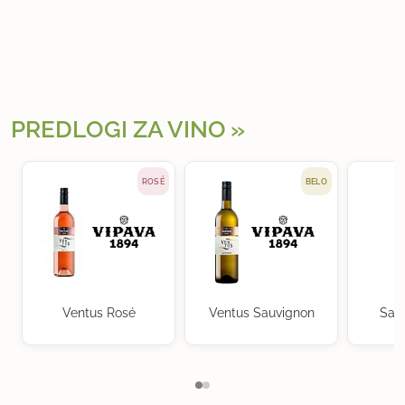
PREDLOGI ZA VINO
ROSÉ
BELO
Ventus Rosé
Ventus Sauvignon
Sau