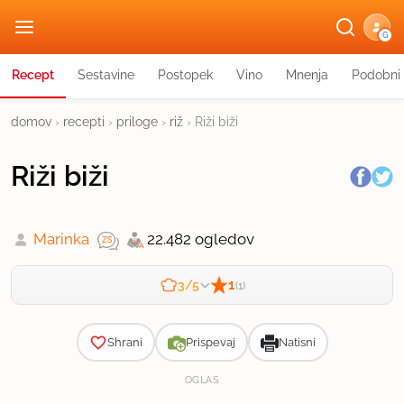
G
Recept
Sestavine
Postopek
Vino
Mnenja
Podobni 
domov
›
recepti
›
priloge
›
riž
›
Riži biži
Riži biži
Marinka
22.482 ogledov
1
3/5
(1)
Zahtevnost
Shrani
Prispevaj
Natisni
OGLAS