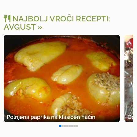
NAJBOLJ VROČI RECEPTI:
AVGUST
Polnjena paprika na klasičen način
Osv