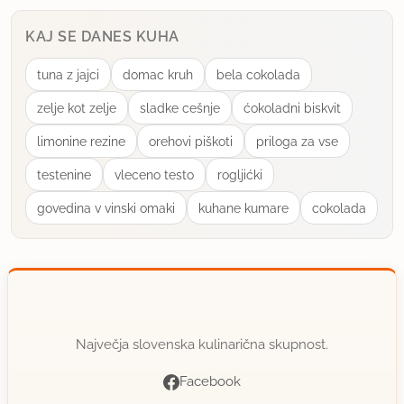
KAJ SE DANES KUHA
tuna z jajci
domac kruh
bela cokolada
zelje kot zelje
sladke cešnje
ćokoladni biskvit
limonine rezine
orehovi piškoti
priloga za vse
testenine
vleceno testo
rogljićki
govedina v vinski omaki
kuhane kumare
cokolada
Največja slovenska kulinarična skupnost.
Facebook