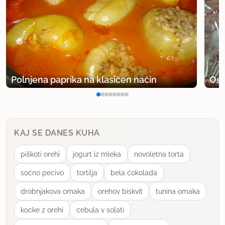
Polnjena paprika na klasičen način
Osv
KAJ SE DANES KUHA
piškoti orehi
jogurt iz mleka
novoletna torta
soćno pecivo
tortilja
bela ćokolada
drobnjakova omaka
orehov biskvit
tunina omaka
kocke z orehi
cebula v solati