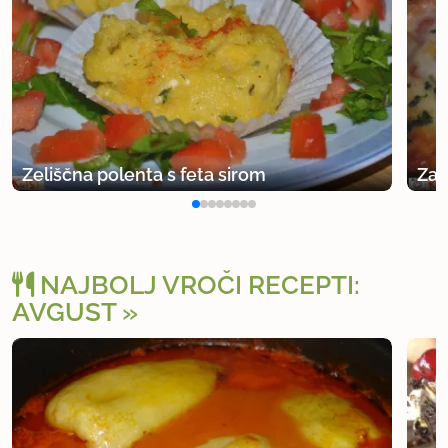
Zeliščna polenta s feta sirom
Zap
NAJBOLJ VROČI RECEPTI:
AVGUST