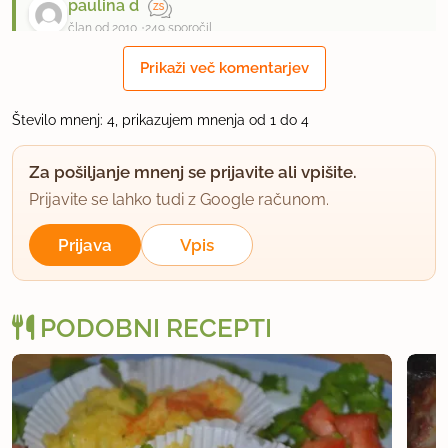
paulina d
član od 2010
249 sporočil
Prikaži več komentarjev
9.1.2012 ob 9:15
Jaz uporabljam ponavadi kar instant, zato se mi je
Število mnenj: 4, prikazujem mnenja od 1 do 4
zdelo to preveč časa.
Za pošiljanje mnenj se prijavite ali vpišite.
uporabno
Prijavite se lahko tudi z Google računom.
6goth6
Prijava
Vpis
član od 2011
35 sporočil
10.1.2012 ob 8:47
PODOBNI RECEPTI
JA,ČE JE ZDROB NAVADEN JE VEČ ČASA.SICER PA
PRIBLIŽNO VEMO,KDAJ JE KUHANA :)
uporabno