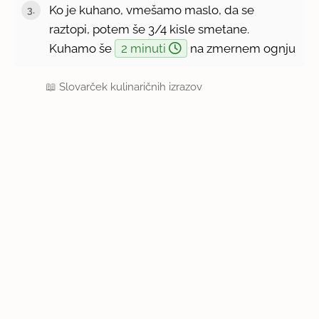
Ko je kuhano, vmešamo maslo, da se
raztopi, potem še 3/4 kisle smetane.
Kuhamo še
2 minuti
na zmernem ognju
📖
Slovarček kulinaričnih izrazov