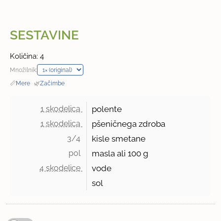
SESTAVINE
Količina: 4
Množilnik:
📏
Mere
·
🌿
Začimbe
1 skodelica 
polente
1 skodelica 
pšeničnega zdroba
3/4 
kisle smetane
pol 
masla ali 100 g
4 skodelice 
vode
sol