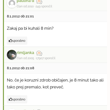
paulina d
član od 2010
249 sporočil
8.1.2012 ob 21:01
Zakaj pa bi kuhali 8 min?
uporabno
rimljanka
član od 2005
17907 sporočil
8.1.2012 ob 21:08
No, če je koruzni zdrob običajen, je 8 minut tako ali
tako prej premalo, kot preveč.
uporabno