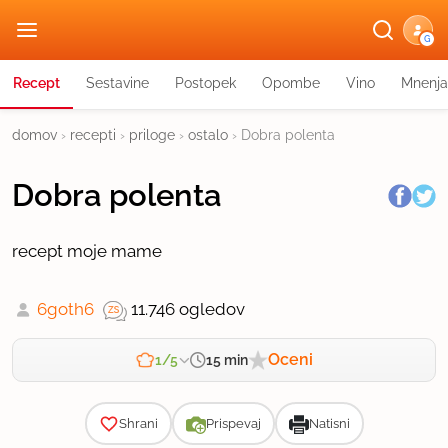
G
Recept
Sestavine
Postopek
Opombe
Vino
Mnenja
domov
›
recepti
›
priloge
›
ostalo
›
Dobra polenta
Dobra polenta
recept moje mame
6goth6
11.746 ogledov
Oceni
15 min
1/5
Zahtevnost
Shrani
Prispevaj
Natisni