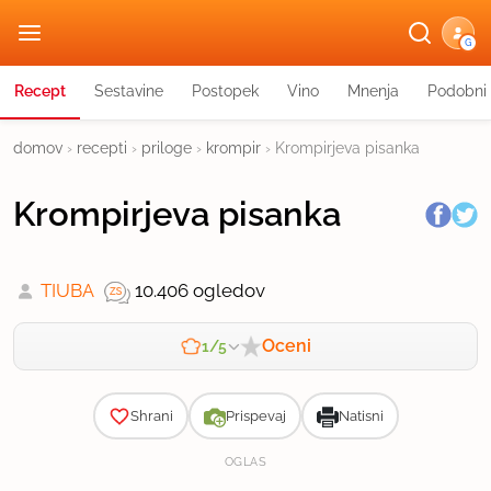
G
Recept
Sestavine
Postopek
Vino
Mnenja
Podobni 
domov
›
recepti
›
priloge
›
krompir
›
Krompirjeva pisanka
Krompirjeva pisanka
TIUBA
10.406 ogledov
Oceni
1/5
Zahtevnost
Shrani
Prispevaj
Natisni
OGLAS