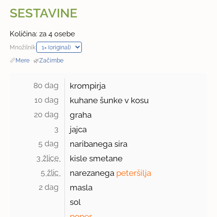
SESTAVINE
Količina: za 4 osebe
Množilnik:
📏
Mere
·
🌿
Začimbe
80 dag 
krompirja
10 dag 
kuhane šunke v kosu
20 dag 
graha
3 
jajca
5 dag 
naribanega sira
3 žlice 
kisle smetane
5 žlic 
narezanega
peteršilja
2 dag 
masla
sol
poper