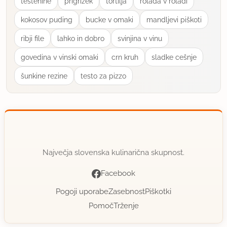
testenine
prigrizek
tortilja
rolada v roladi
kokosov puding
bucke v omaki
mandljevi piškoti
ribji file
lahko in dobro
svinjina v vinu
govedina v vinski omaki
crn kruh
sladke cešnje
šunkine rezine
testo za pizzo
Največja slovenska kulinarična skupnost.
Facebook
Pogoji uporabe
Zasebnost
Piškotki
Pomoč
Trženje