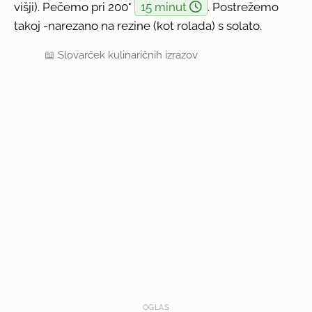
višji). Pečemo pri 200°
15 minut
. Postrežemo
takoj -narezano na rezine (kot rolada) s solato.
📖
Slovarček kulinaričnih izrazov
OGLAS