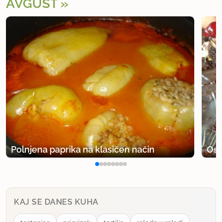
AVGUST
Polnjena paprika na klasičen način
Osv
KAJ SE DANES KUHA