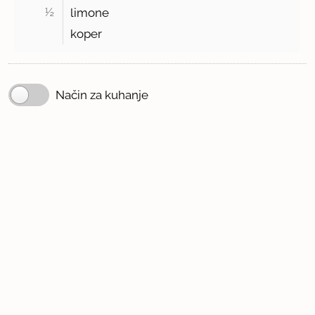
½ 
limone
koper
Način za kuhanje