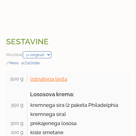
SESTAVINE
Množilnik:
📏
Mere
·
🌿
Začimbe
500 g 
listnatega testa
Lososova krema:
350 g 
kremnega sira (
2 paketa
Philadelphia
kremnega sira)
300 g 
prekajenega lososa
100 g 
kisle smetane