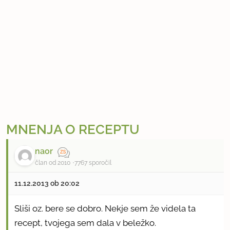
MNENJA O RECEPTU
naor
član od 2010
7767 sporočil
11.12.2013 ob 20:02
Sliši oz. bere se dobro. Nekje sem že videla ta
recept, tvojega sem dala v beležko.