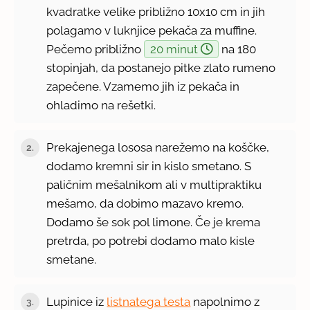
kvadratke velike približno 10x10 cm in jih
polagamo v luknjice pekača za muffine.
Pečemo približno
20 minut
na 180
stopinjah, da postanejo pitke zlato rumeno
zapečene. Vzamemo jih iz pekača in
ohladimo na rešetki.
Prekajenega lososa narežemo na koščke,
2.
dodamo kremni sir in kislo smetano. S
paličnim mešalnikom ali v multipraktiku
mešamo, da dobimo mazavo kremo.
Dodamo še sok pol limone. Če je krema
pretrda, po potrebi dodamo malo kisle
smetane.
Lupinice iz
listnatega testa
napolnimo z
3.