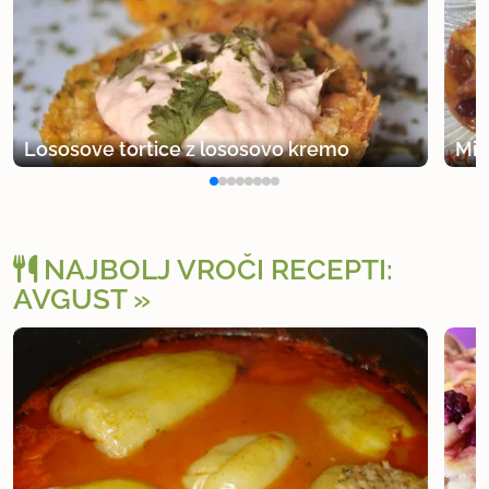
Lososove tortice z lososovo kremo
Min
NAJBOLJ VROČI RECEPTI:
AVGUST