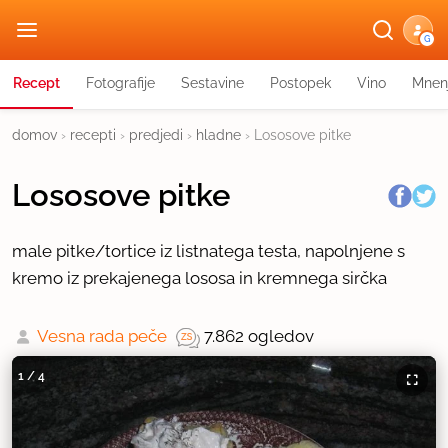
G
Recept
Fotografije
Sestavine
Postopek
Vino
Mnen
domov
›
recepti
›
predjedi
›
hladne
›
Lososove pitke
Lososove pitke
male pitke/tortice iz listnatega testa, napolnjene s
kremo iz prekajenega lososa in kremnega sirčka
Vesna rada peče
7.862 ogledov
1
/
4