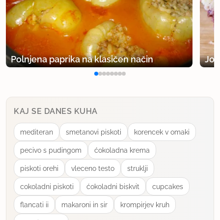
Polnjena paprika na klasičen način
Jog
KAJ SE DANES KUHA
mediteran
smetanovi piskoti
korencek v omaki
pecivo s pudingom
ćokoladna krema
piskoti orehi
vleceno testo
struklji
cokoladni piskoti
ćokoladni biskvit
cupcakes
flancati ii
makaroni in sir
krompirjev kruh