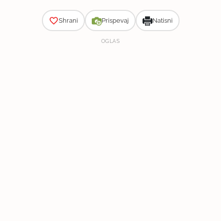
Shrani
Prispevaj
Natisni
OGLAS