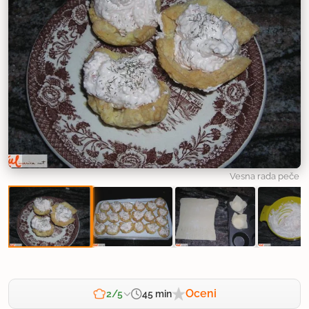
Vesna rada peče
Oceni
45 min
2/5
Zahtevnost