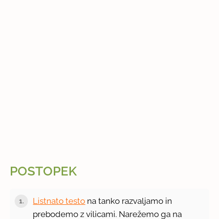
POSTOPEK
Listnato testo
na tanko razvaljamo in
1.
prebodemo z vilicami. Narežemo ga na