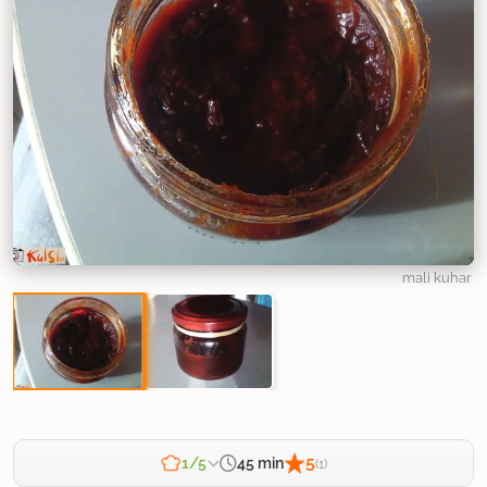
mali kuhar
5
45 min
1/5
(1)
Zahtevnost