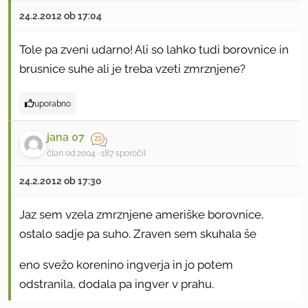
24.2.2012 ob 17:04
Tole pa zveni udarno! Ali so lahko tudi borovnice in
brusnice suhe ali je treba vzeti zmrznjene?
uporabno
jana 07
član od 2004
187 sporočil
24.2.2012 ob 17:30
Jaz sem vzela zmrznjene ameriške borovnice,
ostalo sadje pa suho. Zraven sem skuhala še
eno svežo korenino ingverja in jo potem
odstranila, dodala pa ingver v prahu.