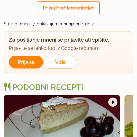
Marmelada je res dobra.
Prikaži več komentarjev
Sem pa isti recept dobila od kolegice po mailu že
Število mnenj: 7, prikazujem mnenja od 1 do 7
v ponedeljek, tako, da jo že 3 dni jem po dve žlički
na dan.
Za pošiljanje mnenj se prijavite ali vpišite.
Prijavite se lahko tudi z Google računom.
uporabno
Prijava
Vpis
mali kuhar
član od 2011
748 sporočil
PODOBNI RECEPTI
24.2.2012 ob 18:19
Brusnice so lahko suhe vendar je bolje če so
zamrznjene ali sveže.
uporabno