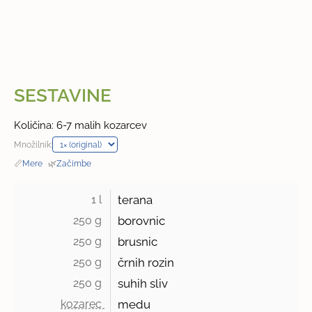
SESTAVINE
Količina: 6-7 malih kozarcev
Množilnik:
📏
Mere
·
🌿
Začimbe
1 l 
terana
250 g 
borovnic
250 g 
brusnic
250 g 
črnih rozin
250 g 
suhih sliv
kozarec 
medu