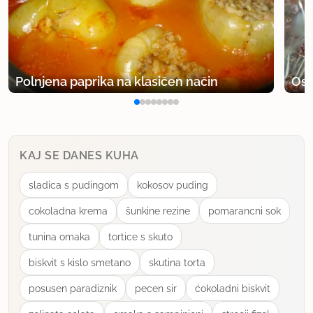
4.9.2012 ob 14:32
se strinjam s tabo limnol. nažalost jo je pri nas
zmanjkalo saj smo jo delali lani in jo bo treba čim
Polnjena paprika na klasičen način
Osv
prej narediti še :P
uporabno
sančy
KAJ SE DANES KUHA
član od 2008
84 sporočil
sladica s pudingom
kokosov puding
17.4.2015 ob 11:21
cokoladna krema
šunkine rezine
pomarancni sok
ali je mogoče že kdo zamenjal brusnice in
tunina omaka
tortice s skuto
borovnice z gozdnimi sadeži?
biskvit s kislo smetano
skutina torta
Me zanima če bi blo tudi v redu?
posusen paradiznik
pecen sir
ćokoladni biskvit