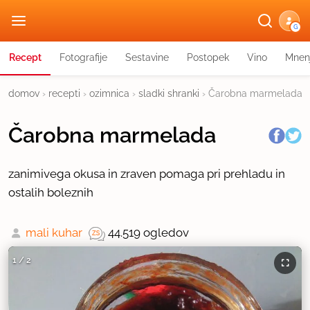
G
Recept
Fotografije
Sestavine
Postopek
Vino
Mnen
domov
›
recepti
›
ozimnica
›
sladki shranki
›
Čarobna marmelada
Čarobna marmelada
zanimivega okusa in zraven pomaga pri prehladu in
ostalih boleznih
mali kuhar
44.519 ogledov
1
/
2