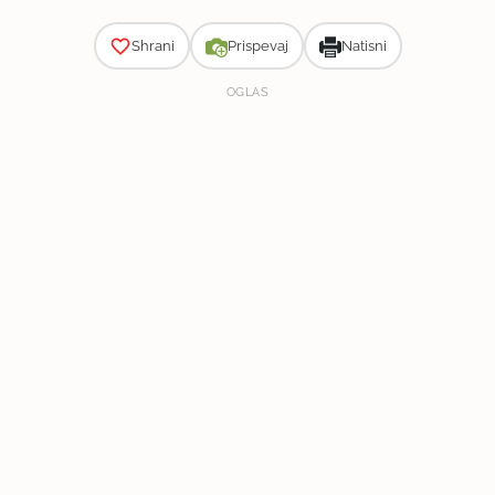
Shrani
Prispevaj
Natisni
OGLAS