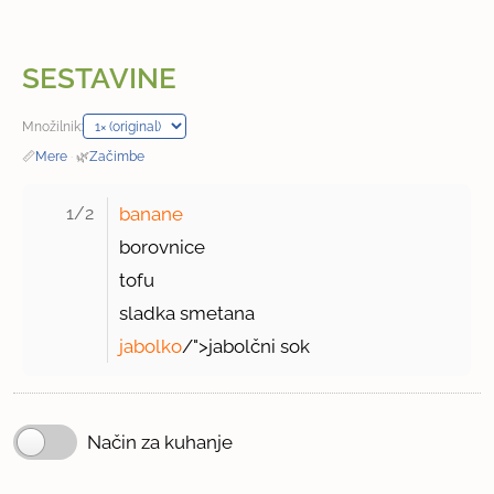
SESTAVINE
Množilnik:
📏
Mere
·
🌿
Začimbe
1/2 
banane
borovnice
tofu
sladka smetana
jabolko
/">jabolčni sok
Način za kuhanje