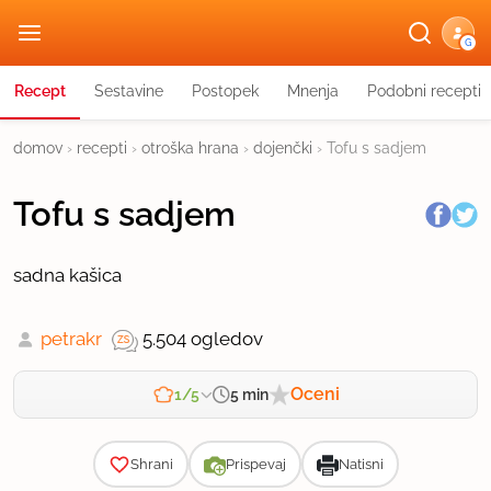
G
Recept
Sestavine
Postopek
Mnenja
Podobni recepti
domov
›
recepti
›
otroška hrana
›
dojenčki
›
Tofu s sadjem
Tofu s sadjem
sadna kašica
petrakr
5.504 ogledov
Oceni
5 min
1/5
Zahtevnost
Shrani
Prispevaj
Natisni