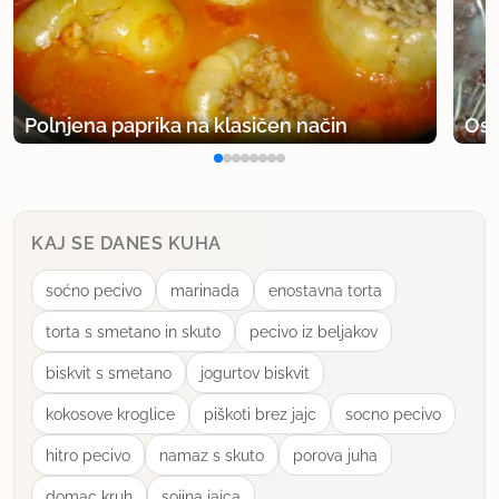
Polnjena paprika na klasičen način
Osv
KAJ SE DANES KUHA
soćno pecivo
marinada
enostavna torta
torta s smetano in skuto
pecivo iz beljakov
biskvit s smetano
jogurtov biskvit
kokosove kroglice
piškoti brez jajc
socno pecivo
hitro pecivo
namaz s skuto
porova juha
domac kruh
sojina jajca