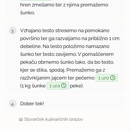
hren zmešamo ter z njima premažemo
šunko.
Vzhajano testo stresemo na pomokano
površino ter ga razvaljamo na približno 1 cm
debeline. Na testo položimo namazano
šunko ter testo zavijemo. V pomaščenem
pekaču obrnemo šunko tako, da bo testo,
kjer se stika, spodaj. Premažemo ga z
razžvrkljanim jajcem ter pečemo
1 uro
(1 kg šunke
1 ura
peke).
Dober tek!
📖
Slovarček kulinaričnih izrazov