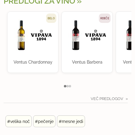
PREDLOGI ZA VINO
BELO
RDEČE
Ventus Chardonnay
Ventus Barbera
Ventu
VEČ PREDLOGOV
#velika noč
#pečenje
#mesne jedi