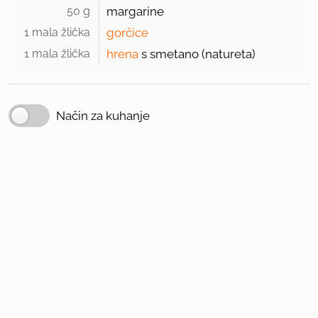
50 g 
margarine
1 mala žlička 
gorčice
1 mala žlička 
hrena
s smetano (natureta)
Način za kuhanje