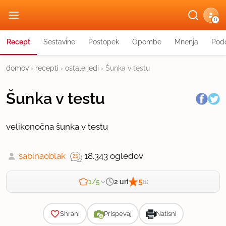
G
Recept
Sestavine
Postopek
Opombe
Mnenja
Podo
domov
›
recepti
›
ostale jedi
›
Šunka v testu
Šunka v testu
velikonočna šunka v testu
sabinaoblak
18.343 ogledov
5
2 uri
1/5
(1)
Zahtevnost
Shrani
Prispevaj
Natisni