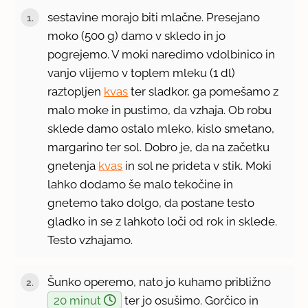
sestavine morajo biti mlačne. Presejano
moko (500 g) damo v skledo in jo
pogrejemo. V moki naredimo vdolbinico in
vanjo vlijemo v toplem mleku (1 dl)
raztopljen
kvas
ter sladkor, ga pomešamo z
malo moke in pustimo, da vzhaja. Ob robu
sklede damo ostalo mleko, kislo smetano,
margarino ter sol. Dobro je, da na začetku
gnetenja
kvas
in sol ne prideta v stik. Moki
lahko dodamo še malo tekočine in
gnetemo tako dolgo, da postane testo
gladko in se z lahkoto loči od rok in sklede.
Testo vzhajamo.
Šunko operemo, nato jo kuhamo približno
20 minut
ter jo osušimo. Gorčico in