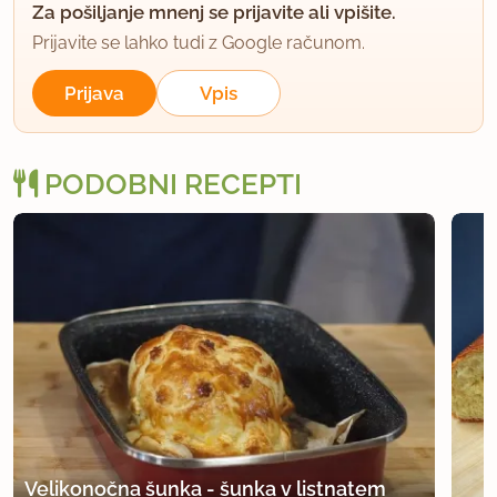
Za pošiljanje mnenj se prijavite ali vpišite.
Prijavite se lahko tudi z Google računom.
Prijava
Vpis
PODOBNI RECEPTI
Velikonočna šunka - šunka v listnatem