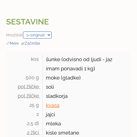
SESTAVINE
Množilnik:
📏
Mere
·
🌿
Začimbe
kos 
šunke (odvisno od ljudi - jaz
imam ponavadi
1 kg
)
500 g 
moke (gladke)
pol žličke 
soli
pol žličke 
sladkorja
25 g 
kvasa
2 
jajci
2,5 dl 
mleka
2 žlici 
kisle smetane