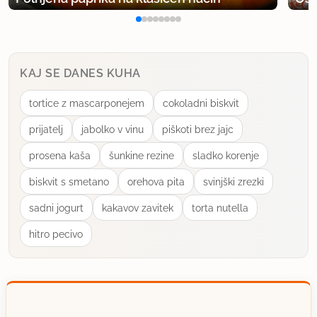
KAJ SE DANES KUHA
tortice z mascarponejem
cokoladni biskvit
prijatelj
jabolko v vinu
piškoti brez jajc
prosena kaša
šunkine rezine
sladko korenje
biskvit s smetano
orehova pita
svinjški zrezki
sadni jogurt
kakavov zavitek
torta nutella
hitro pecivo