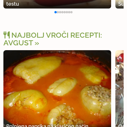
testu
Šun
NAJBOLJ VROČI RECEPTI:
AVGUST
Polnjena paprika na klasičen način
Osv