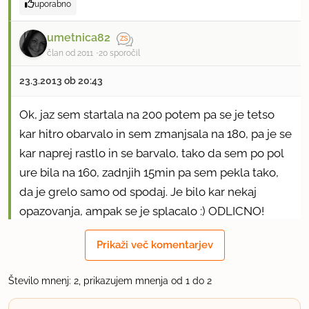
uporabno
umetnica82
član od 2011
20 sporočil
23.3.2013 ob 20:43
Ok, jaz sem startala na 200 potem pa se je tetso
kar hitro obarvalo in sem zmanjsala na 180, pa je se
kar naprej rastlo in se barvalo, tako da sem po pol
ure bila na 160, zadnjih 15min pa sem pekla tako,
da je grelo samo od spodaj. Je bilo kar nekaj
opazovanja, ampak se je splacalo :) ODLICNO!
Prikaži več komentarjev
uporabno
Število mnenj: 2, prikazujem mnenja od 1 do 2