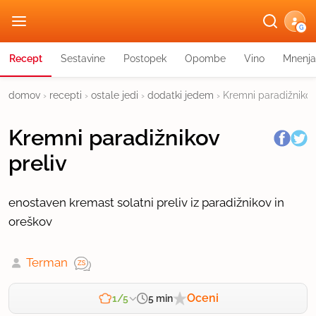
G
Recept
Sestavine
Postopek
Opombe
Vino
Mnenja
domov
›
recepti
›
ostale jedi
›
dodatki jedem
›
Kremni paradižnikov
Kremni paradižnikov
preliv
enostaven kremast solatni preliv iz paradižnikov in
oreškov
Terman
Oceni
5 min
1/5
Zahtevnost