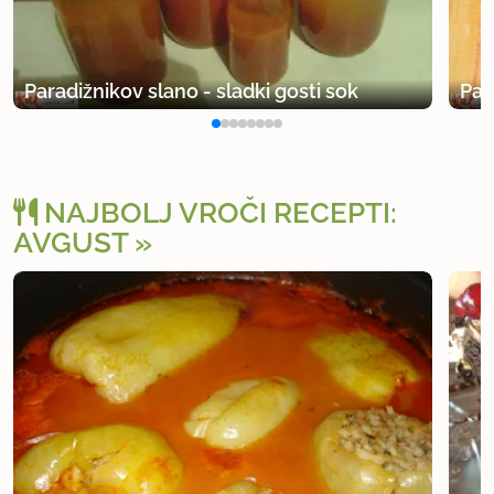
Paradižnikov slano - sladki gosti sok
Par
NAJBOLJ VROČI RECEPTI:
AVGUST