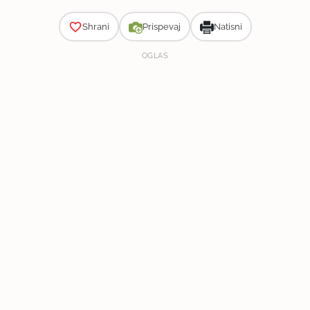
Shrani
Prispevaj
Natisni
OGLAS