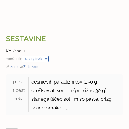
SESTAVINE
Količina: 1
Množilnik:
📏
Mere
·
🌿
Začimbe
1 paket 
češnjevih paradižnikov (
250 g
)
1 pest 
oreškov ali semen (približno
30 g
)
nekaj 
slanega (ščep soli, miso paste, brizg
sojine omake, ...)