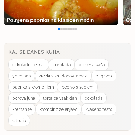
Polnjena paprika na klasičen način
Osv
KAJ SE DANES KUHA
cokoladni biskvit
ćokolada
prosena kaša
yo rolada
zrezki v smetanovi omaki
prigrizek
paprika s krompirjem
pecivo s sadjem
porova juha
torta za vsak dan
cokolada
kremšnite
krompir z zelenjavo
kvašeno testo
cili olje