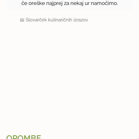
če oreške najprej za nekaj ur namočimo.
📖
Slovarček kulinaričnih izrazov
OPOMBE