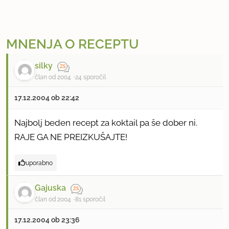
MNENJA O RECEPTU
silky
član od 2004
24 sporočil
17.12.2004 ob 22:42
Najbolj beden recept za koktail pa še dober ni.
RAJE GA NE PREIZKUŠAJTE!
uporabno
Gajuska
član od 2004
81 sporočil
17.12.2004 ob 23:36