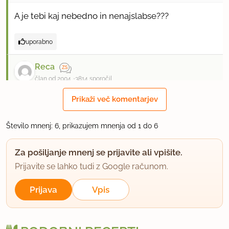
A je tebi kaj nebedno in nenajslabse???
uporabno
Reca
član od 2004
3814 sporočil
Prikaži več komentarjev
18.12.2004 ob 15:35
Ta koktejl je cisto v redu za tiste ki nimajo radi
Število mnenj: 6, prikazujem mnenja od 1 do 6
prevec sladkih pijac.
Za pošiljanje mnenj se prijavite ali vpišite.
uporabno
Prijavite se lahko tudi z Google računom.
špelona
Prijava
Vpis
član od 2006
53 sporočil
19.7.2007 ob 14:24