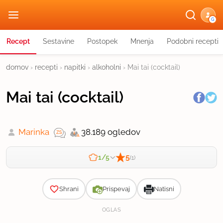
G
Recept
Sestavine
Postopek
Mnenja
Podobni recepti
domov
›
recepti
›
napitki
›
alkoholni
›
Mai tai (cocktail)
Mai tai (cocktail)
Marinka
38.189 ogledov
5
1/5
(1)
Zahtevnost
Shrani
Prispevaj
Natisni
OGLAS