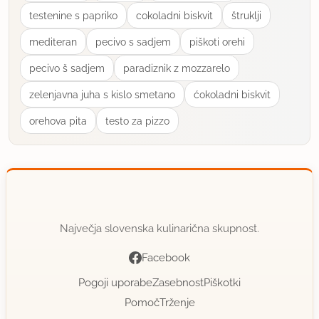
testenine s papriko
cokoladni biskvit
štruklji
ananas sok
mediteran
pecivo s sadjem
piškoti orehi
0.01 lime juice
pecivo š sadjem
paradiznik z mozzarelo
vse skupaj pa zašejkaš
zelenjavna juha s kislo smetano
ćokoladni biskvit
lp :)
orehova pita
testo za pizzo
uporabno
Največja slovenska kulinarična skupnost.
Facebook
Pogoji uporabe
Zasebnost
Piškotki
Pomoč
Trženje