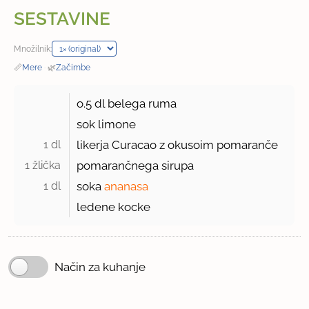
SESTAVINE
Množilnik:
📏
Mere
·
🌿
Začimbe
o.
5 dl
belega ruma
sok limone
1 dl 
likerja Curacao z okusoim pomaranče
1 žlička 
pomarančnega sirupa
1 dl 
soka
ananasa
ledene kocke
Način za kuhanje