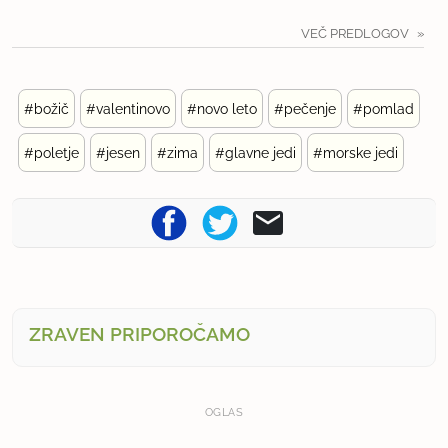
VEČ PREDLOGOV
#božič
#valentinovo
#novo leto
#pečenje
#pomlad
#poletje
#jesen
#zima
#glavne jedi
#morske jedi
ZRAVEN PRIPOROČAMO
OGLAS