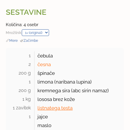
SESTAVINE
Količina: 4 osebr
Množilnik:
📏
Mere
·
🌿
Začimbe
1 
čebula
2 
česna
200 g 
špinače
1 
limona (naribana lupina)
200 g 
kremnega sira (abc sirin namaz)
1 kg 
lososa brez kože
1 zavitek 
listnatega testa
1 
jajce
maslo