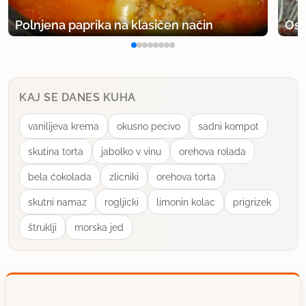
Polnjena paprika na klasičen način
Osv
KAJ SE DANES KUHA
vanilijeva krema
okusno pecivo
sadni kompot
skutina torta
jabolko v vinu
orehova rolada
bela ćokolada
zlicniki
orehova torta
skutni namaz
rogljicki
limonin kolac
prigrizek
štruklji
morska jed