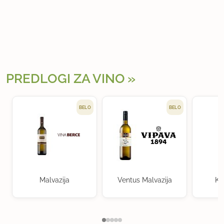
PREDLOGI ZA VINO
BELO
BELO
Malvazija
Ventus Malvazija
Kr