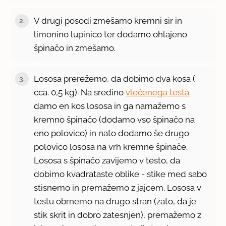
V drugi posodi zmešamo kremni sir in
2.
limonino lupinico ter dodamo ohlajeno
špinačo in zmešamo.
Lososa prerežemo, da dobimo dva kosa (
3.
cca. 0,5 kg). Na sredino
vlečenega testa
damo en kos lososa in ga namažemo s
kremno špinačo (dodamo vso špinačo na
eno polovico) in nato dodamo še drugo
polovico lososa na vrh kremne špinače.
Lososa s špinačo zavijemo v testo, da
dobimo kvadrataste oblike - stike med sabo
stisnemo in premažemo z jajcem. Lososa v
testu obrnemo na drugo stran (zato, da je
stik skrit in dobro zatesnjen), premažemo z