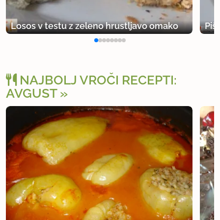
Losos v testu z zeleno hrustljavo omako
Piš
NAJBOLJ VROČI RECEPTI:
AVGUST