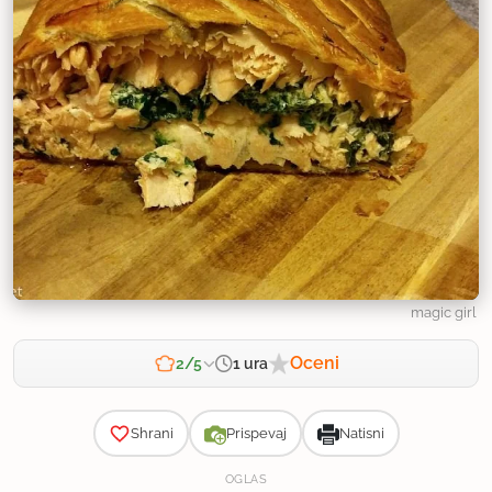
magic girl
Oceni
1 ura
2/5
Zahtevnost
Shrani
Prispevaj
Natisni
OGLAS