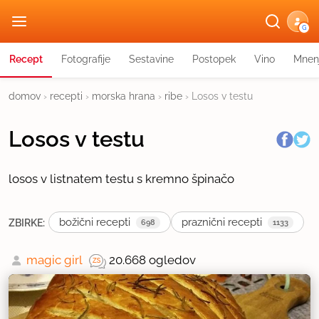
G
Recept
Fotografije
Sestavine
Postopek
Vino
Mnen
domov
›
recepti
›
morska hrana
›
ribe
›
Losos v testu
Losos v testu
losos v listnatem testu s kremno špinačo
božični recepti
praznični recepti
ZBIRKE:
698
1133
magic girl
20.668 ogledov