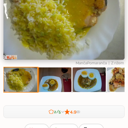
MančaPomaranča
| Z rižem
4,9
2/5
(8)
Zahtevnost