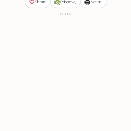
Shrani
Prispevaj
Natisni
OGLAS