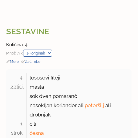
SESTAVINE
Količina: 4
Množilnik:
📏
Mere
·
🌿
Začimbe
4 
lososovi fileji
2 žlici 
masla
sok dveh pomaranč
nasekljan koriander ali
peteršilj
ali
drobnjak
1 
čili
strok 
česna