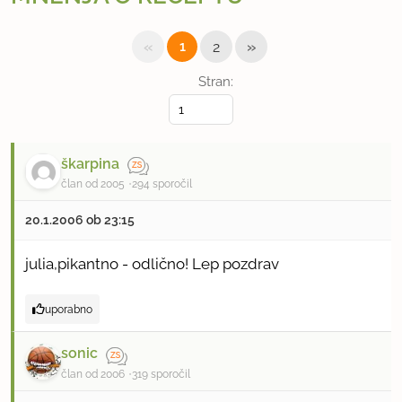
«
»
1
2
Stran:
škarpina
član od 2005
294 sporočil
20.1.2006 ob 23:15
julia,pikantno - odlično! Lep pozdrav
uporabno
sonic
član od 2006
319 sporočil