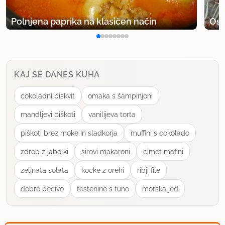
15.5.2008 ob 10:01
Polnjena paprika na klasičen način
Osv
Za moj okus malce prekislo, drugače pa zanimiv
okus. Bom drugič dala malo manj pomarančnega
soka.
KAJ SE DANES KUHA
uporabno
cokoladni biskvit
omaka s šampinjoni
djejmi
mandljevi piškoti
vanilijeva torta
član od 2009
3 sporočil
piškoti brez moke in sladkorja
muffini s cokolado
5.9.2009 ob 11:40
zdrob z jabolki
sirovi makaroni
cimet mafini
Izreden recept,odlicna omaka :) Zanima me le ce
zeljnata solata
kocke z orehi
ribji file
mi lahko kdo pomaga kako bi to omako lahko
zgostil?
dobro pecivo
testenine s tuno
morska jed
Okus je izvrsten le prevec redka za moj okus...