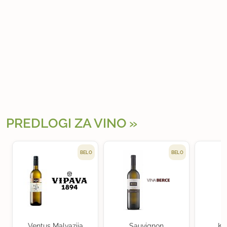
PREDLOGI ZA VINO
BELO
BELO
Ventus Malvazija
Sauvignon
Kr