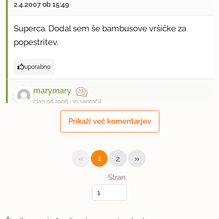
2.4.2007 ob 15:49
Superca. Dodal sem še bambusove vršičke za
popestritev.
uporabno
marymary
član od 2006
30 sporočil
Prikaži več komentarjev
16.12.2007 ob 14:42
Res odličen recept! Okusen, preprost, narejen v 10
«
»
1
2
minutah! Zraven smo jedli kuskus in kombinacija je
bila super. Bravo!
Stran:
uporabno