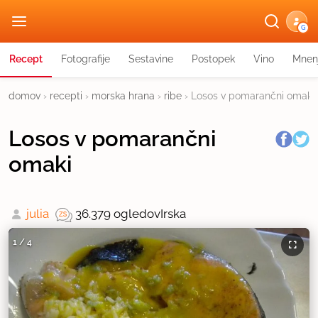
G
Recept
Fotografije
Sestavine
Postopek
Vino
Mnen
domov
›
recepti
›
morska hrana
›
ribe
›
Losos v pomarančni omaki
Losos v pomarančni
omaki
julia
36.379 ogledov
Irska
1
/
4