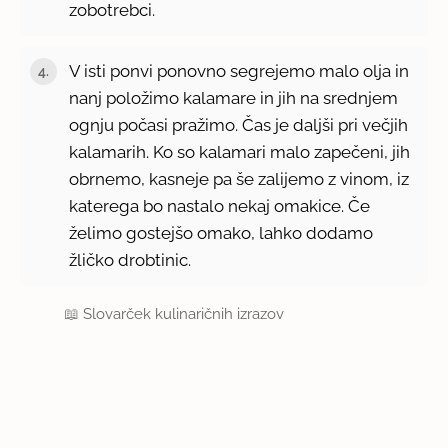
zobotrebci.
V isti ponvi ponovno segrejemo malo olja in
nanj položimo kalamare in jih na srednjem
ognju počasi pražimo. Čas je daljši pri večjih
kalamarih. Ko so kalamari malo zapečeni, jih
obrnemo, kasneje pa še zalijemo z vinom, iz
katerega bo nastalo nekaj omakice. Če
želimo gostejšo omako, lahko dodamo
žličko drobtinic.
📖
Slovarček kulinaričnih izrazov