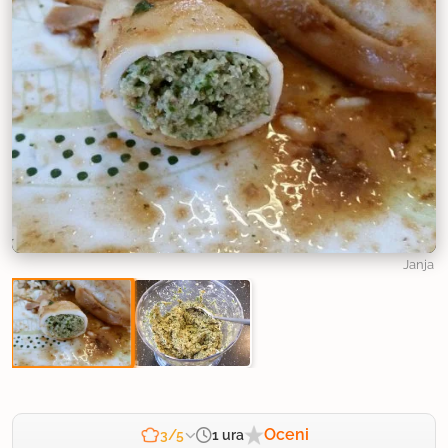
Janja
Oceni
1 ura
3/5