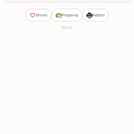
Zahtevnost
Shrani
Prispevaj
Natisni
OGLAS