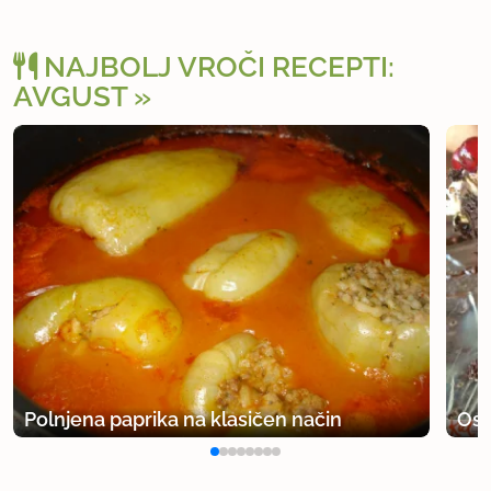
NAJBOLJ VROČI RECEPTI:
AVGUST
Polnjena paprika na klasičen način
Osv