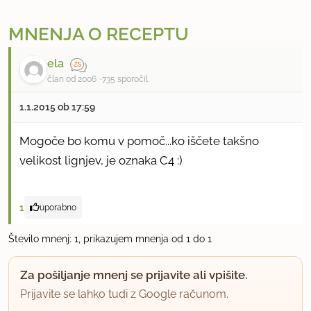
MNENJA O RECEPTU
ela
član od 2006
735 sporočil
1.1.2015 ob 17:59
Mogoče bo komu v pomoč...ko iščete takšno
velikost lignjev, je oznaka C4 :)
1
uporabno
Število mnenj: 1, prikazujem mnenja od 1 do 1
Za pošiljanje mnenj se prijavite ali vpišite.
Prijavite se lahko tudi z Google računom.