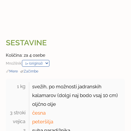
SESTAVINE
Količina: za 4 osebe
Množilnik:
📏
Mere
·
🌿
Začimbe
1 kg 
svežih, po možnosti jadranskih
kalamarov (dolgi naj bodo vsaj
10 cm
)
oljčno olje
3 stroki 
česna
vejica 
peteršilja
2 
suha paradižnika