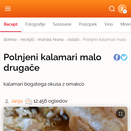
G
Recept
Fotografije
Sestavine
Postopek
Vino
Mnen
domov
›
recepti
›
morska hrana
›
ostalo
›
Polnjeni kalamari malo 
Polnjeni kalamari malo
drugače
kalamari bogatega okusa z omakco
Janja
12.456 ogledov
1
/
2