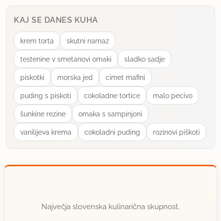
KAJ SE DANES KUHA
krem torta
skutni namaz
testenine v smetanovi omaki
sladko sadje
piskotki
morska jed
cimet mafini
puding s piskoti
cokoladne tortice
malo pecivo
šunkine rezine
omaka s sampinjoni
vanilijeva krema
cokoladni puding
rozinovi piškoti
Največja slovenska kulinarična skupnost.