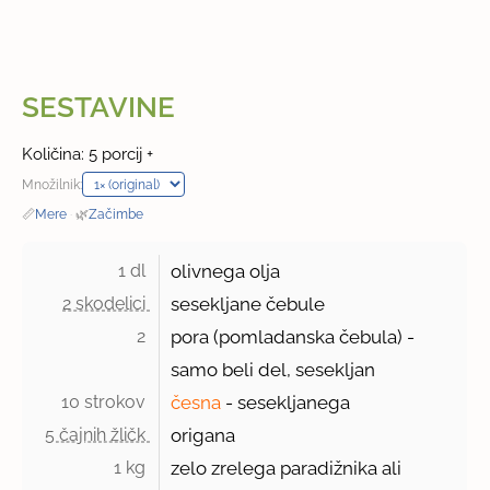
SESTAVINE
Količina: 5 porcij +
Množilnik:
📏
Mere
·
🌿
Začimbe
1 dl 
olivnega olja
2 skodelici 
sesekljane čebule
2 
pora (pomladanska čebula) -
samo beli del, sesekljan
10 strokov 
česna
- sesekljanega
5 čajnih žličk 
origana
1 kg 
zelo zrelega paradižnika ali