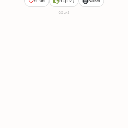
Shrani
Prispevaj
Natisni
OGLAS