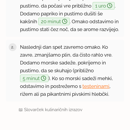
pustimo, da počasi vre približno
1 uro
.
Dodamo papriko in pustimo dušiti še
kakšnih
20 minut
. Omako odstavimo in
pustimo stati čez noč, da se arome razvijejo.
Naslednji dan spet zavremo omako. Ko
zavre, zmanjšamo plin, da čisto rahlo vre.
Dodamo morske sadeže, pokrijemo in
pustimo, da se skuhajo (približno
5 minut
). Ko so morski sadeži mehki,
odstavimo in postrežemo s
testeninami
,
rižem ali pa pikantnimi pivskimi hlebčki.
📖
Slovarček kulinaričnih izrazov