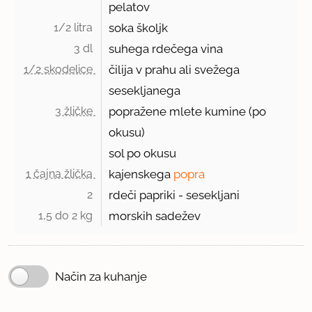
pelatov
1/2 litra 
soka školjk
3 dl 
suhega rdečega vina
1/2 skodelice 
čilija v prahu ali svežega
sesekljanega
3 žličke 
popražene mlete kumine (po
okusu)
sol po okusu
1 čajna žlička 
kajenskega
popra
2 
rdeči papriki - sesekljani
1,5 do 2 kg 
morskih sadežev
Način za kuhanje