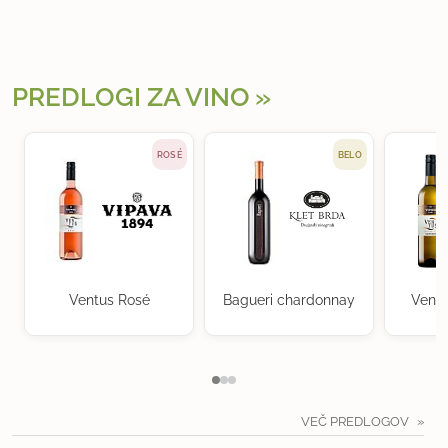
PREDLOGI ZA VINO
ROSÉ
BELO
Ventus Rosé
Bagueri chardonnay
Ventu
VEČ PREDLOGOV