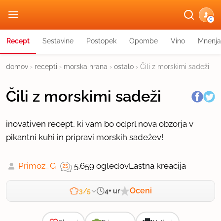
G
Recept
Sestavine
Postopek
Opombe
Vino
Mnenja
domov
›
recepti
›
morska hrana
›
ostalo
›
Čili z morskimi sadeži
Čili z morskimi sadeži
inovativen recept, ki vam bo odprl nova obzorja v
pikantni kuhi in pripravi morskih sadežev!
Primoz_G
5.659 ogledov
Lastna kreacija
Oceni
4+ ur
3/5
Zahtevnost