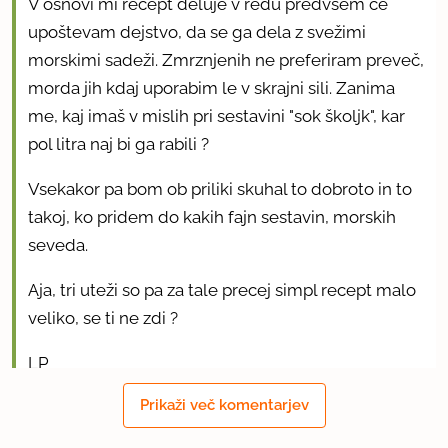
V osnovi mi recept deluje v redu predvsem če
upoštevam dejstvo, da se ga dela z svežimi
morskimi sadeži. Zmrznjenih ne preferiram preveč,
morda jih kdaj uporabim le v skrajni sili. Zanima
me, kaj imaš v mislih pri sestavini "sok školjk", kar
pol litra naj bi ga rabili ?
Vsekakor pa bom ob priliki skuhal to dobroto in to
takoj, ko pridem do kakih fajn sestavin, morskih
seveda.
Aja, tri uteži so pa za tale precej simpl recept malo
veliko, se ti ne zdi ?
LP
Prikaži več komentarjev
uporabno