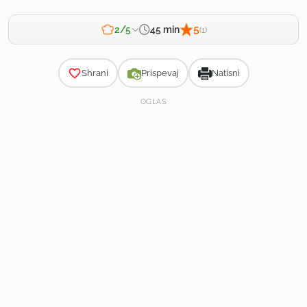
5
45 min
2/5
(1)
Zahtevnost
Shrani
Prispevaj
Natisni
OGLAS