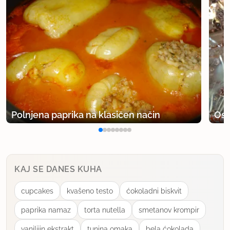
Polnjena paprika na klasičen način
Osv
KAJ SE DANES KUHA
cupcakes
kvašeno testo
ćokoladni biskvit
paprika namaz
torta nutella
smetanov krompir
vanilijin ekstrakt
tunina omaka
bela ćokolada