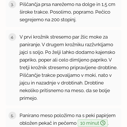
Piščančja prsa narežemo na dolge in 1,5 cm
široke trakce. Posolimo, popramo. Pečico
segrejemo na 200 stopinj.
V prvi krožnik stresemo par žlic moke za
paniranje. V drugem krožniku razžvrkljamo
jajci s soljo. Po želji lahko dodamo kajensko
papriko, poper ali celo dimljeno papriko. V
tretji krožnik stresemo pripravljene drobtine.
Piščančje trakce povaljamo v moki, nato v
jajcu in nazadnje v drobtinah. Drobtine
nekoliko pritisnemo na meso, da se bolje
primejo.
Panirano meso položimo na s peki papirjem
obložen pekač in pečemo
10 minut
.