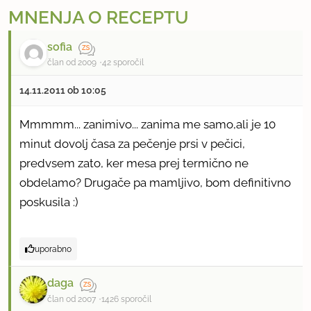
MNENJA O RECEPTU
sofia
član od 2009
42 sporočil
14.11.2011 ob 10:05
Mmmmm... zanimivo... zanima me samo,ali je 10
minut dovolj časa za pečenje prsi v pečici,
predvsem zato, ker mesa prej termično ne
obdelamo? Drugače pa mamljivo, bom definitivno
poskusila :)
uporabno
daga
član od 2007
1426 sporočil