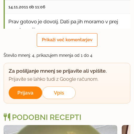
14.11.2011 ob 11:06
Prav gotovo je dovolj. Dati pa jih moramo v prej
ogreto pečico.
Prikaži več komentarjev
uporabno
Število mnenj: 4, prikazujem mnenja od 1 do 4
sofia
član od 2009
42 sporočil
Za pošiljanje mnenj se prijavite ali vpišite.
18.11.2011 ob 9:10
Prijavite se lahko tudi z Google računom.
Prijava
Vpis
Hvala, punce... bom poskusila v kratkem in pa
seveda poročam o končnem izdelku pa seveda
slikica tud ne bo manjkala :))) PA PA
PODOBNI RECEPTI
uporabno