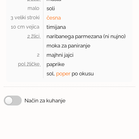
malo 
soli
3 veliki stroki 
česna
10 cm vejica 
timijana
2 žlici 
naribanega parmezana (ni nujno)
moka za paniranje
2 
majhni jajci
pol žličke 
paprike
sol,
poper
po okusu
Način za kuhanje