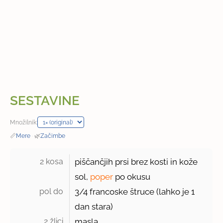
SESTAVINE
Množilnik:
📏
Mere
·
🌿
Začimbe
2 kosa 
piščančjih prsi brez kosti in kože
sol,
poper
po okusu
pol do 
3/4
francoske štruce (lahko je 1
dan stara)
2 žlici 
masla