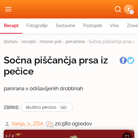
G
Recept
Fotografije
Sestavine
Postopek
Vino
Zrav
domov
›
recepti
›
mesne jedi
›
perutnina
›
Sočna piščančja prsa iz
Sočna piščančja prsa iz
pečice
panirana v odišavljenih drobtinah
skutino pecivo
ZBIRKE:
112
Vanja_v_ZDA
20.580 ogledov
1
/
2