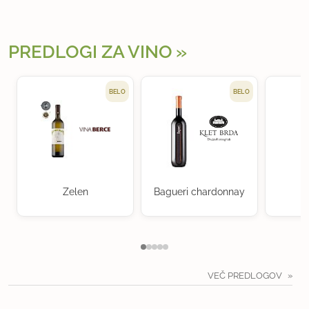
PREDLOGI ZA VINO
BELO
BELO
Zelen
Bagueri chardonnay
M
VEČ PREDLOGOV