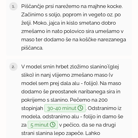
Piščančje prsi narežemo na majhne kocke.
Začinimo s soljo, poprom in vegeto oz. po
želji. Moko, jajca in kislo smetano dobro
zmešamo in nato polovico sira umešamo v
maso ter dodamo še na koščke narezanega
piščanca.
V model srnin hrbet zložimo slanino˙(glej
sliko) in nanj vlijemo zmešano maso (v
model sem prej dala alu - folijo). Na maso
dodamo še preostanek naribanega sira in
pokrijemo s slanino. Pečemo na 200
stopinjah
30-40 minut
. Odstranimo iz
modela, odstranimo alu - folijo in damo še
za
5 minut
v pečico, da se na drugi
strani slanina lepo zapeče. Lahko