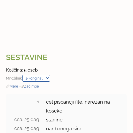
SESTAVINE
Količina: 5 oseb
Množilnik:
📏
Mere
·
🌿
Začimbe
1 
cel piščančji file, narezan na
koščke
cca. 25 dag 
slanine
cca. 25 dag 
naribanega sira