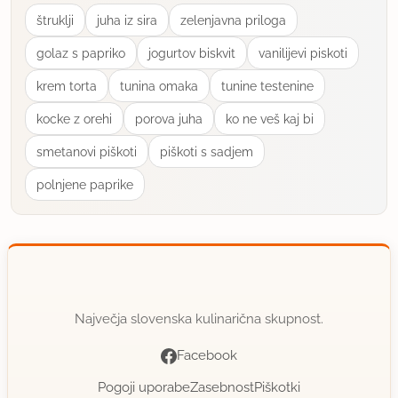
sprobam ob priliki.... aja pred objavo pozabljeno :O
štruklji
juha iz sira
zelenjavna priloga
golaz s papriko
jogurtov biskvit
vanilijevi piskoti
uporabno
krem torta
tunina omaka
tunine testenine
Abeta
kocke z orehi
porova juha
ko ne veš kaj bi
član od 2005
43 sporočil
smetanovi piškoti
piškoti s sadjem
8.7.2015 ob 10:53
polnjene paprike
izgleda noro, bo treba probat
uporabno
tcajnica
član od 2008
15 sporočil
Največja slovenska kulinarična skupnost.
18.7.2015 ob 9:19
Facebook
Pogoji uporabe
Zasebnost
Piškotki
Odlična jed, pojedli v hipu, danes spet na sporedu.