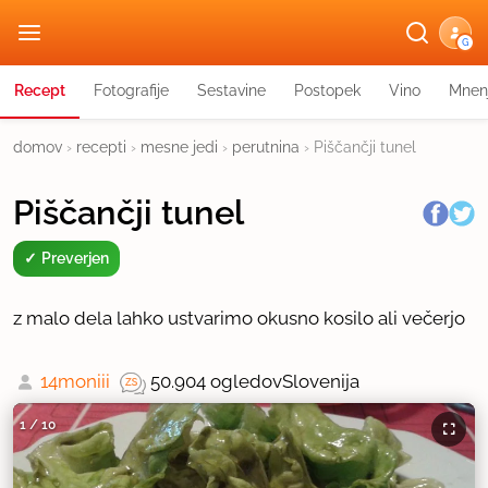
G
Recept
Fotografije
Sestavine
Postopek
Vino
Mnen
domov
›
recepti
›
mesne jedi
›
perutnina
›
Piščančji tunel
Piščančji tunel
Preverjen
z malo dela lahko ustvarimo okusno kosilo ali večerjo
14moniii
50.904 ogledov
Slovenija
1
/
10