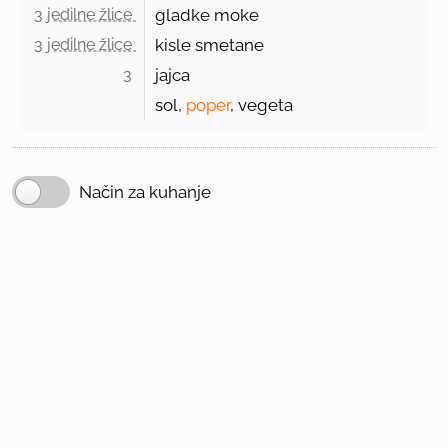
3 jedilne žlice 
gladke moke
3 jedilne žlice 
kisle smetane
3 
jajca
sol,
poper
, vegeta
Način za kuhanje