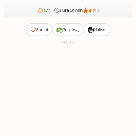
4,7
1 ura 15 min
2/5
(3)
Zahtevnost
Shrani
Prispevaj
Natisni
OGLAS