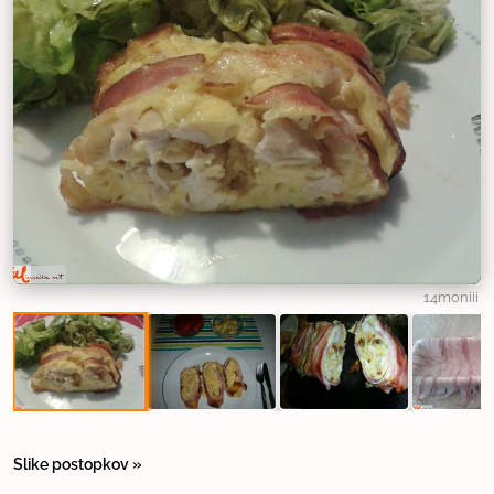
14moniii
Slike postopkov »