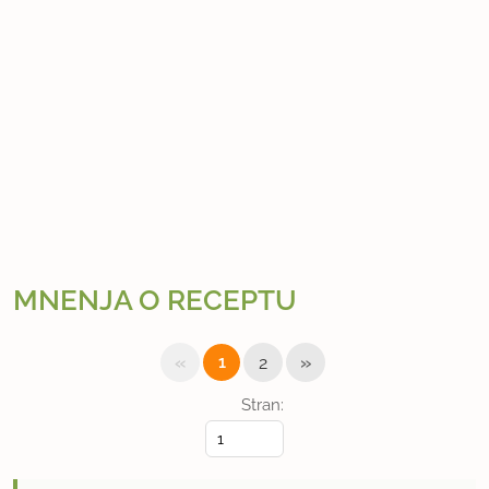
MNENJA O RECEPTU
«
»
1
2
Stran: