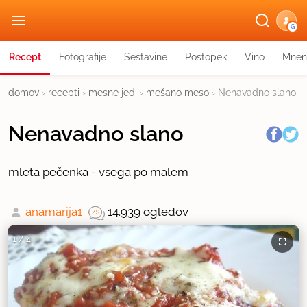
G
Recept
Fotografije
Sestavine
Postopek
Vino
Mnen
domov
›
recepti
›
mesne jedi
›
mešano meso
›
Nenavadno slano
Nenavadno slano
mleta pečenka - vsega po malem
anamarija1
14.939 ogledov
1
/
4