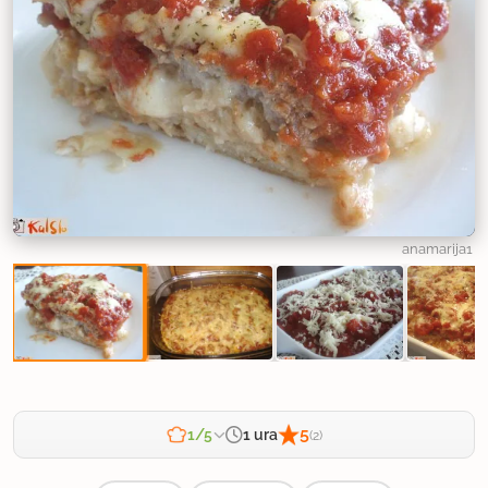
anamarija1
5
1 ura
1/5
(2)
Zahtevnost