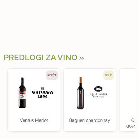
PREDLOGI ZA VINO
RDEČE
BELO
Ventus Merlot
Bagueri chardonnay
Cuv
gospo