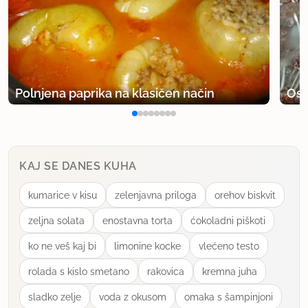
24.7.2009 ob 8:08
Tole bo pa za danes!
uporabno
Polnjena paprika na klasičen način
Osv
mamaF
član od 2008
3340 sporočil
24.7.2009 ob 11:44
KAJ SE DANES KUHA
Super preprosta ideja! Jaz bom pa mesno plast
kumarice v kisu
zelenjavna priloga
orehov biskvit
nadomestila s popečenimi bučkami ali pa
melancani, pa bo!
zeljna solata
enostavna torta
ćokoladni piškoti
ko ne veš kaj bi
limonine kocke
vlećeno testo
uporabno
rolada s kislo smetano
rakovica
kremna juha
golubić
sladko zelje
voda z okusom
omaka s šampinjoni
član od 2007
1276 sporočil