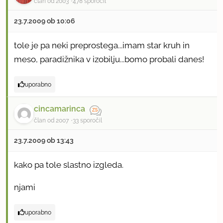
član od 2003
478 sporočil
23.7.2009 ob 10:06
tole je pa neki preprostega...imam star kruh in
meso, paradižnika v izobilju...bomo probali danes!
uporabno
cincamarinca
član od 2007
33 sporočil
23.7.2009 ob 13:43
kako pa tole slastno izgleda.
njami
uporabno