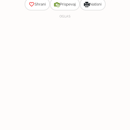
Shrani
Prispevaj
Natisni
OGLAS