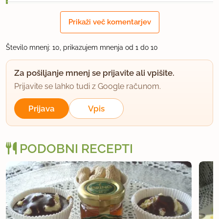
župa
Prikaži več komentarjev
član od 2008
74 sporočil
23.7.2009 ob 19:56
Število mnenj: 10, prikazujem mnenja od 1 do 10
Krasen recept, zelo enostaven, samo kam damo
Za pošiljanje mnenj se prijavite ali vpišite.
olivno olje? Pokapamo povrhu ali namažemo
Prijavite se lahko tudi z Google računom.
pekač?
Prijava
Vpis
uporabno
kleo
PODOBNI RECEPTI
član od 2008
397 sporočil
23.7.2009 ob 22:05
to moram pa probat v soboto