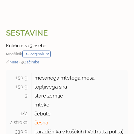
SESTAVINE
Količina: za 3 osebe
Množilnik:
📏
Mere
·
🌿
Začimbe
150 g 
mešanega mletega mesa
150 g 
topljivega sira
3 
stare žemlje
mleko
1/2 
čebule
2 stroka 
česna
330 g 
paradižnika v koščkih ( Valfrutta polpa)