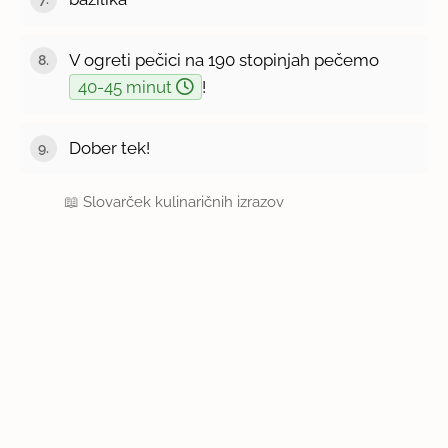
V ogreti pečici na 190 stopinjah pečemo
40-45 minut
!
Dober tek!
📖
Slovarček kulinaričnih izrazov