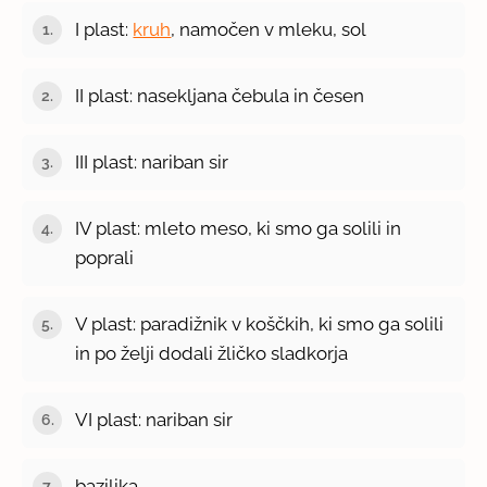
I plast:
kruh
, namočen v mleku, sol
II plast: nasekljana čebula in česen
III plast: nariban sir
IV plast: mleto meso, ki smo ga solili in
poprali
V plast: paradižnik v koščkih, ki smo ga solili
in po želji dodali žličko sladkorja
VI plast: nariban sir
bazilika