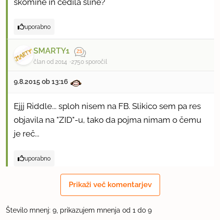
skomine in cedila sline?
uporabno
SMARTY1
član od 2014
2750 sporočil
9.8.2015 ob 13:16
Ejjj Riddle... sploh nisem na FB. Slikico sem pa res
objavila na "ZID"-u, tako da pojma nimam o čemu
je reč...
uporabno
Riddle
Prikaži več komentarjev
član od 2009
418 sporočil
Število mnenj: 9, prikazujem mnenja od 1 do 9
9.8.2015 ob 13:18