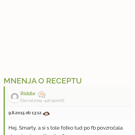
MNENJA O RECEPTU
Riddle
član od 2009
418 sporočil
9.8.2015 ob 13:12
Hej, Smarty, a si s tole fotko tud po fb povzročala