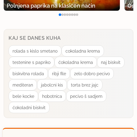
Polnjena paprika na klasičen način
Osv
9.8.2015 ob 19:41
Bela120, nisem še probala sirno verziijo.
KAJ SE DANES KUHA
Po moje, nebi smel bit problem, če se uporabi
nepasirana skuta, ali kakšen drugi sir. Zakaj pa ne...
rolada s kislo smetano
cokoladna krema
testenine s papriko
ćokoladna krema
naj biskvit
uporabno
biskvitna rolada
ribji file
zelo dobro pecivo
linaja
mediteran
jabolcni kis
torta brez jajc
član od 2007
48 sporočil
bele kocke
hobotnica
pecivo š sadjem
10.8.2015 ob 13:15
ćokoladni biskvit
Koliko velik pekač?
uporabno