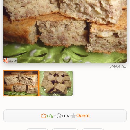
SMARTY1
Oceni
1 ura
1/5
Zahtevnost