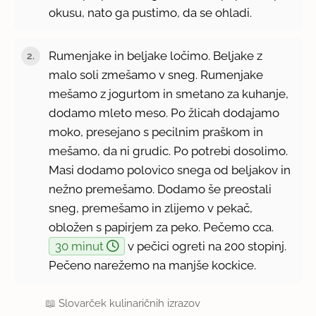
okusu, nato ga pustimo, da se ohladi.
Rumenjake in beljake ločimo. Beljake z
malo soli zmešamo v sneg. Rumenjake
mešamo z jogurtom in smetano za kuhanje,
dodamo mleto meso. Po žlicah dodajamo
moko, presejano s pecilnim praškom in
mešamo, da ni grudic. Po potrebi dosolimo.
Masi dodamo polovico snega od beljakov in
nežno premešamo. Dodamo še preostali
sneg, premešamo in zlijemo v pekač,
obložen s papirjem za peko. Pečemo cca.
30 minut
v pečici ogreti na 200 stopinj.
Pečeno narežemo na manjše kockice.
📖
Slovarček kulinaričnih izrazov