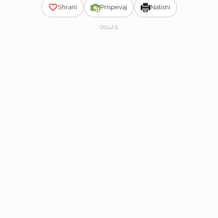
Shrani
Prispevaj
Natisni
OGLAS