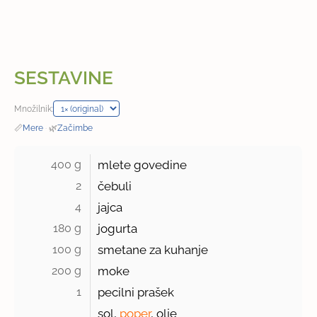
SESTAVINE
Množilnik:
📏
Mere
·
🌿
Začimbe
400 g 
mlete govedine
2 
čebuli
4 
jajca
180 g 
jogurta
100 g 
smetane za kuhanje
200 g 
moke
1 
pecilni prašek
sol,
poper
, olje