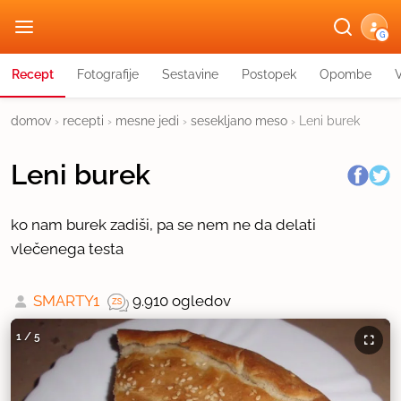
G
Recept
Fotografije
Sestavine
Postopek
Opombe
domov
›
recepti
›
mesne jedi
›
sesekljano meso
›
Leni burek
Leni burek
ko nam burek zadiši, pa se nem ne da delati
vlečenega testa
SMARTY1
9.910 ogledov
1
/
5