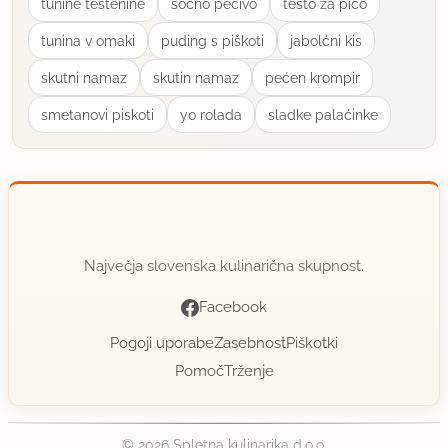
tunine testenine
soćno pecivo
testo za pico
tunina v omaki
puding s piškoti
jabolćni kis
skutni namaz
skutin namaz
pećen krompir
smetanovi piskoti
yo rolada
sladke palaćinke
Največja slovenska kulinarična skupnost.
Facebook
Pogoji uporabe
Zasebnost
Piškotki
Pomoč
Trženje
© 2026 Spletna kulinarika d.o.o.