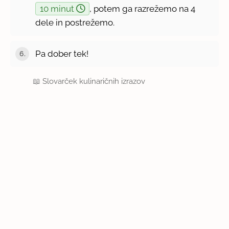
10 minut
, potem ga razrežemo na 4
dele in postrežemo.
Pa dober tek!
📖
Slovarček kulinaričnih izrazov