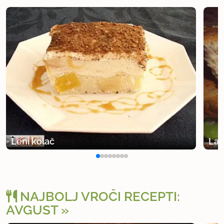
Leni kolač
Laž
NAJBOLJ VROČI RECEPTI:
AVGUST