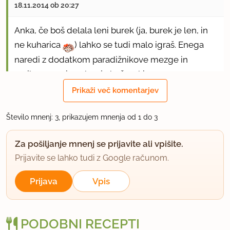
18.11.2014 ob 20:27
Anka, če boš delala leni burek (ja, burek je len, in
ne kuharica
) lahko se tudi malo igraš. Enega
naredi z dodatkom paradižnikove mezge in
naribanega sira, okus je božanski
.
Prikaži več komentarjev
uporabno
Število mnenj: 3, prikazujem mnenja od 1 do 3
SLONCICA
član od 2004
321 sporočil
Za pošiljanje mnenj se prijavite ali vpišite.
18.11.2014 ob 22:39
Prijavite se lahko tudi z Google računom.
Prijava
Vpis
Ful dobro,za probat!
uporabno
PODOBNI RECEPTI