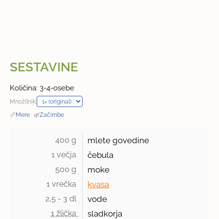
SESTAVINE
Količina: 3-4-osebe
Množilnik:
📏
Mere
·
🌿
Začimbe
400 g 
mlete govedine
1 večja 
čebula
500 g 
moke
1 vrečka 
kvasa
2,5 - 3 dl 
vode
1 žlička 
sladkorja