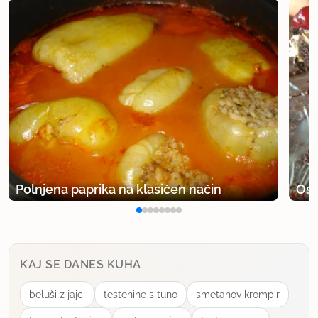
Polnjena paprika na klasičen način
Osv
KAJ SE DANES KUHA
beluši z jajci
testenine s tuno
smetanov krompir