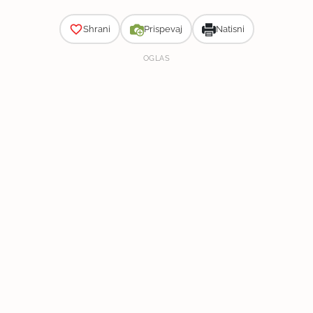
Shrani
Prispevaj
Natisni
OGLAS