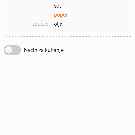
sol
poper
3 žlice 
olja
Način za kuhanje