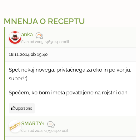
MNENJA O RECEPTU
anka
član od 2005
4630 sporočil
18.11.2014 ob 15:40
Spet nekaj novega, privlačnega za oko in po vonju,
super! :)
Spečem, ko bom imela povabljene na rojstni dan.
uporabno
SMARTY1
član od 2014
2750 sporočil