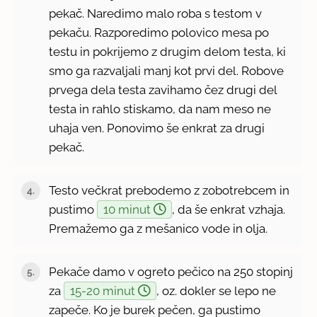
pekač. Naredimo malo roba s testom v
pekaču. Razporedimo polovico mesa po
testu in pokrijemo z drugim delom testa, ki
smo ga razvaljali manj kot prvi del. Robove
prvega dela testa zavihamo čez drugi del
testa in rahlo stiskamo, da nam meso ne
uhaja ven. Ponovimo še enkrat za drugi
pekač.
Testo večkrat prebodemo z zobotrebcem in
pustimo
10 minut
, da še enkrat vzhaja.
Premažemo ga z mešanico vode in olja.
Pekače damo v ogreto pečico na 250 stopinj
za
15-20 minut
, oz. dokler se lepo ne
zapeče. Ko je burek pečen, ga pustimo