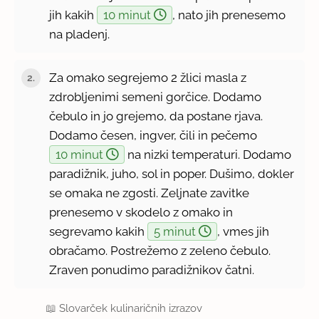
jih kakih
10 minut
, nato jih prenesemo
na pladenj.
Za omako segrejemo 2 žlici masla z
zdrobljenimi semeni gorčice. Dodamo
čebulo in jo grejemo, da postane rjava.
Dodamo česen, ingver, čili in pečemo
10 minut
na nizki temperaturi. Dodamo
paradižnik, juho, sol in poper. Dušimo, dokler
se omaka ne zgosti. Zeljnate zavitke
prenesemo v skodelo z omako in
segrevamo kakih
5 minut
, vmes jih
obračamo. Postrežemo z zeleno čebulo.
Zraven ponudimo paradižnikov čatni.
📖
Slovarček kulinaričnih izrazov