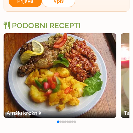
Prijava
Vpis
PODOBNI RECEPTI
Afriški krožnik
Tag