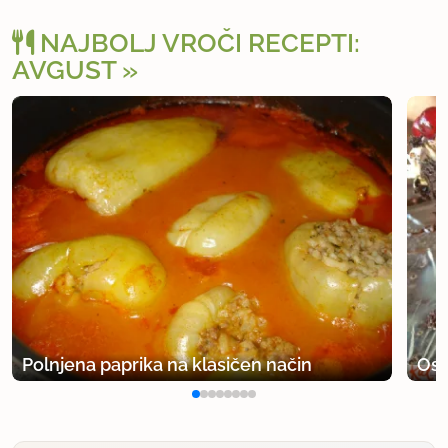
NAJBOLJ VROČI RECEPTI:
AVGUST
Polnjena paprika na klasičen način
Osv