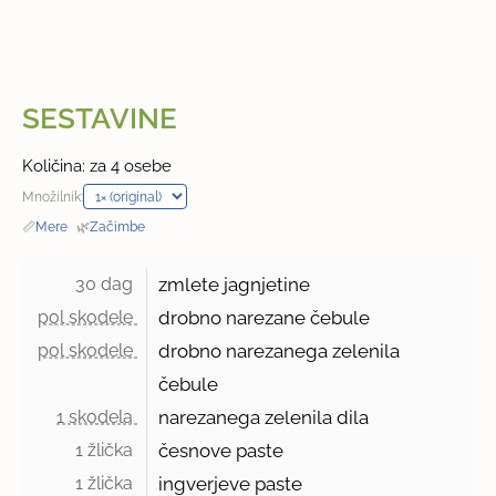
SESTAVINE
Količina: za 4 osebe
Množilnik:
📏
Mere
·
🌿
Začimbe
30 dag 
zmlete jagnjetine
pol skodele 
drobno narezane čebule
pol skodele 
drobno narezanega zelenila
čebule
1 skodela 
narezanega zelenila dila
1 žlička 
česnove paste
1 žlička 
ingverjeve paste