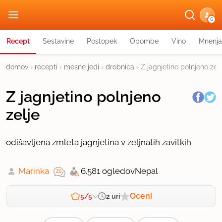
G
Recept
Sestavine
Postopek
Opombe
Vino
Mnenja
domov
›
recepti
›
mesne jedi
›
drobnica
›
Z jagnjetino polnjeno zelj
Z jagnjetino polnjeno
zelje
odišavljena zmleta jagnjetina v zeljnatih zavitkih
Marinka
6.581 ogledov
Nepal
Oceni
2 uri
5/5
Zahtevnost