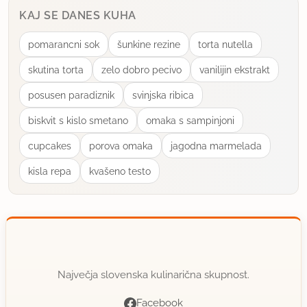
KAJ SE DANES KUHA
pomarancni sok
šunkine rezine
torta nutella
skutina torta
zelo dobro pecivo
vanilijin ekstrakt
posusen paradiznik
svinjska ribica
biskvit s kislo smetano
omaka s sampinjoni
cupcakes
porova omaka
jagodna marmelada
kisla repa
kvašeno testo
Največja slovenska kulinarična skupnost.
Facebook