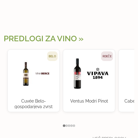
PREDLOGI ZA VINO
BELO
RDEČE
Cuvée Belo-
Ventus Modri Pinot
Cabern
gospodarjeva zvrst