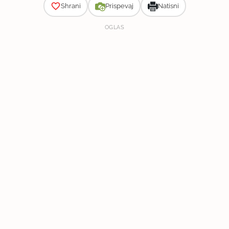
Shrani
Prispevaj
Natisni
OGLAS