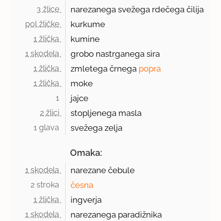
3 žlice 
narezanega svežega rdečega čilija
pol žličke 
kurkume
1 žlička 
kumine
1 skodela 
grobo nastrganega sira
1 žlička 
zmletega črnega
popra
1 žlička 
moke
1 
jajce
2 žlici 
stopljenega masla
1 glava 
svežega zelja
Omaka:
1 skodela 
narezane čebule
2 stroka 
česna
1 žlička 
ingverja
1 skodela 
narezanega paradižnika