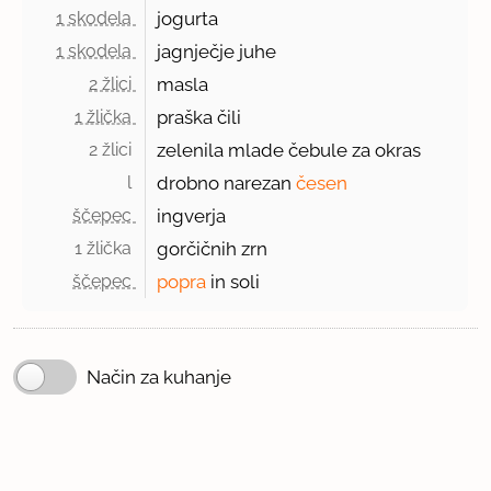
1 skodela 
jogurta
1 skodela 
jagnječje juhe
2 žlici 
masla
1 žlička 
praška čili
2 žlici 
zelenila mlade čebule za okras
l 
drobno narezan
česen
ščepec 
ingverja
1 žlička 
gorčičnih zrn
ščepec 
popra
in soli
Način za kuhanje