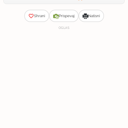
Zahtevnost
Shrani
Prispevaj
Natisni
OGLAS