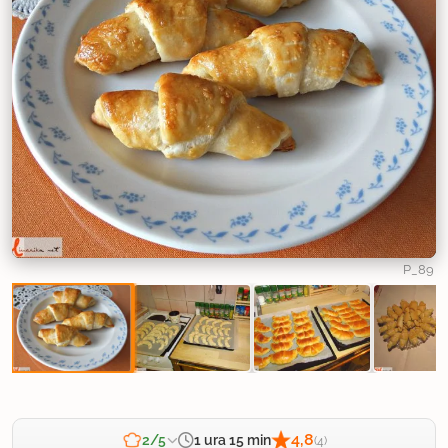
P_89
4,8
1 ura 15 min
2/5
(4)