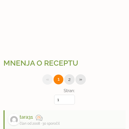
MNENJA O RECEPTU
«
»
1
2
Stran:
tara31
član od 2008
30 sporočil