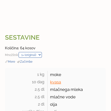
SESTAVINE
Količina: 64 kosov
Množilnik:
📏
Mere
·
🌿
Začimbe
1 kg 
moke
10 dag 
kvasa
2,5 dl 
mlačnega mleka
2,5 dl 
mlačne vode
2 dl 
olja