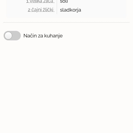
1 velika žlica 
soli
2 čajni žlički 
sladkorja
Način za kuhanje