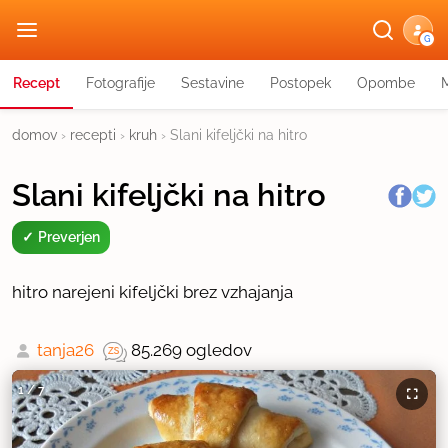
G
Recept
Fotografije
Sestavine
Postopek
Opombe
domov
›
recepti
›
kruh
›
Slani kifeljčki na hitro
Slani kifeljčki na hitro
Preverjen
hitro narejeni kifeljčki brez vzhajanja
tanja26
85.269 ogledov
1
/
7