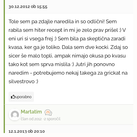
30.12.2012 ob 15:55
Tole sem pa zdajle naredila in so odlični! Sem
rabila sem hiter recept in mi je zelo prav prišel :) V
eni uri si vsega frej :) Sem bila pa skeptična zaradi
kvasa, ker ga je toliko. Dala sem dve kocki. Zdaj so
sicer še malo topli, ampak nimajo okusa po kvasu
tako kot sem sprva mislila :) Jutri jih ponovno
naredim - potrebujemo nekaj takega za grickat na
silvestrovo :)
uporabno
Martatim
član od 2012
2 sporočil
12.1.2013 ob 20:10