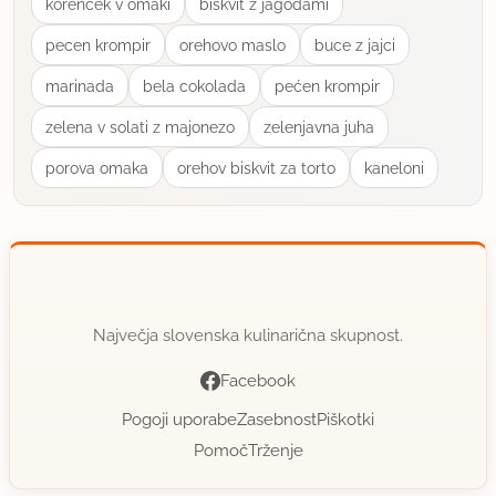
korencek v omaki
biskvit z jagodami
pecen krompir
orehovo maslo
buce z jajci
leja10
član od 2011
72 sporočil
marinada
bela cokolada
pećen krompir
18.1.2014 ob 9:56
zelena v solati z majonezo
zelenjavna juha
porova omaka
orehov biskvit za torto
kaneloni
Delala danes zjutraj iz polovičnih sestavin in pirine
moke...nadev ketchup, origano, suha salama, sir,
povrhu sezam...ni jih več:):):) ODLIČEN RECEPT!
uporabno
Največja slovenska kulinarična skupnost.
Pia17
član od 2008
2 sporočil
Facebook
24.3.2014 ob 21:00
Pogoji uporabe
Zasebnost
Piškotki
Pomoč
Trženje
Res odličen recept, enostavno, hitro....božanski so!