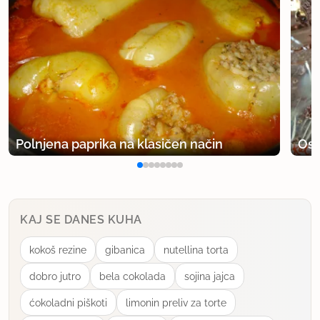
Polnjena paprika na klasičen način
Osv
KAJ SE DANES KUHA
kokoš rezine
gibanica
nutellina torta
dobro jutro
bela cokolada
sojina jajca
ćokoladni piškoti
limonin preliv za torte