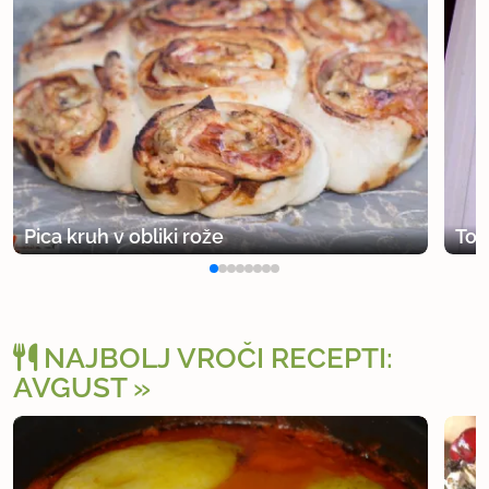
Pica kruh v obliki rože
Tor
NAJBOLJ VROČI RECEPTI:
AVGUST