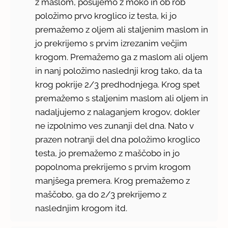
z maslom, posujemo z moko in ob rob
položimo prvo kroglico iz testa, ki jo
premažemo z oljem ali staljenim maslom in
jo prekrijemo s prvim izrezanim večjim
krogom. Premažemo ga z maslom ali oljem
in nanj položimo naslednji krog tako, da ta
krog pokrije 2/3 predhodnjega. Krog spet
premažemo s staljenim maslom ali oljem in
nadaljujemo z nalaganjem krogov, dokler
ne izpolnimo ves zunanji del dna. Nato v
prazen notranji del dna položimo kroglico
testa, jo premažemo z maščobo in jo
popolnoma prekrijemo s prvim krogom
manjšega premera. Krog premažemo z
maščobo, ga do 2/3 prekrijemo z
naslednjim krogom itd.