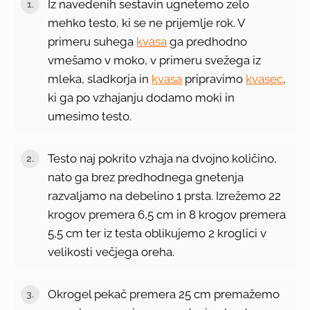
Iz navedenih sestavin ugnetemo zelo
mehko testo, ki se ne prijemlje rok. V
primeru suhega
kvasa
ga predhodno
vmešamo v moko, v primeru svežega iz
mleka, sladkorja in
kvasa
pripravimo
kvasec
,
ki ga po vzhajanju dodamo moki in
umesimo testo.
Testo naj pokrito vzhaja na dvojno količino,
nato ga brez predhodnega gnetenja
razvaljamo na debelino 1 prsta. Izrežemo 22
krogov premera 6,5 cm in 8 krogov premera
5,5 cm ter iz testa oblikujemo 2 kroglici v
velikosti večjega oreha.
Okrogel pekač premera 25 cm premažemo