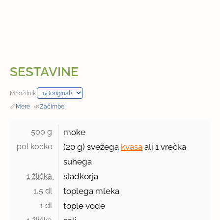
SESTAVINE
Množilnik:
📏
Mere
·
🌿
Začimbe
500 g 
moke
pol kocke 
(20 g) svežega
kvasa
ali 1 vrečka
suhega
1 žlička 
sladkorja
1,5 dl 
toplega mleka
1 dl 
tople vode