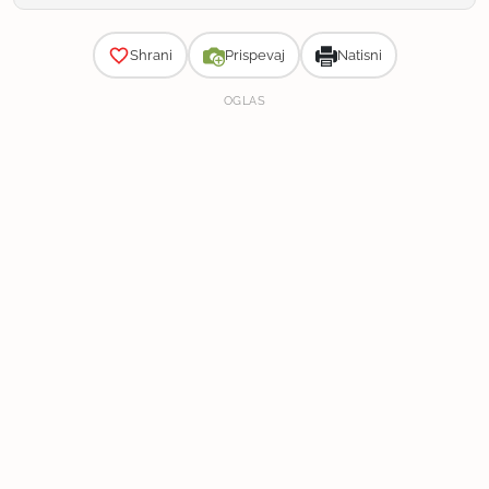
Zahtevnost
Shrani
Prispevaj
Natisni
OGLAS