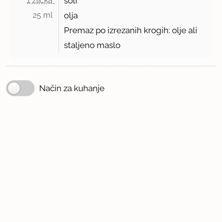
1 žlička 
soli
25 ml 
olja
Premaz po izrezanih krogih: olje ali
staljeno maslo
Način za kuhanje