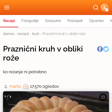
G
Recept
Fotografije
Sestavine
Postopek
Opombe
domov
›
recepti
›
kruh
›
Praznični kruh v obliki rože
Praznični kruh v obliki
rože
ko rezanje ni potrebno
marta
17.570 ogledov
1
/
4