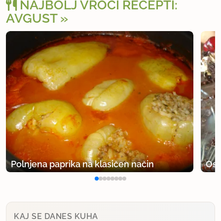
NAJBOLJ VROČI RECEPTI:
AVGUST
Polnjena paprika na klasičen način
Osv
KAJ SE DANES KUHA