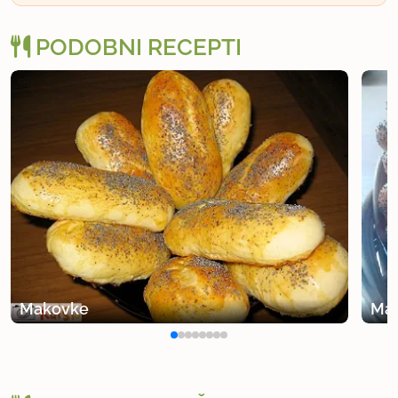
PODOBNI RECEPTI
Makovke
Ma