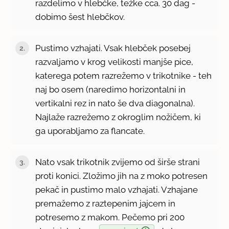
razdelimo v hlebčke, težke cca. 30 dag -
dobimo šest hlebčkov.
Pustimo vzhajati. Vsak hlebček posebej
razvaljamo v krog velikosti manjše pice,
katerega potem razrežemo v trikotnike - teh
naj bo osem (naredimo horizontalni in
vertikalni rez in nato še dva diagonalna).
Najlaže razrežemo z okroglim nožičem, ki
ga uporabljamo za flancate.
Nato vsak trikotnik zvijemo od širše strani
proti konici. Zložimo jih na z moko potresen
pekač in pustimo malo vzhajati. Vzhajane
premažemo z raztepenim jajcem in
potresemo z makom. Pečemo pri 200