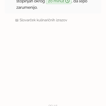
stopinjah okrog
20 minut
, da lepo
zarumenijo.
📖
Slovarček kulinaričnih izrazov
OGLAS