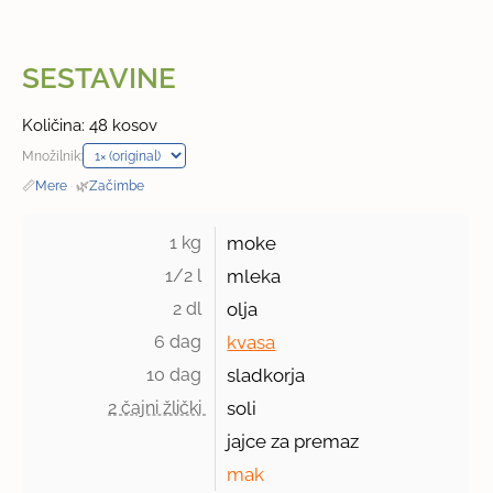
SESTAVINE
Količina: 48 kosov
Množilnik:
📏
Mere
·
🌿
Začimbe
1 kg 
moke
1/2 l 
mleka
2 dl 
olja
6 dag 
kvasa
10 dag 
sladkorja
2 čajni žlički 
soli
jajce za premaz
mak