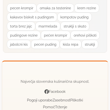
pecen krompir
omaka za testenine
krem rezine
kakavov biskvit s pudingom
kompotov puding
torta brez jajc
marmelada
struklji s skuto
pudingove rezine
pećen krompir
orehovi piškoti
jabolcni kis
pecen puding
kisla repa
struklji
Največja slovenska kulinarična skupnost.
Facebook
Pogoji uporabe
Zasebnost
Piškotki
Pomoč
Trženje