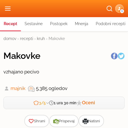
G
Recept
Sestavine
Postopek
Mnenja
Podobni recepti
domov
›
recepti
›
kruh
›
Makovke
Makovke
vzhajano pecivo
majnik
5.385 ogledov
Oceni
1 ura 30 min
3/5
Zahtevnost
Shrani
Prispevaj
Natisni