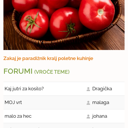
Zakaj je paradižnik kralj poletne kuhinje
FORUMI
(VROČE TEME)
Kaj jutri za kosilo?
Dragička
MOJ vrt
malaga
malo za hec
johana