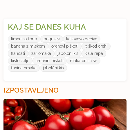
KAJ SE DANES KUHA
limonina torta
prigrizek
kakavovo pecivo
banana z mlekom
orehovi piškoti
piškoti orehi
flancati
zar omaka
jabolcni kis
kisla repa
kišlo zelje
limonini piskoti
makaroni in sir
tunina omaka
jabolćni kis
IZPOSTAVLJENO