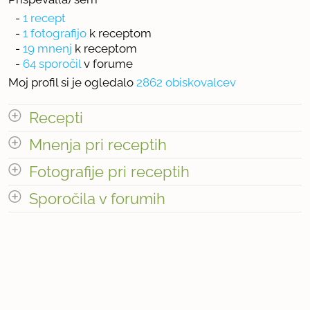
-
1 recept
-
1 fotografijo
k receptom
-
19 mnenj
k receptom
-
64 sporočil
v forume
Moj profil si je ogledalo
2862 obiskovalcev
Recepti
Mnenja pri receptih
Število receptov: 1
odpri vse
Fotografije pri receptih
Sporočila v forumih
« prejšnja
1
2
naslednja Â»
Število fotografij pri receptih: 1
odpri vse
Število mnenj pri receptih: 19
« prejšnja
1
7
naslednja Â»
Število sporočil v forumih: 64