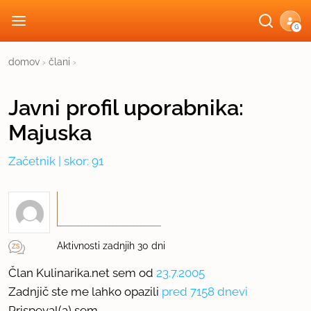
G
domov
›
člani
›
Javni profil
uporabnika:
Majuska
Začetnik
| skor: 91
Aktivnosti zadnjih 30 dni
Član Kulinarika.net sem od
23.7.2005
Zadnjič ste me lahko opazili
pred 7158 dnevi
Prispeval(a) sem