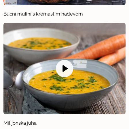
Bučni mufini s kremastim nadevom
Milijonska juha