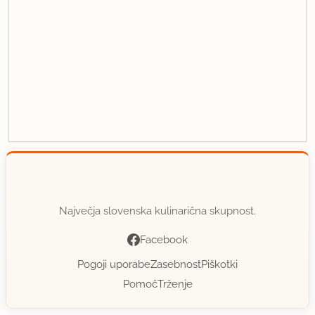
Največja slovenska kulinarična skupnost.
Facebook
Pogoji uporabe
Zasebnost
Piškotki
Pomoč
Trženje