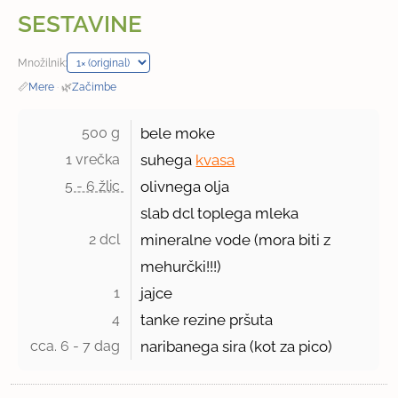
SESTAVINE
Množilnik:
📏
Mere
·
🌿
Začimbe
500 g 
bele moke
1 vrečka 
suhega
kvasa
5 - 6 žlic 
olivnega olja
slab dcl toplega mleka
2 dcl 
mineralne vode (mora biti z
mehurčki!!!)
1 
jajce
4 
tanke rezine pršuta
cca. 6 - 7 dag 
naribanega sira (kot za pico)