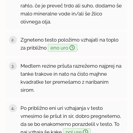
rahlo, če je preveč trdo ali suho, dodamo še
malo mineralne vode in/ali še žlico
olivnega olja.
Zgneteno testo položimo vzhajati na toplo
za približno
eno uro
.
Medtem rezine pršuta razrežemo najprej na
tanke trakove in nato na čisto majhne
kvadratke ter premešamo z naribanim
sirom.
Po približno eni uri vzhajanja v testo
vmesimo še pršut in sir, dobro pregnetemo,
da se bo enakomerno porazdelil v testo. To
naj vzhaja še kake
pol ure
.