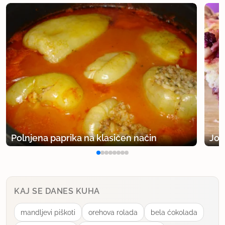
Polnjena paprika na klasičen način
Jog
KAJ SE DANES KUHA
mandljevi piškoti
orehova rolada
bela ćokolada