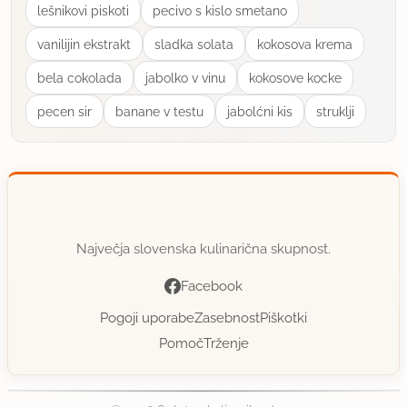
lešnikovi piskoti
pecivo s kislo smetano
vanilijin ekstrakt
sladka solata
kokosova krema
bela cokolada
jabolko v vinu
kokosove kocke
pecen sir
banane v testu
jabolćni kis
struklji
Največja slovenska kulinarična skupnost.
Facebook
Pogoji uporabe
Zasebnost
Piškotki
Pomoč
Trženje