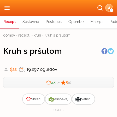
G
Recept
Sestavine
Postopek
Opombe
Mnenja
Podo
domov
›
recepti
›
kruh
›
Kruh s pršutom
Kruh s pršutom
tjas
19.297 ogledov
5
2/5
(1)
Zahtevnost
Shrani
Prispevaj
Natisni
OGLAS