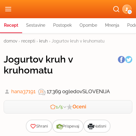
G
Recept
Sestavine
Postopek
Opombe
Mnenja
Podo
domov
›
recepti
›
kruh
›
Jogurtov kruh v kruhomatu
Jogurtov kruh v
kruhomatu
hana37191
17.369 ogledov
SLOVENIJA
Oceni
1/5
Zahtevnost
Shrani
Prispevaj
Natisni