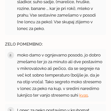
sladkor, suho sadje, (marelice, hruške,
rozine, banane ... kar je pri roki), mleko v
prahu. Vse sestavine zamešamo v posodi
(ne loncu za peko). Vse skupaj zlijemo v
lonec za peko.
ZELO POMEMBNO:
moko damo v ognjevarno posodo, jo dobro
zmešamo ter jo za minuto ali dve postavimo
v mikrovalovko ali pečico, da se segreje na
več kot sobno temperaturo (boljše je, da je
na otip vroča). Tako segreto moko stresemo
v lonec za peko na kup, v sredini naredimo
luknjico ter vanjo stresemo suhi
kvas
.
Lonec za peko postavimo v kruhomat.