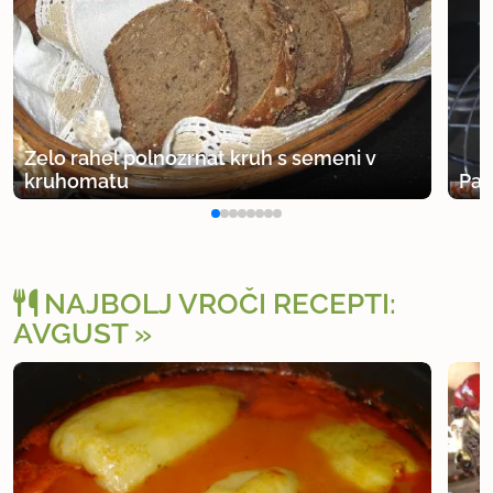
Zelo rahel polnozrnat kruh s semeni v
kruhomatu
Pan
NAJBOLJ VROČI RECEPTI:
AVGUST