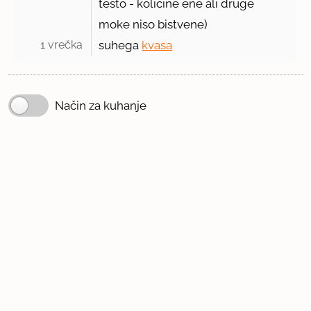
testo - količine ene ali druge
moke niso bistvene)
1 vrečka 
suhega
kvasa
Način za kuhanje