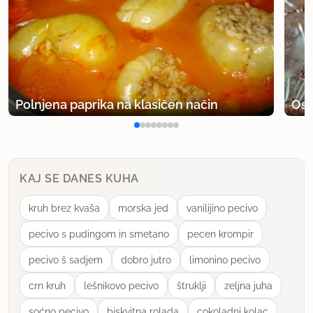
Polnjena paprika na klasičen način
Osv
KAJ SE DANES KUHA
kruh brez kvaša
morska jed
vanilijino pecivo
pecivo s pudingom in smetano
pecen krompir
pecivo š sadjem
dobro jutro
limonino pecivo
crn kruh
lešnikovo pecivo
štruklji
zeljna juha
soćno pecivo
biskvitna rolada
cokoladni kolac