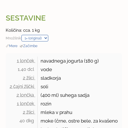
SESTAVINE
Količina: cca. 1 kg
Množilnik:
📏
Mere
·
🌿
Začimbe
1 lonček 
navadnega jogurta (
180 g
)
1,40 dcl 
vode
2 žlici 
sladkorja
2 čajni žlički 
soli
2 lončka 
(400 ml) suhega sadja
1 lonček 
rozin
2 žlici 
mleka v prahu
40 dkg 
moke (črne, ostre bele, za kvašeno