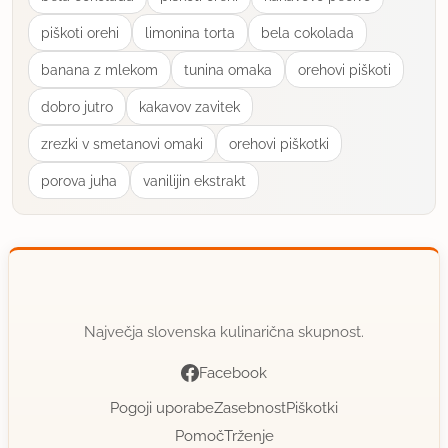
piškoti orehi
limonina torta
bela cokolada
banana z mlekom
tunina omaka
orehovi piškoti
dobro jutro
kakavov zavitek
zrezki v smetanovi omaki
orehovi piškotki
porova juha
vanilijin ekstrakt
Največja slovenska kulinarična skupnost.
Facebook
Pogoji uporabe
Zasebnost
Piškotki
Pomoč
Trženje