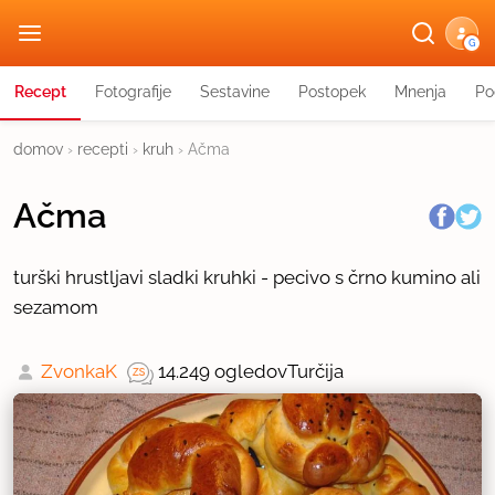
G
Recept
Fotografije
Sestavine
Postopek
Mnenja
Po
domov
›
recepti
›
kruh
›
Ačma
Ačma
turški hrustljavi sladki kruhki - pecivo s črno kumino ali
sezamom
ZvonkaK
14.249 ogledov
Turčija