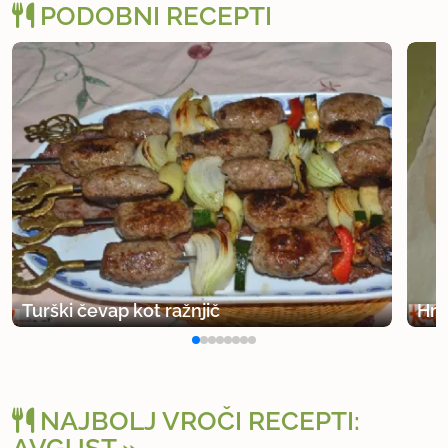
PODOBNI RECEPTI
Turški čevap kot ražnjič
Hru
NAJBOLJ VROČI RECEPTI: