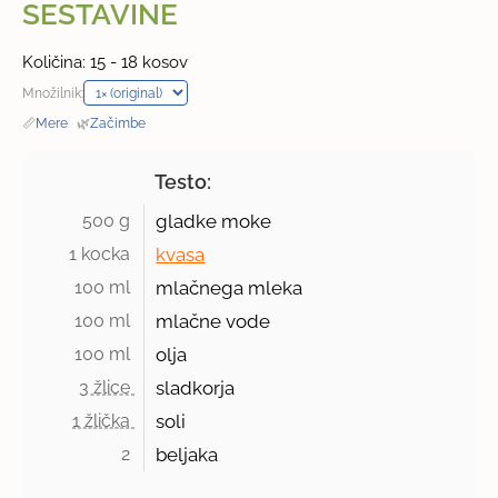
SESTAVINE
Količina: 15 - 18 kosov
Množilnik:
📏
Mere
·
🌿
Začimbe
Testo:
500 g 
gladke moke
1 kocka 
kvasa
100 ml 
mlačnega mleka
100 ml 
mlačne vode
100 ml 
olja
3 žlice 
sladkorja
1 žlička 
soli
2 
beljaka