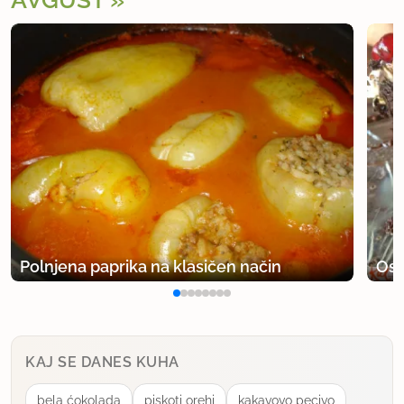
AVGUST
Polnjena paprika na klasičen način
Osv
KAJ SE DANES KUHA
bela ćokolada
piskoti orehi
kakavovo pecivo