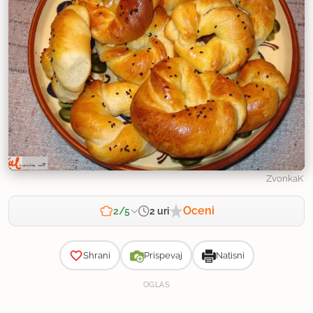
ZvonkaK
Oceni
2 uri
2/5
Zahtevnost
Shrani
Prispevaj
Natisni
OGLAS