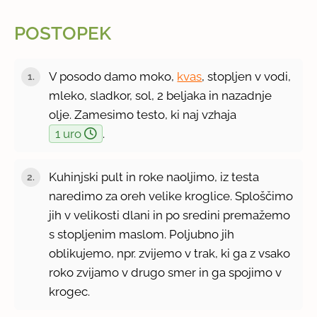
POSTOPEK
V posodo damo moko,
kvas
, stopljen v vodi,
mleko, sladkor, sol, 2 beljaka in nazadnje
olje. Zamesimo testo, ki naj vzhaja
1 uro
.
Kuhinjski pult in roke naoljimo, iz testa
naredimo za oreh velike kroglice. Sploščimo
jih v velikosti dlani in po sredini premažemo
s stopljenim maslom. Poljubno jih
oblikujemo, npr. zvijemo v trak, ki ga z vsako
roko zvijamo v drugo smer in ga spojimo v
krogec.