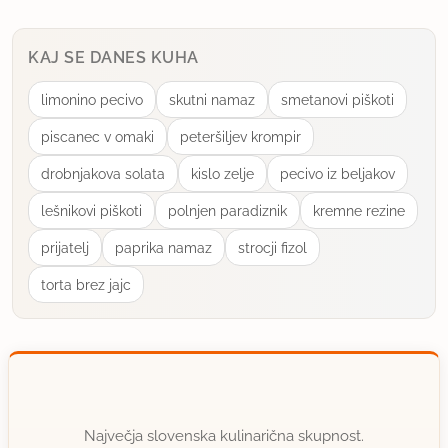
KAJ SE DANES KUHA
limonino pecivo
skutni namaz
smetanovi piškoti
piscanec v omaki
peteršiljev krompir
drobnjakova solata
kislo zelje
pecivo iz beljakov
lešnikovi piškoti
polnjen paradiznik
kremne rezine
prijatelj
paprika namaz
strocji fizol
torta brez jajc
Največja slovenska kulinarična skupnost.