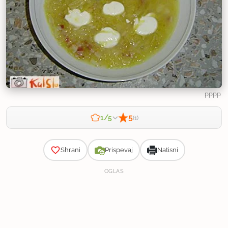
pppp
5
1/5
(1)
Zahtevnost
Shrani
Prispevaj
Natisni
OGLAS