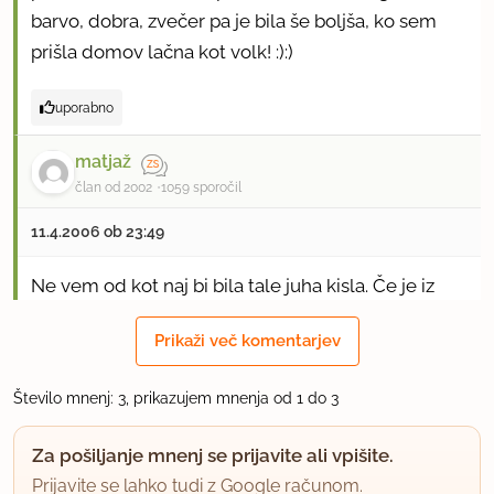
barvo, dobra, zvečer pa je bila še boljša, ko sem
prišla domov lačna kot volk! :):)
uporabno
matjaž
član od 2002
1059 sporočil
11.4.2006 ob 23:49
Ne vem od kot naj bi bila tale juha kisla. Če je iz
svežega zelja? Ali samo od kisle smetane?
Prikaži več komentarjev
uporabno
Število mnenj: 3, prikazujem mnenja od 1 do 3
breskva
član od 2007
3074 sporočil
Za pošiljanje mnenj se prijavite ali vpišite.
Prijavite se lahko tudi z Google računom.