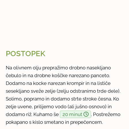
POSTOPEK
Na olivnem olju prepražimo drobno nasekljano
čebulo in na drobne koščke narezano panceto.
Dodamo na kocke narezan krompir in na lističe
sesekljano sveže zelje (zelju odstranimo trde dele).
Solimo, popramo in dodamo strte stroke česna. Ko
zelje uvene, prilijemo vodo (ali jušno osnovo) in
dodamo riž. Kuhamo še
20 minut
. Postrežemo
pokapano s kislo smetano in prepečencem.