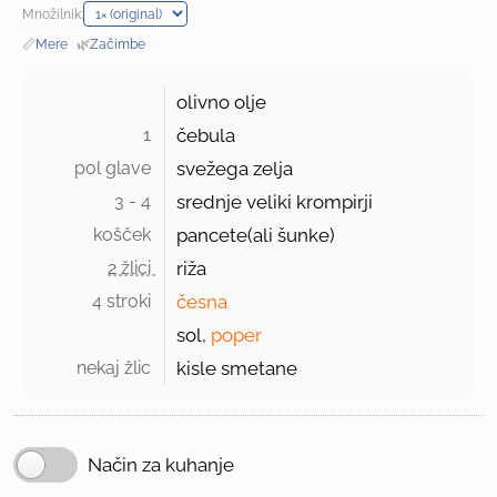
Množilnik:
📏
Mere
·
🌿
Začimbe
olivno olje
1 
čebula
pol glave 
svežega zelja
3 - 4 
srednje veliki krompirji
košček 
pancete(ali šunke)
2 žlici 
riža
4 stroki 
česna
sol,
poper
nekaj žlic 
kisle smetane
Način za kuhanje