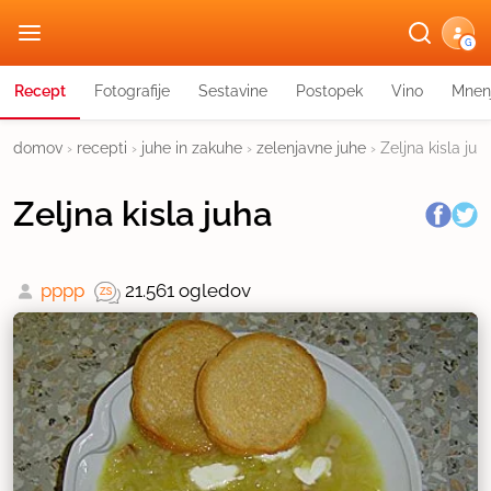
G
Recept
Fotografije
Sestavine
Postopek
Vino
Mnen
domov
›
recepti
›
juhe in zakuhe
›
zelenjavne juhe
›
Zeljna kisla juh
Zeljna kisla juha
pppp
21.561 ogledov