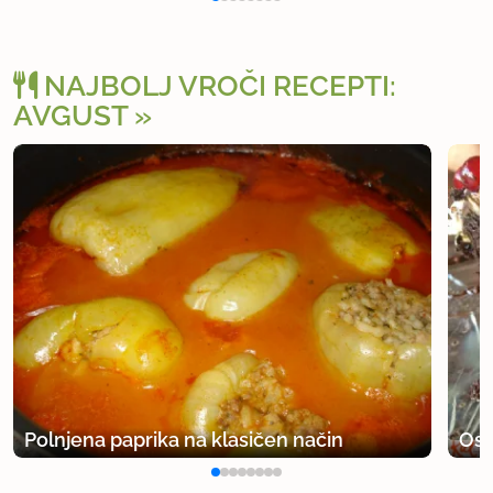
NAJBOLJ VROČI RECEPTI:
AVGUST
Polnjena paprika na klasičen način
Osv