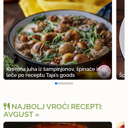
Kremna juha iz šampinjonov, špinače in
leče po receptu Taja’s goods
Špi
NAJBOLJ VROČI RECEPTI:
AVGUST