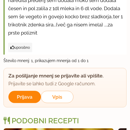
naredila predenj sem dodala moko sem dodala
česen in pol zalila z 1dl mleka in 6 dl vode. Dodala
sem še vegeto in govejo kocko brez sladkorja..ter 1
trikotnik zdenka sira...(več ga nisem imela) ....za
prste poliznit
uporabno
Število mnenj: 1, prikazujem mnenja od 1 do 1
Za pošiljanje mnenj se prijavite ali vpišite.
Prijavite se lahko tudi z Google računom.
Prijava
Vpis
PODOBNI RECEPTI