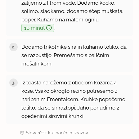
zalijemo z litrom vode. Dodamo kocko,
solimo, sladkamo, dodamo ščep muškata,
poper. Kuhamo na malem ognju
10 minut
.
Dodamo trikotnike sira in kuhamo toliko, da
se razpustijo. Premešamo s paličnim
mešalnikom.
Iz toasta narežemo z obodom kozarca 4
kose. Vsako okroglo rezino potresemo z
naribanim Ementalcem. Kruhke popečemo
toliko, da se sir raztopi. Juho ponudimo z
opečenimi sirovimi kruhki.
📖
Slovarček kulinaričnih izrazov