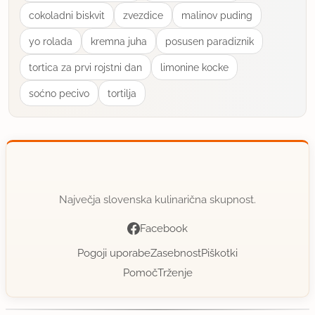
cokoladni biskvit
zvezdice
malinov puding
yo rolada
kremna juha
posusen paradiznik
tortica za prvi rojstni dan
limonine kocke
soćno pecivo
tortilja
Največja slovenska kulinarična skupnost.
Facebook
Pogoji uporabe
Zasebnost
Piškotki
Pomoč
Trženje