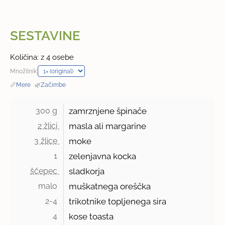
SESTAVINE
Količina: z 4 osebe
Množilnik:
📏
Mere
·
🌿
Začimbe
300 g 
zamrznjene špinače
2 žlici 
masla ali margarine
3 žlice 
moke
1 
zelenjavna kocka
ščepec 
sladkorja
malo 
muškatnega oreščka
2-4 
trikotnike topljenega sira
4 
kose toasta