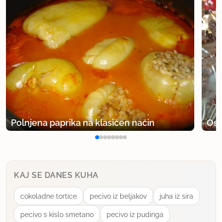
Polnjena paprika na klasičen način
Osv
KAJ SE DANES KUHA
cokoladne tortice
pecivo iz beljakov
juha iz sira
pecivo s kislo smetano
pecivo iz pudinga