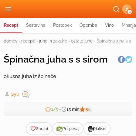
G
Recept
Sestavine
Postopek
Opombe
Vino
Mnenja
domov
›
recepti
›
juhe in zakuhe
›
ostale juhe
›
Špinačna juha s s s
Špinačna juha s s sirom
okusna juha iz špinače
syu
5
15 min
1/5
(1)
Zahtevnost
Shrani
Prispevaj
Natisni