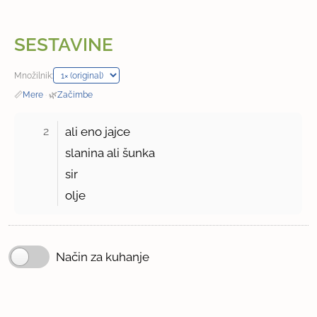
SESTAVINE
Množilnik:
📏
Mere
·
🌿
Začimbe
2 
ali eno jajce
slanina ali šunka
sir
olje
Način za kuhanje