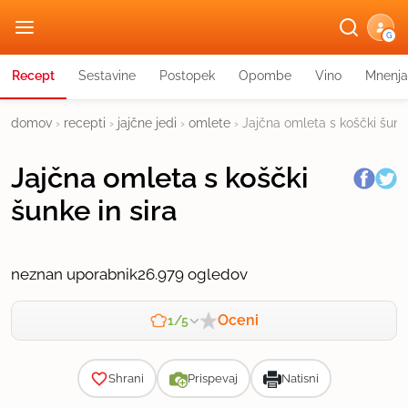
G
Recept
Sestavine
Postopek
Opombe
Vino
Mnenja
domov
›
recepti
›
jajčne jedi
›
omlete
›
Jajčna omleta s koščki šunke
Jajčna omleta s koščki
šunke in sira
neznan uporabnik
26.979 ogledov
Oceni
1/5
Zahtevnost
Shrani
Prispevaj
Natisni