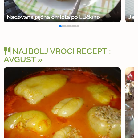
Nadevana jajčna omleta po Lučkino
Jaj
NAJBOLJ VROČI RECEPTI:
AVGUST