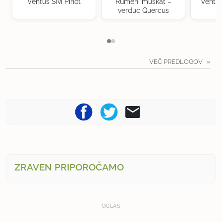
Ventus Sivi Pinot
Rumeni muškat –
Ventu
verduc Quercus
VEČ PREDLOGOV
ZRAVEN PRIPOROČAMO
OGLAS