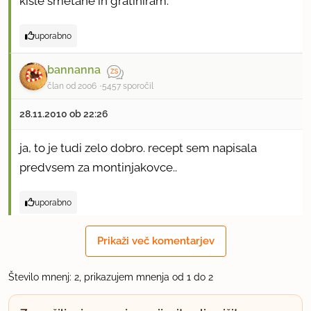
kisle smetane in gratiniram.
uporabno
bannanna
član od 2006
5457 sporočil
28.11.2010 ob 22:26
ja, to je tudi zelo dobro. recept sem napisala
predvsem za montinjakovce..
uporabno
Prikaži več komentarjev
Število mnenj: 2, prikazujem mnenja od 1 do 2