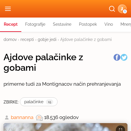
G
Recept
Fotografije
Sestavine
Postopek
Vino
Mnen
domov
›
recepti
›
gobje jedi
›
Ajdove palačinke z gobami
Ajdove palačinke z
gobami
primerne tudi za Montignacov način prehranjevanja
palačinke
ZBIRKE:
15
bannanna
18.536 ogledov
1
/
3