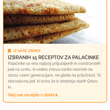
IZ NAŠE ZBIRKE
IZBRANIH 15 RECEPTOV ZA PALAČINKE
Palačinke so ena najbolj priljubljenih in vsestranskih
jedi na svetu, ki vedno znova nariše nasmeh na
obraz vsem generacijam, ne glede na priložnost. Ta
starodavna jed, ki izvira že iz obdobja starih Grkov
in…
Glej vse recepte v zbirki