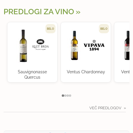
PREDLOGI ZA VINO
BELO
BELO
Sauvignonasse
Ventus Chardonnay
Ventu
Quercus
VEČ PREDLOGOV