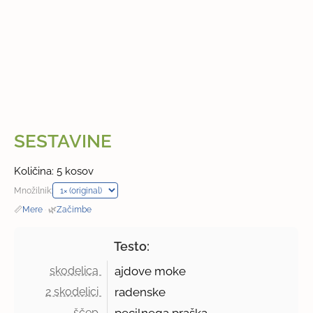
SESTAVINE
Količina: 5 kosov
Množilnik:
📏
Mere
·
🌿
Začimbe
Testo:
skodelica 
ajdove moke
2 skodelici 
radenske
ščep 