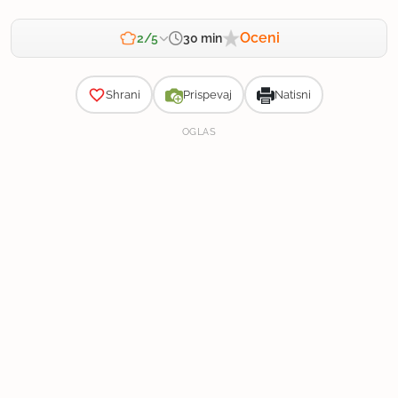
Oceni
30 min
2/5
Zahtevnost
Shrani
Prispevaj
Natisni
OGLAS