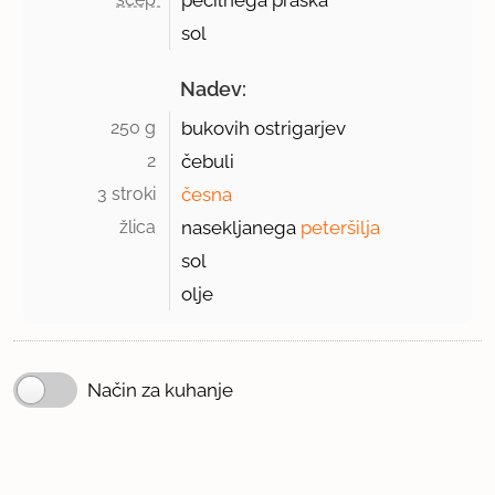
pecilnega praška
sol
Nadev:
250 g 
bukovih ostrigarjev
2 
čebuli
3 stroki 
česna
žlica 
nasekljanega
peteršilja
sol
olje
Način za kuhanje