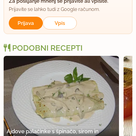
Za pošiljanje mnenj se prijavite ali vpišite.
Prijavite se lahko tudi z Google računom.
Prijava
Vpis
PODOBNI RECEPTI
Ajdove palačinke s špinačo, sirom in