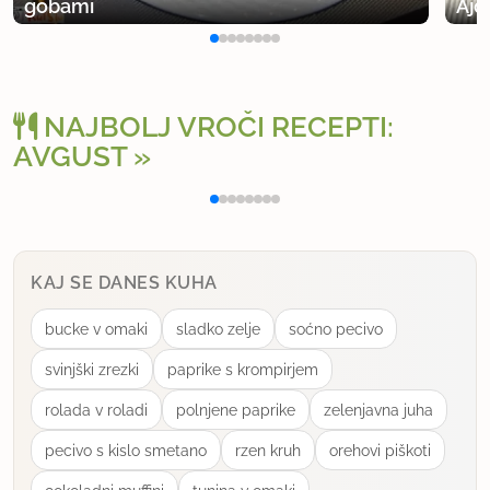
gobami
Ajd
NAJBOLJ VROČI RECEPTI:
AVGUST
Polnjena paprika na klasičen način
Osv
KAJ SE DANES KUHA
bucke v omaki
sladko zelje
soćno pecivo
svinjški zrezki
paprike s krompirjem
rolada v roladi
polnjene paprike
zelenjavna juha
pecivo s kislo smetano
rzen kruh
orehovi piškoti