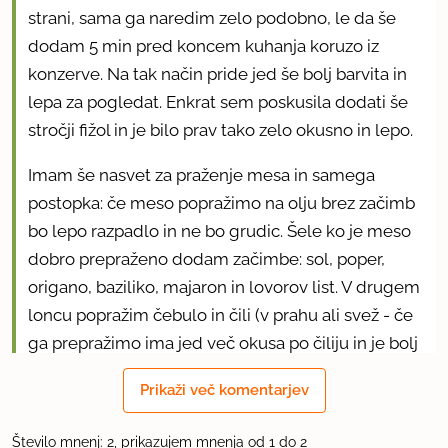
strani, sama ga naredim zelo podobno, le da še
dodam 5 min pred koncem kuhanja koruzo iz
konzerve. Na tak način pride jed še bolj barvita in
lepa za pogledat. Enkrat sem poskusila dodati še
stročji fižol in je bilo prav tako zelo okusno in lepo.
Imam še nasvet za praženje mesa in samega
postopka: če meso popražimo na olju brez začimb
bo lepo razpadlo in ne bo grudic. Šele ko je meso
dobro prepraženo dodam začimbe: sol, poper,
origano, baziliko, majaron in lovorov list. V drugem
loncu popražim čebulo in čili (v prahu ali svež - če
ga prepražimo ima jed več okusa po čiliju in je bolj
pikantna, zato pozor!) in dodam najprej korenje
Prikaži več komentarjev
nato pa ostalo zelenjavo. V ta lonec nato dodam
meso. Namesto paradajza raje uoprabim pelate, ki
Število mnenj: 2, prikazujem mnenja od 1 do 2