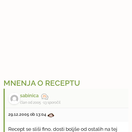
MNENJA O RECEPTU
sabinica
član od 2005
13 sporočil
29.12.2005 ob 13:04
Recept se sliši fino, dosti boljše od ostalih na tej