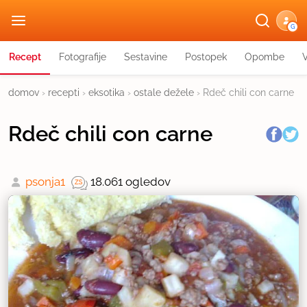
G
Recept
Fotografije
Sestavine
Postopek
Opombe
domov
›
recepti
›
eksotika
›
ostale dežele
›
Rdeč chili con carne
Rdeč chili con carne
psonja1
18.061 ogledov