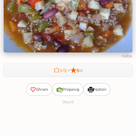
rožca
5
3/5
(2)
Zahtevnost
Shrani
Prispevaj
Natisni
OGLAS