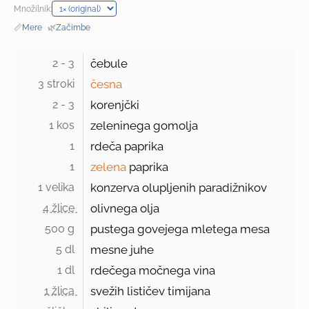
Množilnik:
📏
Mere
·
🌿
Začimbe
2 - 3 
čebule
3 stroki 
česna
2 - 3 
korenjčki
1 kos 
zeleninega gomolja
1 
rdeča paprika
1 
zelena
paprika
1 velika 
konzerva olupljenih paradižnikov
4 žlice 
olivnega olja
500 g 
pustega govejega mletega mesa
5 dl 
mesne juhe
1 dl 
rdečega močnega vina
1 žlica 
svežih lističev timijana