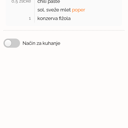
0,5 žličke 
chili paste
sol, sveže mlet
poper
1 
konzerva fižola
Način za kuhanje