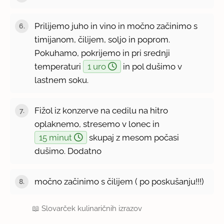
Prilijemo juho in vino in močno začinimo s
timijanom, čilijem, soljo in poprom.
Pokuhamo, pokrijemo in pri srednji
temperaturi
1 uro
in pol dušimo v
lastnem soku.
Fižol iz konzerve na cedilu na hitro
oplaknemo, stresemo v lonec in
15 minut
skupaj z mesom počasi
dušimo. Dodatno
močno začinimo s čilijem ( po poskušanju!!!)
📖
Slovarček kulinaričnih izrazov