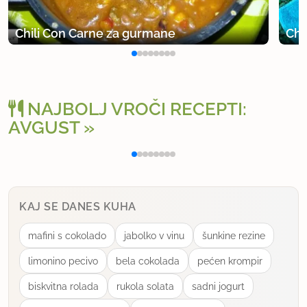
uporabno
Chili Con Carne za gurmane
Chi
NAJBOLJ VROČI RECEPTI:
AVGUST
Polnjena paprika na klasičen način
Jog
KAJ SE DANES KUHA
mafini s cokolado
jabolko v vinu
šunkine rezine
limonino pecivo
bela cokolada
pećen krompir
biskvitna rolada
rukola solata
sadni jogurt