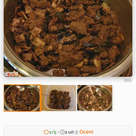
666
Oceni
2 uri
2/5