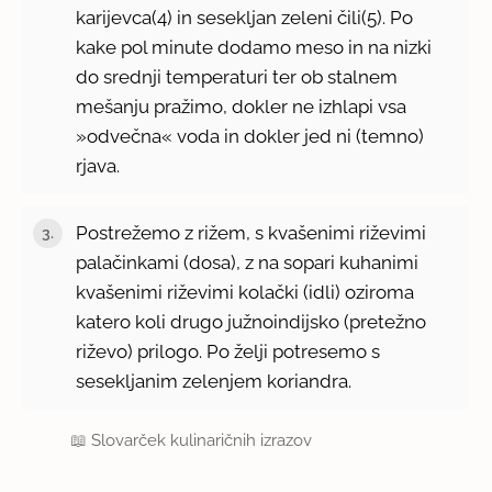
karijevca(4) in sesekljan zeleni čili(5). Po
kake pol minute dodamo meso in na nizki
do srednji temperaturi ter ob stalnem
mešanju pražimo, dokler ne izhlapi vsa
»odvečna« voda in dokler jed ni (temno)
rjava.
Postrežemo z rižem, s kvašenimi riževimi
palačinkami (dosa), z na sopari kuhanimi
kvašenimi riževimi kolački (idli) oziroma
katero koli drugo južnoindijsko (pretežno
riževo) prilogo. Po želji potresemo s
sesekljanim zelenjem koriandra.
📖
Slovarček kulinaričnih izrazov