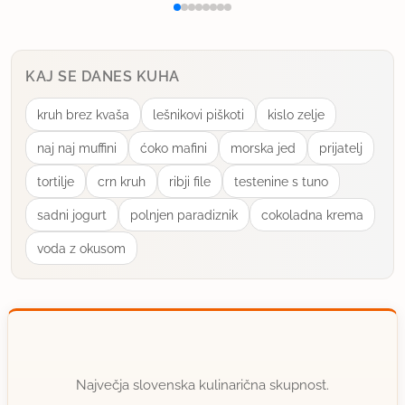
KAJ SE DANES KUHA
kruh brez kvaša
lešnikovi piškoti
kislo zelje
naj naj muffini
ćoko mafini
morska jed
prijatelj
tortilje
crn kruh
ribji file
testenine s tuno
sadni jogurt
polnjen paradiznik
cokoladna krema
voda z okusom
Največja slovenska kulinarična skupnost.