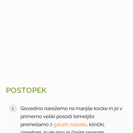
POSTOPEK
Govedino narežemo na manjše kocke in jo v
primerno veliki posodi temeljito
premešamo z
garam masalo
, klinčki,
cimetom, kurkumo in črnim poprom.