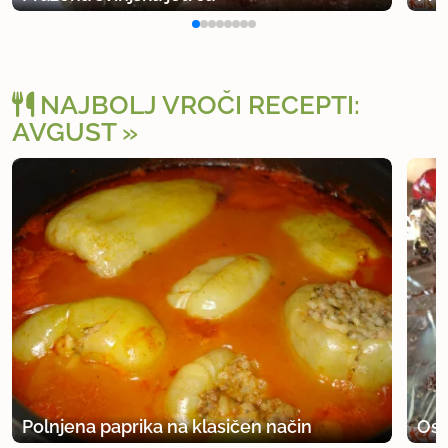
Skratka, ne lačen ne bos ti ni treba ostati v trgovini
3muhe
NAJBOLJ VROČI RECEPTI:
uporabno
AVGUST
Polnjena paprika na klasičen način
Osv