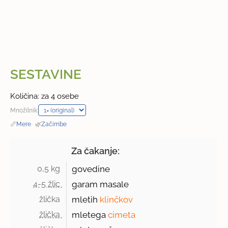
SESTAVINE
Količina: za 4 osebe
Množilnik:
📏
Mere
·
🌿
Začimbe
Za čakanje:
0,5 kg 
govedine
4-5 žlic 
garam masale
žlička 
mletih
klinčkov
žlička 
mletega
cimeta