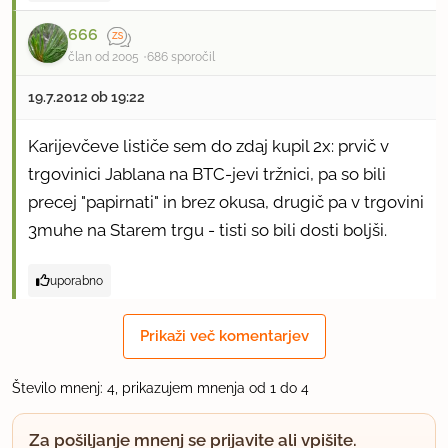
666
član od 2005
686 sporočil
19.7.2012 ob 19:22
Karijevčeve lističe sem do zdaj kupil 2x: prvič v
trgovinici Jablana na BTC-jevi tržnici, pa so bili
precej "papirnati" in brez okusa, drugič pa v trgovini
3muhe na Starem trgu - tisti so bili dosti boljši.
uporabno
rebecca
Prikaži več komentarjev
član od 2002
2740 sporočil
Število mnenj: 4, prikazujem mnenja od 1 do 4
20.7.2012 ob 11:05
Za pošiljanje mnenj se prijavite ali vpišite.
Hvala. Za 3muhe sem mislila da imajo samo