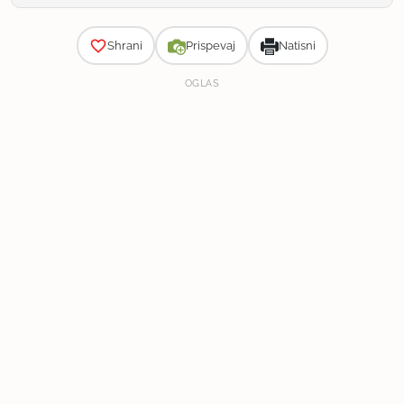
Zahtevnost
Shrani
Prispevaj
Natisni
OGLAS