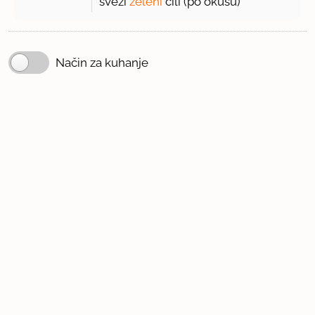
sveži
zeleni
čili (po okusu)
Način za kuhanje