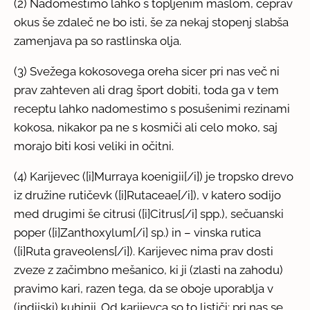
(2) Nadomestimo lahko s topljenim maslom, čeprav
okus še zdaleč ne bo isti, še za nekaj stopenj slabša
zamenjava pa so rastlinska olja.
(3) Svežega kokosovega oreha sicer pri nas več ni
prav zahteven ali drag šport dobiti, toda ga v tem
receptu lahko nadomestimo s posušenimi rezinami
kokosa, nikakor pa ne s kosmiči ali celo moko, saj
morajo biti kosi veliki in očitni.
(4) Karijevec ([i]Murraya koenigii[/i]) je tropsko drevo
iz družine rutičevk ([i]Rutaceae[/i]), v katero sodijo
med drugimi še citrusi ([i]Citrus[/i] spp.), sečuanski
poper ([i]Zanthoxylum[/i] sp.) in – vinska rutica
([i]Ruta graveolens[/i]). Karijevec nima prav dosti
zveze z začimbno mešanico, ki ji (zlasti na zahodu)
pravimo kari, razen tega, da se oboje uporablja v
(indijski) kuhinji. Od karijevca so to lističi; pri nas se