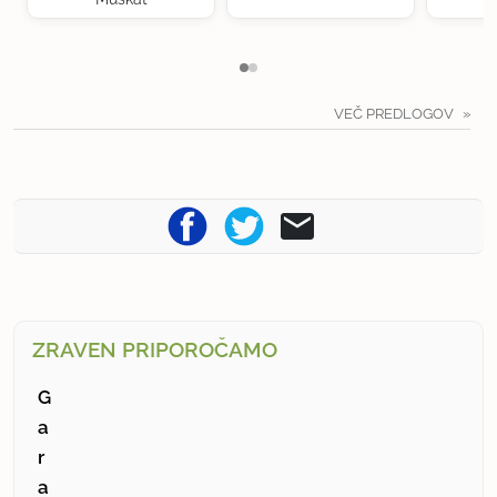
VEČ PREDLOGOV
ZRAVEN PRIPOROČAMO
G
a
r
a