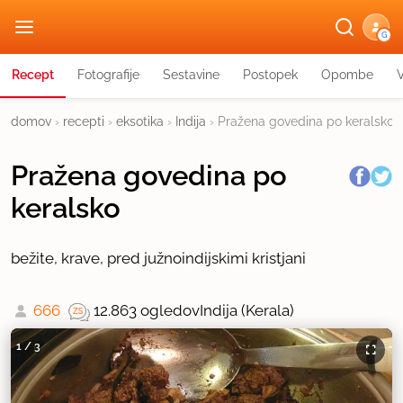
G
Recept
Fotografije
Sestavine
Postopek
Opombe
domov
›
recepti
›
eksotika
›
Indija
›
Pražena govedina po keralsko
Pražena govedina po
keralsko
bežite, krave, pred južnoindijskimi kristjani
666
12.863 ogledov
Indija (Kerala)
1
/
3