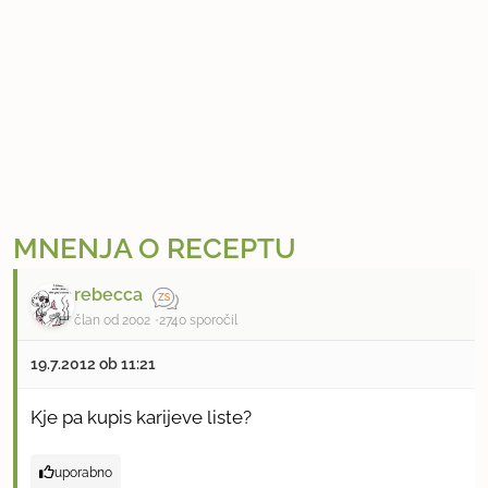
i
MNENJA O RECEPTU
rebecca
član od 2002
2740 sporočil
19.7.2012 ob 11:21
Kje pa kupis karijeve liste?
uporabno