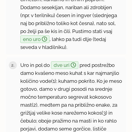
Dodamo sesekljan, nariban ali zdrobljen
(npr. v terilniku) česen in ingver (slednjega
naj bo približno toliko kot česna), nato sol,
po želji pa še kis in čili. Pustimo stati vsaj
eno uro
, lahko pa tudi dlje (tedaj
seveda v hladilniku).
Uro in pol do
dve uri
pred postrežbo
damo kvašeno meso kuhat s kar najmanjšo
količino vode(1); kuhamo pokrito. Ko je meso
gotovo, damo v drugi posodi na srednje
močno temperaturo segrevat kokosovo
mast(2), medtem pa na približno enake, za
grižljaj velike kose narežemo kokos(3) in
čebulo; oboje pražimo na masti in ko rahlo
porjavi, dodamo seme gorčice, lističe