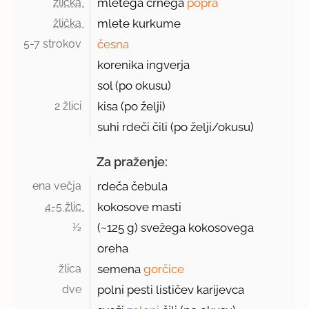
žlička 
mletega črnega
popra
žlička 
mlete kurkume
5-7 strokov 
česna
korenika ingverja
sol (po okusu)
2 žlici 
kisa (po želji)
suhi rdeči čili (po želji/okusu)
Za praženje:
ena večja 
rdeča čebula
4-5 žlic 
kokosove masti
½ 
(~
125 g
) svežega kokosovega
oreha
žlica 
semena
gorčice
dve 
polni pesti lističev karijevca