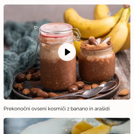
Prekonočni ovseni kosmiči z banano in arašidi