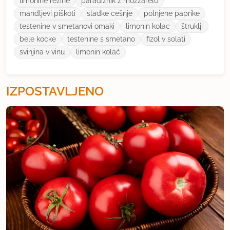
limonine rezine
paradiznik z mozzarelo
mandljevi piškoti
sladke cešnje
polnjene paprike
testenine v smetanovi omaki
limonin kolac
štruklji
bele kocke
testenine s smetano
fizol v solati
svinjina v vinu
limonin kolać
IZPOSTAVLJENO