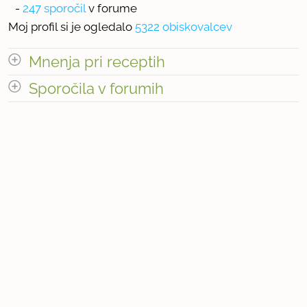
-
247 sporočil
v forume
Moj profil si je ogledalo
5322 obiskovalcev
Mnenja pri receptih
odpri vse
Sporočila v forumih
odpri vse
« prejšnja
1
2
naslednja Â»
« prejšnja
1
25
naslednja Â»
Število mnenj pri receptih: 11
Število sporočil v forumih: 247