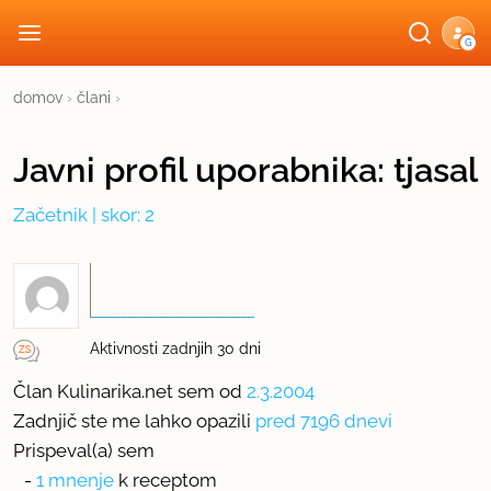
G
domov
›
člani
›
Javni profil
uporabnika:
tjasal
Začetnik
| skor: 2
Aktivnosti zadnjih 30 dni
Član Kulinarika.net sem od
2.3.2004
Zadnjič ste me lahko opazili
pred 7196 dnevi
Prispeval(a) sem
-
1 mnenje
k receptom