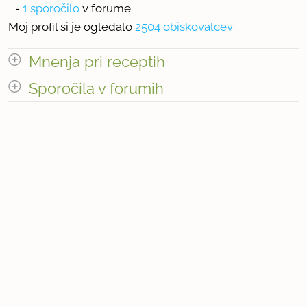
-
1 sporočilo
v forume
Moj profil si je ogledalo
2504 obiskovalcev
Mnenja pri receptih
odpri vse
Sporočila v forumih
Število mnenj pri receptih: 1
odpri vse
Število sporočil v forumih: 1