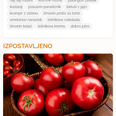
naj naj muffini
kremne rezine
pudingov zavitek
kostanji
posusen paradiznik
beluši z jajci
krompir z zeleno
limonin preliv za torte
smetanov narastek
lešnikova cokolada
limonin kolać
lešnikova krema
dobro jutro
IZPOSTAVLJENO