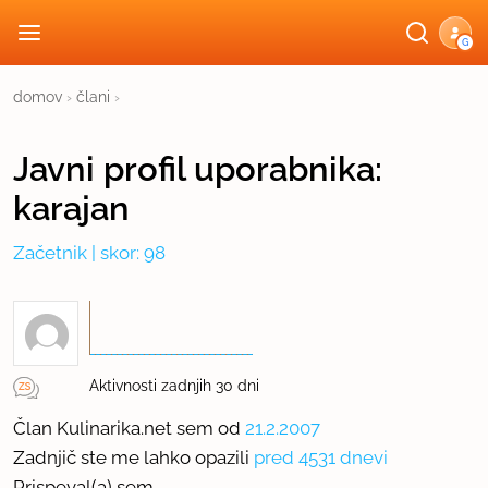
G
domov
›
člani
›
Javni profil
uporabnika:
karajan
Začetnik
| skor: 98
Aktivnosti zadnjih 30 dni
Član Kulinarika.net sem od
21.2.2007
Zadnjič ste me lahko opazili
pred 4531 dnevi
Prispeval(a) sem