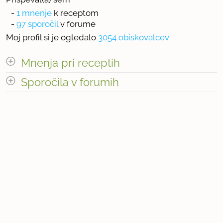
-
1 mnenje
k receptom
-
97 sporočil
v forume
Moj profil si je ogledalo
3054 obiskovalcev
Mnenja pri receptih
odpri vse
Sporočila v forumih
Število mnenj pri receptih: 1
odpri vse
« prejšnja
1
10
naslednja Â»
Število sporočil v forumih: 97