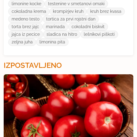
limonine kocke
testenine v smetanovi omaki
cokoladna krema
krompirjev kruh
kruh brez kvasa
medeno testo
tortica za prvi rojstni dan
torta brez jajc
marinada
cokoladni biskvit
jajca iz pecice
sladica na hitro
lešnikovi piškoti
zeljna juha
limonina pita
IZPOSTAVLJENO