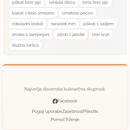
piškoti brez jajc
svinjska ribica
torta brez jajc
biskvit s kislo smetano
cimetovo pecivo
cokoladni biskvit
narastek mm
piškoti s sadjem
omaka s sampinjoni
zdrob z jabolki
rzen kruh
skutina tortica
Največja slovenska kulinarična skupnost.
Facebook
Pogoji uporabe
Zasebnost
Piškotki
Pomoč
Trženje