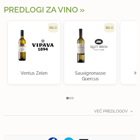
PREDLOGI ZA VINO
BELO
BELO
Ventus Zelen
Sauvignonasse
Kr
Quercus
VEČ PREDLOGOV