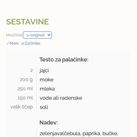
SESTAVINE
Množilnik:
📏
Mere
·
🌿
Začimbe
Testo za palačinke:
2 
jajci
200 g 
moke
250 ml 
mleka
150 ml 
vode ali radenske
velik ščep 
soli
Nadev:
zelenjava(čebula, paprika, bučke,