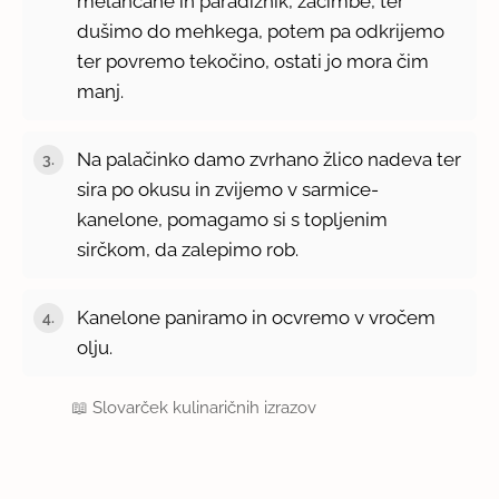
melancane in paradižnik, začimbe, ter
dušimo do mehkega, potem pa odkrijemo
ter povremo tekočino, ostati jo mora čim
manj.
Na palačinko damo zvrhano žlico nadeva ter
sira po okusu in zvijemo v sarmice-
kanelone, pomagamo si s topljenim
sirčkom, da zalepimo rob.
Kanelone paniramo in ocvremo v vročem
olju.
📖
Slovarček kulinaričnih izrazov