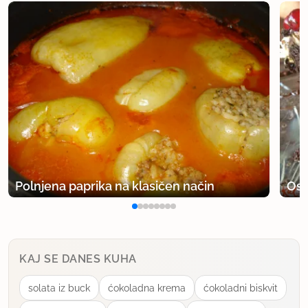
Polnjena paprika na klasičen način
Osv
KAJ SE DANES KUHA
solata iz buck
ćokoladna krema
ćokoladni biskvit