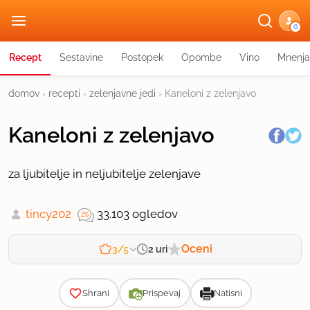
G
Recept
Sestavine
Postopek
Opombe
Vino
Mnenja
domov
›
recepti
›
zelenjavne jedi
›
Kaneloni z zelenjavo
Kaneloni z zelenjavo
za ljubitelje in neljubitelje zelenjave
tincy202
33.103 ogledov
Oceni
2 uri
3/5
Zahtevnost
Shrani
Prispevaj
Natisni