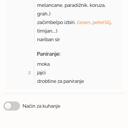
melancane, paradižnik, koruza,
grah..)
začimbe(po izbiri,
česen
,
peteršilj
,
timijan,...)
nariban sir
Paniranje:
moka
2 
jajci
drobtine za paniranje
Način za kuhanje