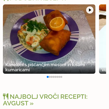
Kaneloni s piščančjim mesom in kislimi
kumaricami
Veg
NAJBOLJ VROČI RECEPTI:
AVGUST