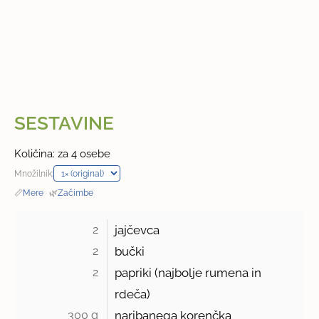
SESTAVINE
Količina: za 4 osebe
Množilnik:
📏
Mere
·
🌿
Začimbe
2 
jajčevca
2 
bučki
2 
papriki (najbolje rumena in
rdeča)
300 g 
naribanega korenčka