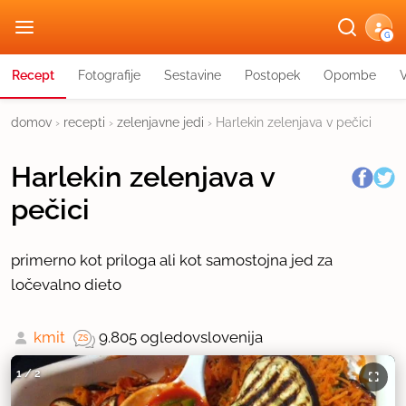
G
Recept
Fotografije
Sestavine
Postopek
Opombe
domov
›
recepti
›
zelenjavne jedi
›
Harlekin zelenjava v pečici
Harlekin zelenjava v
pečici
primerno kot priloga ali kot samostojna jed za
ločevalno dieto
kmit
9.805 ogledov
slovenija
1
/
2