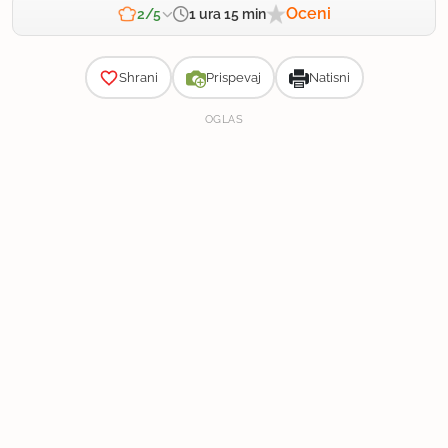
Oceni
1 ura 15 min
2/5
Zahtevnost
Shrani
Prispevaj
Natisni
OGLAS