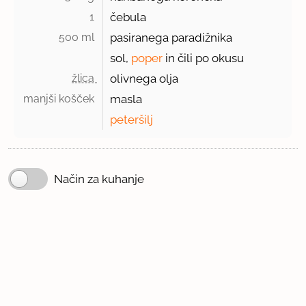
1 
čebula
500 ml 
pasiranega paradižnika
sol,
poper
in čili po okusu
žlica 
olivnega olja
manjši košček 
masla
peteršilj
Način za kuhanje