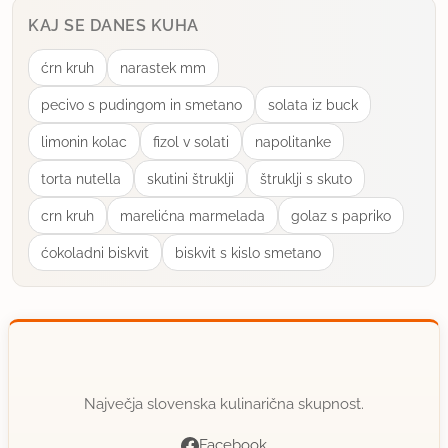
KAJ SE DANES KUHA
ćrn kruh
narastek mm
pecivo s pudingom in smetano
solata iz buck
limonin kolac
fizol v solati
napolitanke
torta nutella
skutini štruklji
štruklji s skuto
crn kruh
marelićna marmelada
golaz s papriko
ćokoladni biskvit
biskvit s kislo smetano
Največja slovenska kulinarična skupnost.
Facebook