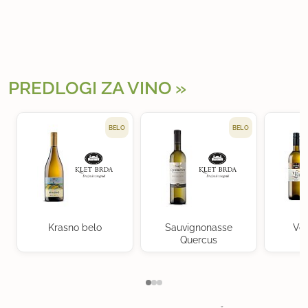
PREDLOGI ZA VINO
BELO
BELO
Krasno belo
Sauvignonasse
Ven
Quercus