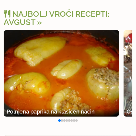
NAJBOLJ VROČI RECEPTI:
AVGUST
Polnjena paprika na klasičen način
Osv