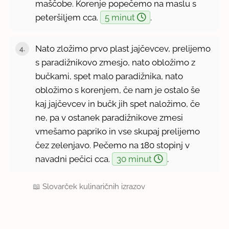
maščobe. Korenje popečemo na maslu s
peteršiljem cca.
5 minut
.
Nato zložimo prvo plast jajčevcev, prelijemo
s paradižnikovo zmesjo, nato obložimo z
bučkami, spet malo paradižnika, nato
obložimo s korenjem, če nam je ostalo še
kaj jajčevcev in bučk jih spet naložimo, če
ne, pa v ostanek paradižnikove zmesi
vmešamo papriko in vse skupaj prelijemo
čez zelenjavo. Pečemo na 180 stopinj v
navadni pečici cca.
30 minut
.
📖
Slovarček kulinaričnih izrazov