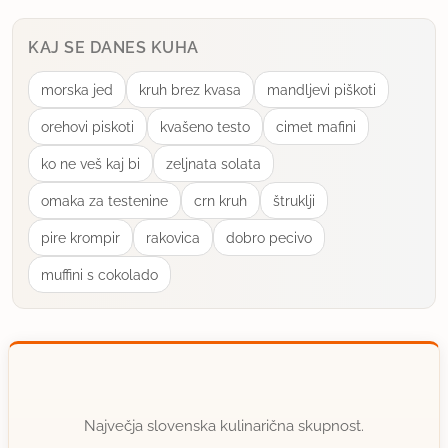
KAJ SE DANES KUHA
morska jed
kruh brez kvasa
mandljevi piškoti
orehovi piskoti
kvašeno testo
cimet mafini
ko ne veš kaj bi
zeljnata solata
omaka za testenine
crn kruh
štruklji
pire krompir
rakovica
dobro pecivo
muffini s cokolado
Največja slovenska kulinarična skupnost.