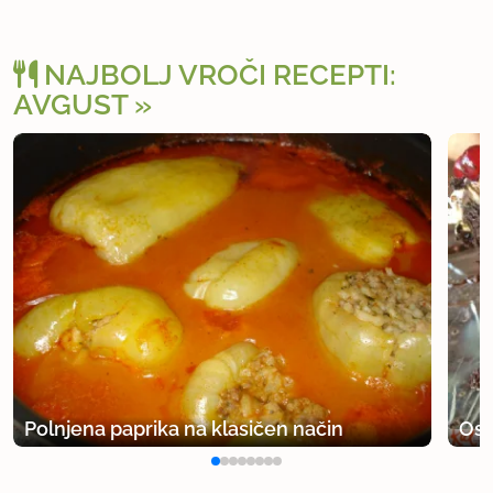
NAJBOLJ VROČI RECEPTI:
AVGUST
Polnjena paprika na klasičen način
Osv