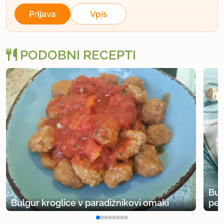
Prijava
Vpis
PODOBNI RECEPTI
Bul
Bulgur kroglice v paradižnikovi omaki
peč