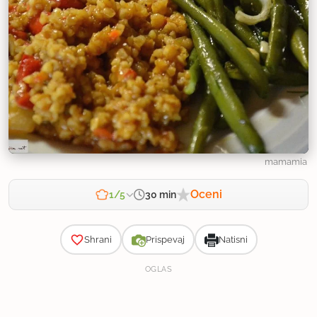
mamamia
Oceni
30 min
1/5
Zahtevnost
Shrani
Prispevaj
Natisni
OGLAS