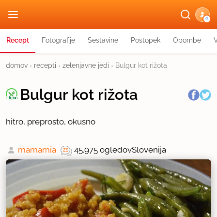
G
Recept
Fotografije
Sestavine
Postopek
Opombe
domov
›
recepti
›
zelenjavne jedi
›
Bulgur kot rižota
Bulgur kot rižota
hitro, preprosto, okusno
mamamia
45.975 ogledov
Slovenija