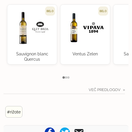
BELO
BELO
Sauvignon blanc
Ventus Zelen
Sau
Quercus
VEČ PREDLOGOV
#rižote