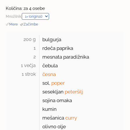
Količina: za 4 osebe
Množilnik:
📏
Mere
·
🌿
Začimbe
200 g 
bulgurja
1 
rdeča paprika
2 
mesnata paradižnika
1 večja 
čebula
1 strok 
česna
sol,
poper
sesekljan
peteršilj
sojina omaka
kumin
mešanica
curry
olivno olje