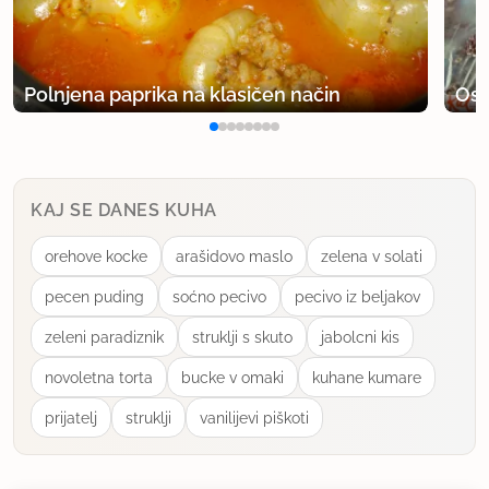
Polnjena paprika na klasičen način
Osv
KAJ SE DANES KUHA
orehove kocke
arašidovo maslo
zelena v solati
pecen puding
soćno pecivo
pecivo iz beljakov
zeleni paradiznik
struklji s skuto
jabolcni kis
novoletna torta
bucke v omaki
kuhane kumare
prijatelj
struklji
vanilijevi piškoti