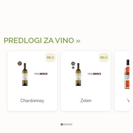
PREDLOGI ZA VINO
BELO
BELO
Chardonnay
Zelen
Ve