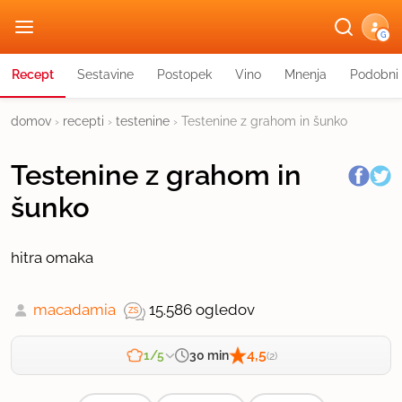
G
Recept
Sestavine
Postopek
Vino
Mnenja
Podobni 
domov
›
recepti
›
testenine
›
Testenine z grahom in šunko
Testenine z grahom in
šunko
hitra omaka
macadamia
15.586 ogledov
4,5
30 min
1/5
(2)
Zahtevnost