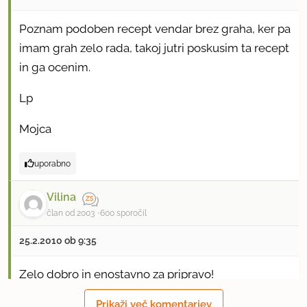
Poznam podoben recept vendar brez graha, ker pa
imam grah zelo rada, takoj jutri poskusim ta recept
in ga ocenim.
Lp
Mojca
uporabno
Vilina
član od 2003
600 sporočil
25.2.2010 ob 9:35
Zelo dobro in enostavno za pripravo!
Prikaži več komentarjev