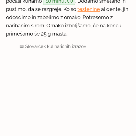
počasi kuhamo
10 minut
. Dodamo smetano in
pustimo, da se razgreje. Ko so
testenine
al dente, jih
odcedimo in zabelimo z omako. Potresemo z
naribanim sirom. Omako izboljšamo, če na koncu
primešamo še 25 g masla.
📖
Slovarček kulinaričnih izrazov