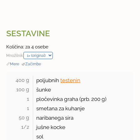
SESTAVINE
Količina: za 4 osebe
Množilnik:
📏
Mere
·
🌿
Začimbe
400 g 
poljubnih
testenin
100 g 
šunke
1 
pločevinka graha (prb.
200 g
)
1 
smetana za kuhanje
50 g 
naribanega sira
1/2 
jušne kocke
sol