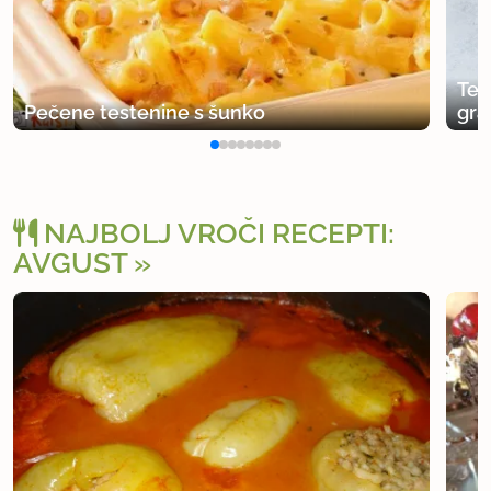
Tes
Pečene testenine s šunko
gra
NAJBOLJ VROČI RECEPTI:
AVGUST