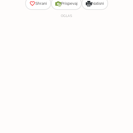
Shrani
Prispevaj
Natisni
OGLAS