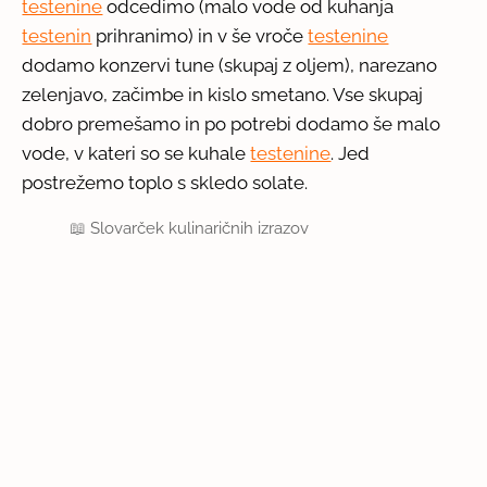
testenine
odcedimo (malo vode od kuhanja
testenin
prihranimo) in v še vroče
testenine
dodamo konzervi tune (skupaj z oljem), narezano
zelenjavo, začimbe in kislo smetano. Vse skupaj
dobro premešamo in po potrebi dodamo še malo
vode, v kateri so se kuhale
testenine
. Jed
postrežemo toplo s skledo solate.
📖
Slovarček kulinaričnih izrazov