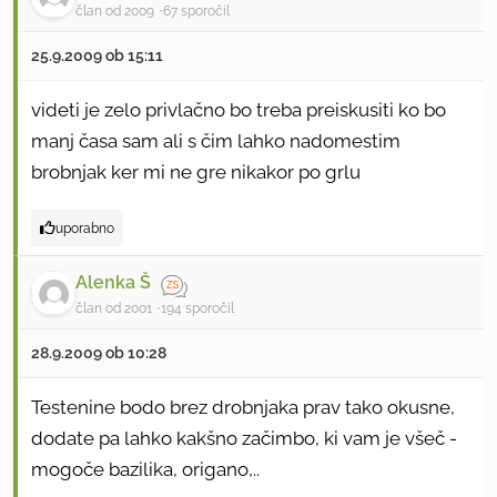
član od 2009
67 sporočil
25.9.2009 ob 15:11
videti je zelo privlačno bo treba preiskusiti ko bo
manj časa sam ali s čim lahko nadomestim
brobnjak ker mi ne gre nikakor po grlu
uporabno
Alenka Š
član od 2001
194 sporočil
28.9.2009 ob 10:28
Testenine bodo brez drobnjaka prav tako okusne,
dodate pa lahko kakšno začimbo, ki vam je všeč -
mogoče bazilika, origano,..