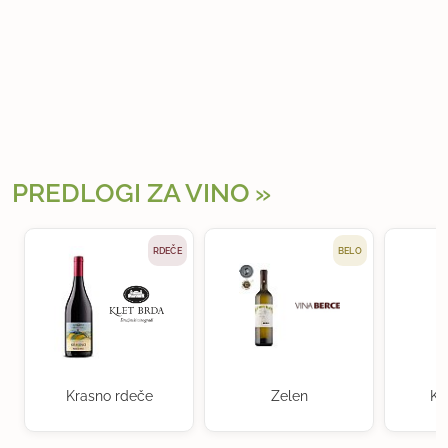
PREDLOGI ZA VINO
RDEČE
BELO
Krasno rdeče
Zelen
Kr