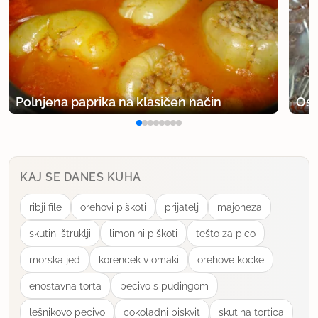
Polnjena paprika na klasičen način
Osv
KAJ SE DANES KUHA
ribji file
orehovi piškoti
prijatelj
majoneza
skutini štruklji
limonini piškoti
tešto za pico
morska jed
korencek v omaki
orehove kocke
enostavna torta
pecivo s pudingom
lešnikovo pecivo
cokoladni biskvit
skutina tortica