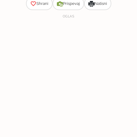
Shrani
Prispevaj
Natisni
OGLAS