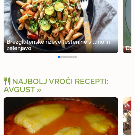
Brezglutenske riževe testenine s tuno in
zelenjavo
Dom
NAJBOLJ VROČI RECEPTI:
AVGUST