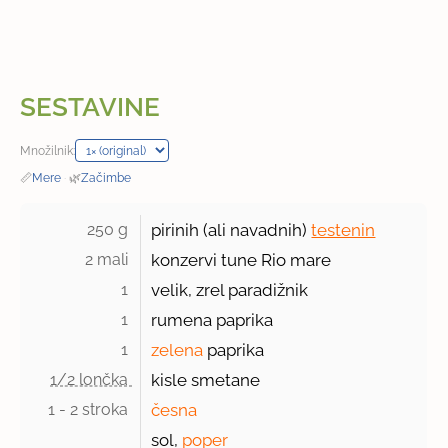
SESTAVINE
Množilnik:
📏
Mere
·
🌿
Začimbe
250 g 
pirinih (ali navadnih)
testenin
2 mali 
konzervi tune Rio mare
1 
velik, zrel paradižnik
1 
rumena paprika
1 
zelena
paprika
1/2 lončka 
kisle smetane
1 - 2 stroka 
česna
sol,
poper