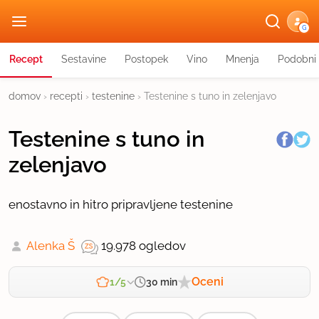
G
Recept
Sestavine
Postopek
Vino
Mnenja
Podobni 
domov
›
recepti
›
testenine
›
Testenine s tuno in zelenjavo
Testenine s tuno in
zelenjavo
enostavno in hitro pripravljene testenine
Alenka Š
19.978 ogledov
Oceni
30 min
1/5
Zahtevnost