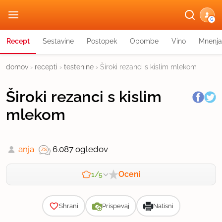
G
Recept
Sestavine
Postopek
Opombe
Vino
Mnenja
domov
›
recepti
›
testenine
›
Široki rezanci s kislim mlekom
Široki rezanci s kislim
mlekom
anja
6.087 ogledov
Oceni
1/5
Zahtevnost
Shrani
Prispevaj
Natisni