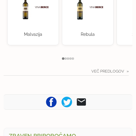
Malvazija
Rebula
S
VEČ PREDLOGOV
ZRAVEN PRIPOROČAMO