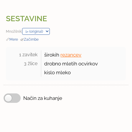
SESTAVINE
Množilnik:
📏
Mere
·
🌿
Začimbe
1 zavitek 
širokih
rezancev
3 žlice 
drobno mletih ocvirkov
kislo mleko
Način za kuhanje