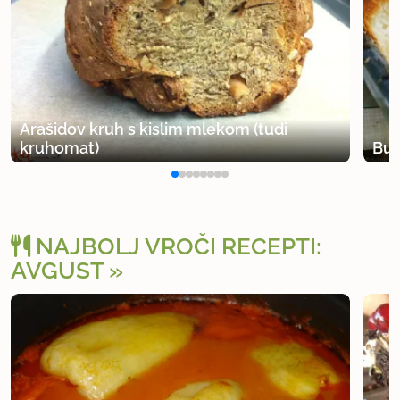
Arašidov kruh s kislim mlekom (tudi
kruhomat)
Buh
NAJBOLJ VROČI RECEPTI:
AVGUST