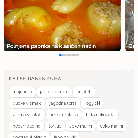
Polnjena paprika na klasičen način
Osv
KAJ SE DANES KUHA
majoneza
jajca iz pecice
prijatelj
bucke v omaki
jagodna torta
rogljićki
zelena v solati
bela ćokolada
bela cokolada
pecen puding
tortilje
ćoko mafini
coko mafini
cokoladni biskvit
jabolcni kis