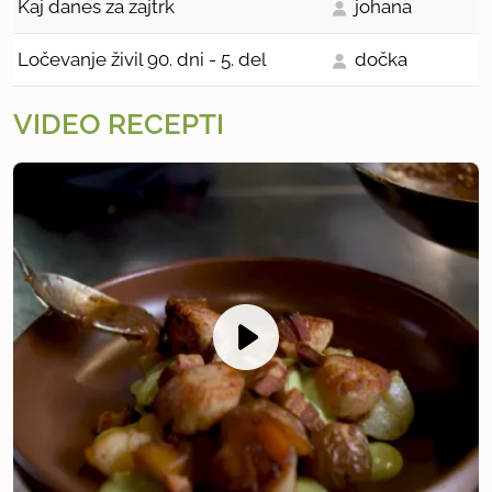
Kaj danes za zajtrk
johana
Ločevanje živil 90. dni - 5. del
dočka
VIDEO RECEPTI