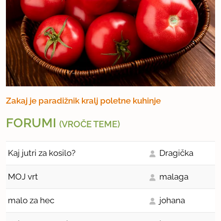
Zakaj je paradižnik kralj poletne kuhinje
FORUMI
(VROČE TEME)
Kaj jutri za kosilo?
Dragička
MOJ vrt
malaga
malo za hec
johana