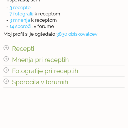
-
3 recepte
-
7 fotografij
k receptom
-
3 mnenja
k receptom
-
14 sporočil
v forume
Moj profil si je ogledalo
3830 obiskovalcev
Recepti
Mnenja pri receptih
Število receptov: 3
odpri vse
Fotografije pri receptih
Število mnenj pri receptih: 3
Sporočila v forumih
odpri vse
« prejšnja
1
2
naslednja Â»
« prejšnja
1
2
naslednja Â»
Število fotografij pri receptih: 7
Število sporočil v forumih: 14