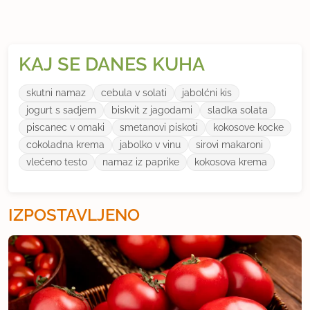
KAJ SE DANES KUHA
skutni namaz
cebula v solati
jabolćni kis
jogurt s sadjem
biskvit z jagodami
sladka solata
piscanec v omaki
smetanovi piskoti
kokosove kocke
cokoladna krema
jabolko v vinu
sirovi makaroni
vlećeno testo
namaz iz paprike
kokosova krema
IZPOSTAVLJENO