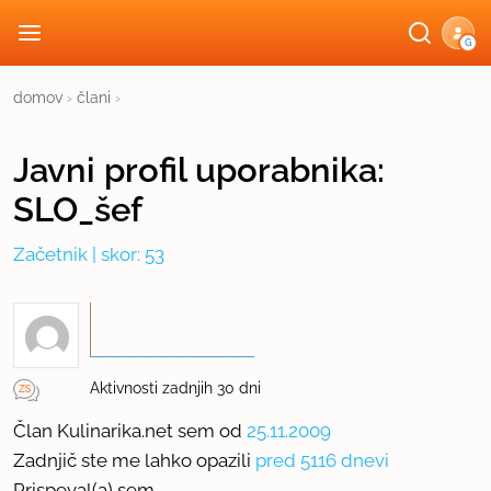
G
domov
›
člani
›
Javni profil
uporabnika:
SLO_šef
Začetnik
| skor: 53
Aktivnosti zadnjih 30 dni
Član Kulinarika.net sem od
25.11.2009
Zadnjič ste me lahko opazili
pred 5116 dnevi
Prispeval(a) sem