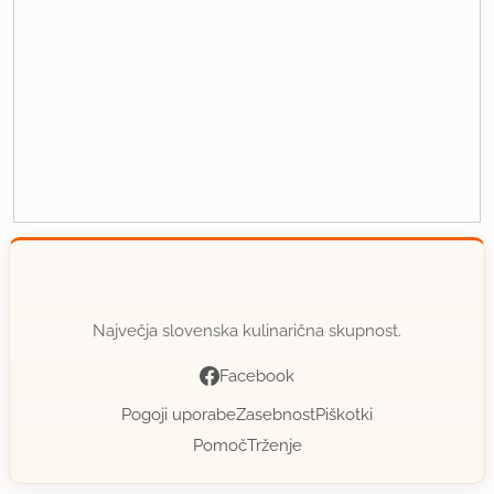
Največja slovenska kulinarična skupnost.
Facebook
Pogoji uporabe
Zasebnost
Piškotki
Pomoč
Trženje