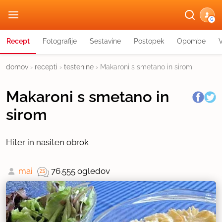
G
Recept
Fotografije
Sestavine
Postopek
Opombe
domov
›
recepti
›
testenine
›
Makaroni s smetano in sirom
Makaroni s smetano in
sirom
Hiter in nasiten obrok
mai
76.555 ogledov