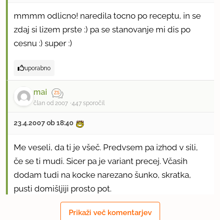
mmmm odlicno! naredila tocno po receptu, in se
zdaj si lizem prste :) pa se stanovanje mi dis po
cesnu :) super :)
uporabno
mai
član od 2007
447 sporočil
23.4.2007 ob 18:40
Me veseli, da ti je všeč. Predvsem pa izhod v sili,
če se ti mudi. Sicer pa je variant precej. Včasih
dodam tudi na kocke narezano šunko, skratka,
pusti domišljiji prosto pot.
Prikaži več komentarjev
uporabno