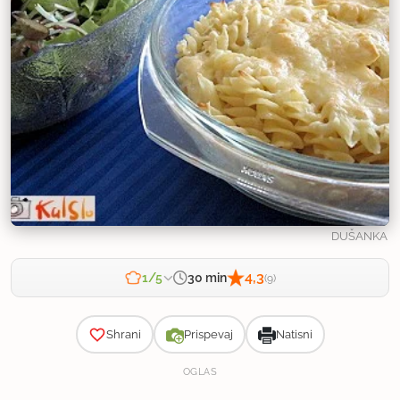
DUŠANKA
4,3
30 min
1/5
(9)
Zahtevnost
Shrani
Prispevaj
Natisni
OGLAS