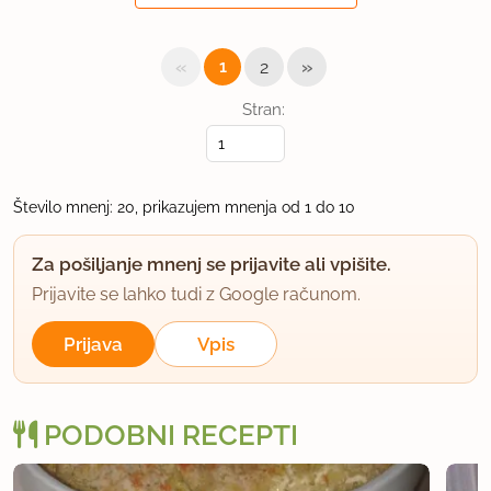
DUŠANKA
«
»
član od 2005
2039 sporočil
1
2
6.5.2007 ob 16:40
Stran:
Zelo dobro!
Število mnenj: 20, prikazujem mnenja od 1 do 10
uporabno
Za pošiljanje mnenj se prijavite ali vpišite.
IrenaR
Prijavite se lahko tudi z Google računom.
član od 2007
2 sporočil
28.7.2007 ob 11:31
Prijava
Vpis
dobro
PODOBNI RECEPTI
uporabno