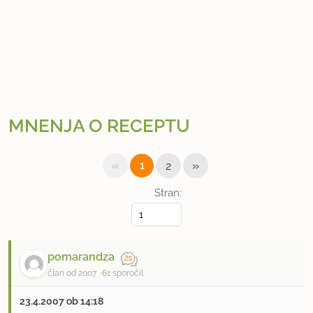
MNENJA O RECEPTU
«
»
1
2
Stran:
pomarandza
član od 2007
61 sporočil
23.4.2007 ob 14:18