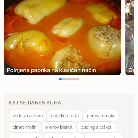
iztok111
član od 2007
14 sporočil
31.8.2007 ob 11:35
jano meni tud ne
uporabno
Polnjena paprika na klasičen način
Osv
teta torta
član od 2005
1268 sporočil
31.8.2007 ob 11:59
KAJ SE DANES KUHA
Mogoče pa Irena živi v Nemčiji ali Avstriji, kjer je 1
voda z okusom
nutellina torta
porova omaka
najvišja ocena ?!?
cimet mafini
orehov biskvit
puding s piškoti
uporabno