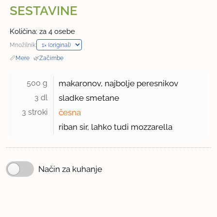
SESTAVINE
Količina: za 4 osebe
Množilnik:
📏
Mere
·
🌿
Začimbe
500 g 
makaronov, najbolje peresnikov
3 dl 
sladke smetane
3 stroki 
česna
riban sir, lahko tudi mozzarella
Način za kuhanje