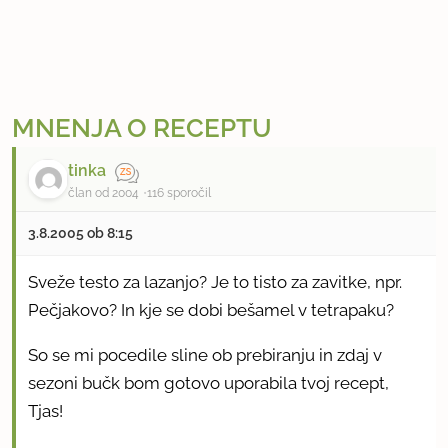
MNENJA O RECEPTU
tinka
član od 2004
116 sporočil
3.8.2005 ob 8:15
Sveže testo za lazanjo? Je to tisto za zavitke, npr.
Pečjakovo? In kje se dobi bešamel v tetrapaku?
So se mi pocedile sline ob prebiranju in zdaj v
sezoni bučk bom gotovo uporabila tvoj recept,
Tjas!