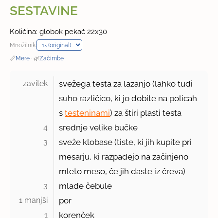
SESTAVINE
Količina: globok pekač 22x30
Množilnik:
📏
Mere
·
🌿
Začimbe
zavitek 
svežega testa za lazanjo (lahko tudi
suho različico, ki jo dobite na policah
s
testeninami
) za štiri plasti testa
4 
srednje velike bučke
3 
sveže klobase (tiste, ki jih kupite pri
mesarju, ki razpadejo na začinjeno
mleto meso, če jih daste iz čreva)
3 
mlade čebule
1 manjši 
por
1 
korenček