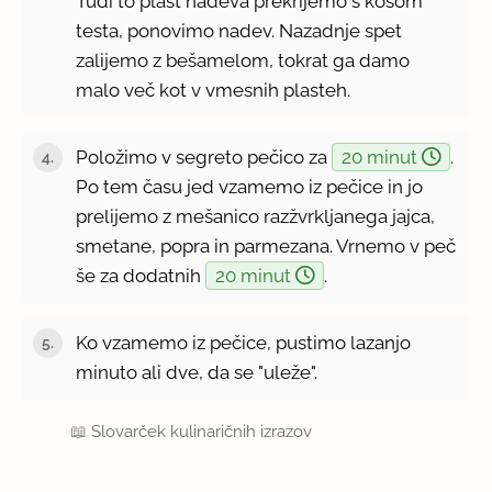
Tudi to plast nadeva prekrijemo s kosom
testa, ponovimo nadev. Nazadnje spet
zalijemo z bešamelom, tokrat ga damo
malo več kot v vmesnih plasteh.
Položimo v segreto pečico za
20 minut
.
Po tem času jed vzamemo iz pečice in jo
prelijemo z mešanico razžvrkljanega jajca,
smetane, popra in parmezana. Vrnemo v peč
še za dodatnih
20 minut
.
Ko vzamemo iz pečice, pustimo lazanjo
minuto ali dve, da se "uleže".
📖
Slovarček kulinaričnih izrazov