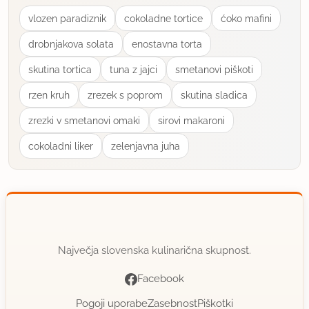
uporabno
vlozen paradiznik
cokoladne tortice
ćoko mafini
drobnjakova solata
enostavna torta
Julya
član od 2004
3277 sporočil
skutina tortica
tuna z jajci
smetanovi piškoti
15.2.2006 ob 11:36
rzen kruh
zrezek s poprom
skutina sladica
zrezki v smetanovi omaki
sirovi makaroni
Naredila testo iz pirine moke. Pride tak zelo
zanimiv okus. Uporabila pa sem mleto goveje
cokoladni liker
zelenjavna juha
meso. Odličen recept, tjas.
)
uporabno
tjas
član od 2003
2436 sporočil
Največja slovenska kulinarična skupnost.
15.2.2006 ob 14:16
Facebook
Pogoji uporabe
Zasebnost
Piškotki
Hvala Julija