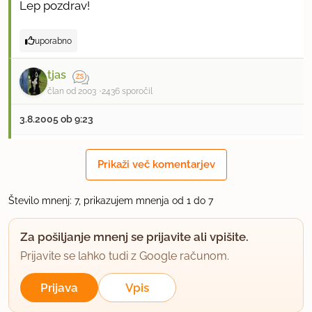
Lep pozdrav!
uporabno
tjas
član od 2003
2436 sporočil
3.8.2005 ob 9:23
Ne, ne, dobi se sveže testenine, kar v kvadratih,
Prikaži več komentarjev
nerazrezane. Priznam, ad bolj težko, jaz jih
največkrat kupujem v Italiji, ampak tudi pri nas v
Število mnenj: 7, prikazujem mnenja od 1 do 7
hladilniku med ostalimi že pripravljenimi testi sem
ga dobila.
Za pošiljanje mnenj se prijavite ali vpišite.
Prijavite se lahko tudi z Google računom.
Bešamel v tetrapaku pa dobiš v večini marketov in
supermarketov, v hladilniku med smetanami in
Prijava
Vpis
omakami. V mercatorjih in sparih imajo enega od