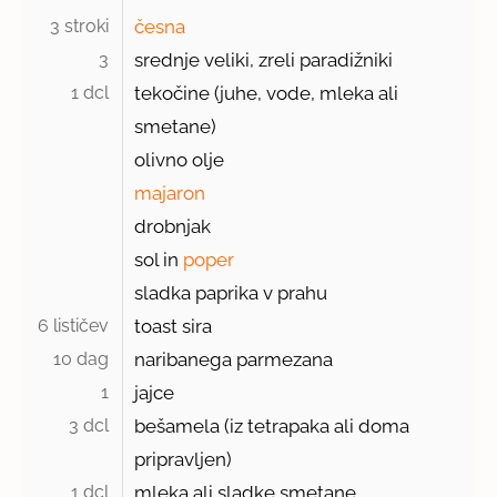
3 stroki 
česna
3 
srednje veliki, zreli paradižniki
1 dcl 
tekočine (juhe, vode, mleka ali
smetane)
olivno olje
majaron
drobnjak
sol in
poper
sladka paprika v prahu
6 lističev 
toast sira
10 dag 
naribanega parmezana
1 
jajce
3 dcl 
bešamela (iz tetrapaka ali doma
pripravljen)
1 dcl 
mleka ali sladke smetane