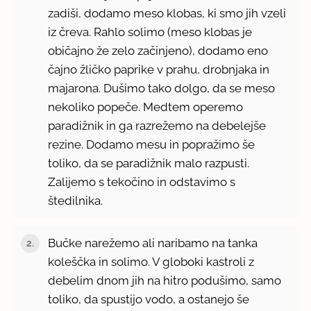
zadiši, dodamo meso klobas, ki smo jih vzeli
iz čreva. Rahlo solimo (meso klobas je
običajno že zelo začinjeno), dodamo eno
čajno žličko paprike v prahu, drobnjaka in
majarona. Dušimo tako dolgo, da se meso
nekoliko popeče. Medtem operemo
paradižnik in ga razrežemo na debelejše
rezine. Dodamo mesu in popražimo še
toliko, da se paradižnik malo razpusti.
Zalijemo s tekočino in odstavimo s
štedilnika.
Bučke narežemo ali naribamo na tanka
koleščka in solimo. V globoki kastroli z
debelim dnom jih na hitro podušimo, samo
toliko, da spustijo vodo, a ostanejo še