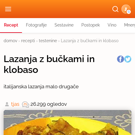
G
Recept
Fotografije
Sestavine
Postopek
Vino
Mnen
domov
›
recepti
›
testenine
›
Lazanja z bučkami in klobaso
Lazanja z bučkami in
klobaso
italijanska lazanja malo drugače
tjas
26.299 ogledov