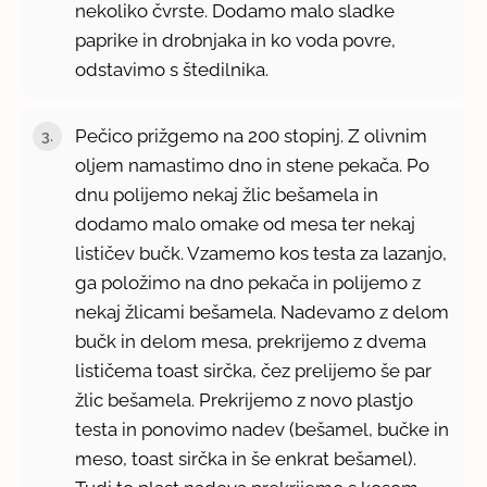
nekoliko čvrste. Dodamo malo sladke
paprike in drobnjaka in ko voda povre,
odstavimo s štedilnika.
Pečico prižgemo na 200 stopinj. Z olivnim
oljem namastimo dno in stene pekača. Po
dnu polijemo nekaj žlic bešamela in
dodamo malo omake od mesa ter nekaj
lističev bučk. Vzamemo kos testa za lazanjo,
ga položimo na dno pekača in polijemo z
nekaj žlicami bešamela. Nadevamo z delom
bučk in delom mesa, prekrijemo z dvema
lističema toast sirčka, čez prelijemo še par
žlic bešamela. Prekrijemo z novo plastjo
testa in ponovimo nadev (bešamel, bučke in
meso, toast sirčka in še enkrat bešamel).