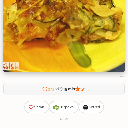
tjas
5
45 min
3/5
(1)
Zahtevnost
Shrani
Prispevaj
Natisni
OGLAS