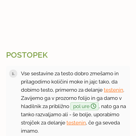
POSTOPEK
Vse sestavine za testo dobro zmešamo in
prilagodimo količini moke in jajc tako, da
dobimo testo, primerno za delanje
testenin
.
Zavijemo ga v prozorno folijo in ga damo v
hladilnik za približno
pol ure
, nato ga na
tanko razvaljamo ali - še bolje, uporabimo
strojček za delanje
testenin
, če ga seveda
imamo.