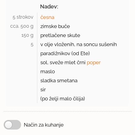
Nadev:
5 strokov 
česna
cca. 500 g 
zimske buče
150 g 
pretlačene skute
5 
v olje vloženih, na soncu sušenih
paradižnikov (od Ete)
sol, sveže mlet črni
poper
maslo
sladka smetana
sir
(po želji malo čilija)
Način za kuhanje