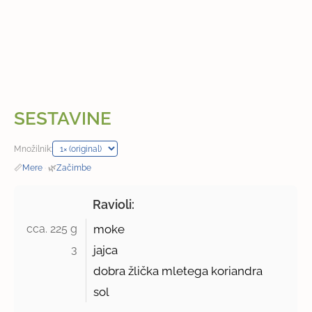
SESTAVINE
Množilnik:
📏
Mere
·
🌿
Začimbe
Ravioli:
cca. 225 g 
moke
3 
jajca
dobra žlička mletega koriandra
sol