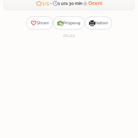
Oceni
1 ura 30 min
3/5
Zahtevnost
Shrani
Prispevaj
Natisni
OGLAS