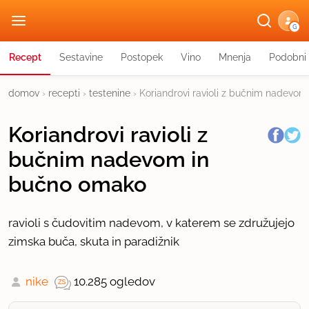
G
Recept
Sestavine
Postopek
Vino
Mnenja
Podobni 
domov
›
recepti
›
testenine
›
Koriandrovi ravioli z bučnim nadevo
Koriandrovi ravioli z
bučnim nadevom in
bučno omako
ravioli s čudovitim nadevom, v katerem se združujejo
zimska buča, skuta in paradižnik
nike
10.285 ogledov