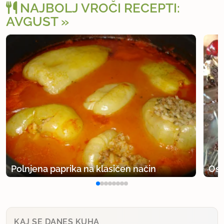
NAJBOLJ VROČI RECEPTI:
AVGUST
Polnjena paprika na klasičen način
Osv
KAJ SE DANES KUHA