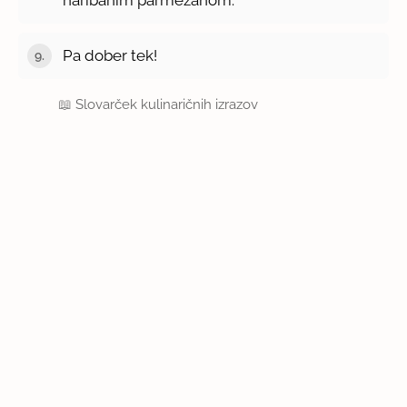
Pa dober tek!
📖
Slovarček kulinaričnih izrazov