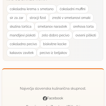
cokoladna krema s smetano
ćokoladni muffini
sir za zar
strocji fizol
zrezki v smetanovi omaki
skutina tortica
smetanov narastek
orehova torta
mandljevi piskoti
zelo dobro pecivo
ovseni piškoti
cokoladno pecivo
biskvitne kocke
kakavov zavitek
pecivo iz beljakov
Največja slovenska kulinarična skupnost.
Facebook