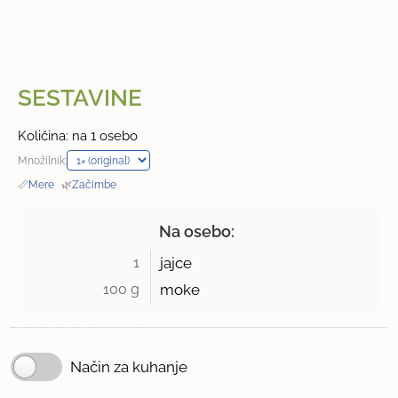
SESTAVINE
Količina: na 1 osebo
Množilnik:
📏
Mere
·
🌿
Začimbe
Na osebo:
1 
jajce
100 g 
moke
Način za kuhanje