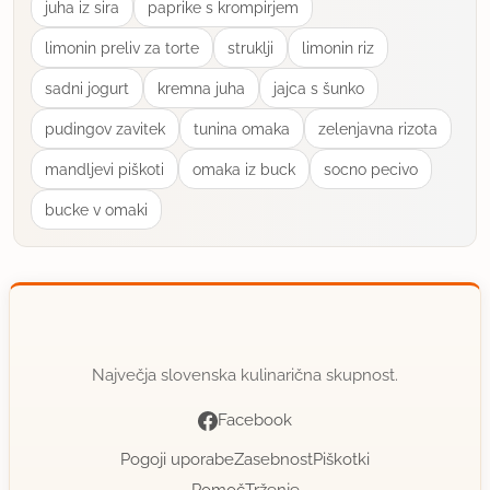
juha iz sira
paprike s krompirjem
i
n
limonin preliv za torte
struklji
limonin riz
uporabno
e
sadni jogurt
kremna juha
jajca s šunko
rimljanka
T
pudingov zavitek
tunina omaka
zelenjavna rizota
član od 2005
17907 sporočil
u
mandljevi piškoti
omaka iz buck
socno pecivo
29.1.2013 ob 21:09
n
bucke v omaki
i
očitno si kliknila na krogec ob obrazku desno
n
zgoraj ob polju, kamor si pisala. Jaz sem tudi.
a
o
uporabno
m
a
petia9
Največja slovenska kulinarična skupnost.
k
član od 2010
11 sporočil
Facebook
a
30.1.2013 ob 7:57
"
6.7.2012
2x priporočeno
Pogoji uporabe
Zasebnost
Piškotki
B
Pomoč
Trženje