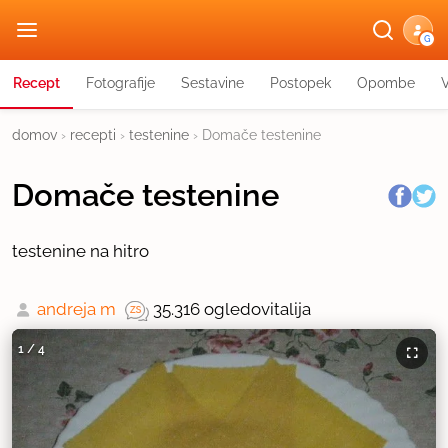
G
Recept
Fotografije
Sestavine
Postopek
Opombe
domov
›
recepti
›
testenine
›
Domače testenine
Domače testenine
testenine na hitro
andreja m
35.316 ogledov
italija
1
/
4