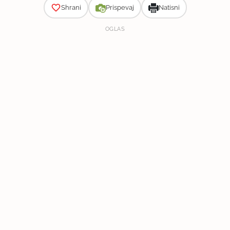
Shrani
Prispevaj
Natisni
OGLAS