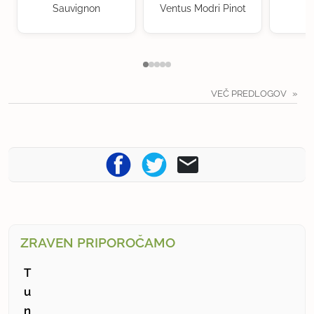
Sauvignon
Ventus Modri Pinot
VEČ PREDLOGOV
ZRAVEN PRIPOROČAMO
T
u
n