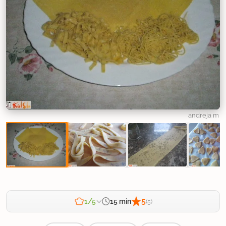
andreja m
5
15 min
1/5
(5)
Zahtevnost