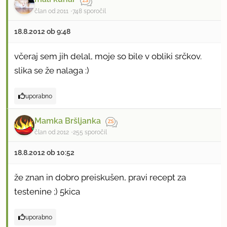
a
član od 2011
748 sporočil
n
18.8.2012 ob 9:48
o
v
včeraj sem jih delal, moje so bile v obliki srčkov.
a
slika se že nalaga :)
o
m
16.5.2020
3x priporočeno
uporabno
a
k
Mamka Bršljanka
i
član od 2012
255 sporočil
c
18.8.2012 ob 10:52
a
i
že znan in dobro preiskušen, pravi recept za
z
testenine ;) 5kica
b
u
uporabno
č