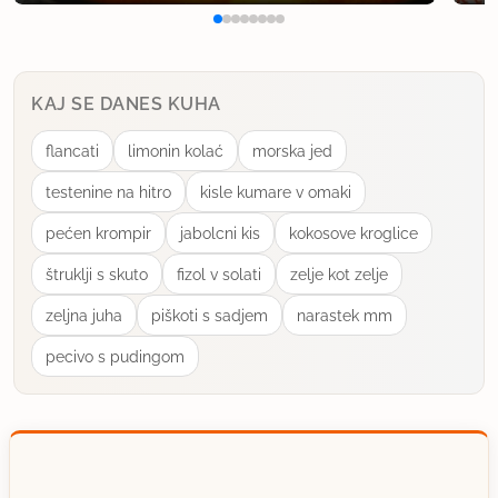
KAJ SE DANES KUHA
flancati
limonin kolać
morska jed
testenine na hitro
kisle kumare v omaki
pećen krompir
jabolcni kis
kokosove kroglice
štruklji s skuto
fizol v solati
zelje kot zelje
zeljna juha
piškoti s sadjem
narastek mm
pecivo s pudingom