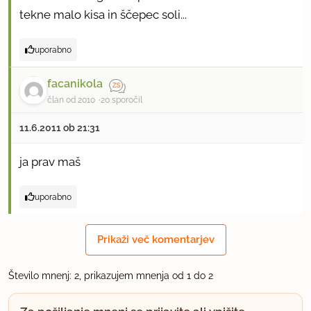
tekne malo kisa in ščepec soli...
uporabno
facanikola
član od 2010
20 sporočil
11.6.2011 ob 21:31
ja prav maš
uporabno
Prikaži več komentarjev
Število mnenj: 2, prikazujem mnenja od 1 do 2