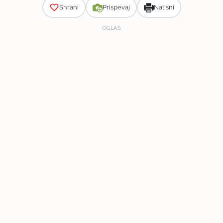
Shrani
Prispevaj
Natisni
OGLAS