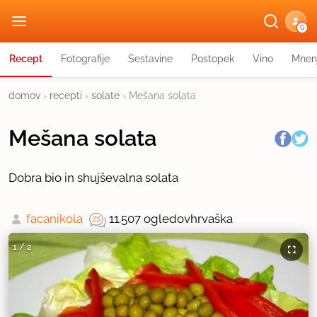
G
Recept
Fotografije
Sestavine
Postopek
Vino
Mnen
domov
›
recepti
›
solate
›
Mešana solata
Mešana solata
Dobra bio in shujševalna solata
facanikola
11.507 ogledov
hrvaška
1
/
2