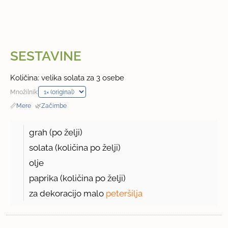
SESTAVINE
Količina: velika solata za 3 osebe
Množilnik:
📏
Mere
·
🌿
Začimbe
grah (po želji)
solata (količina po želji)
olje
paprika (količina po želji)
za dekoracijo malo
peteršilja