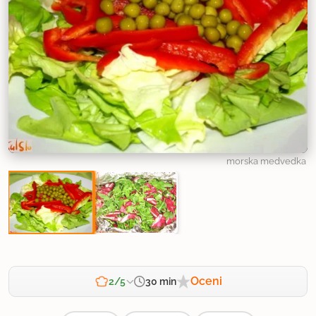
morska medvedka
Oceni
30 min
2/5
Zahtevnost