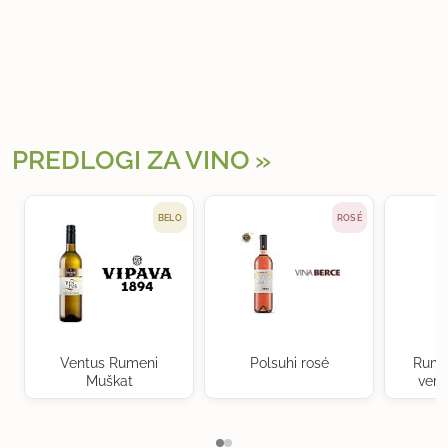
PREDLOGI ZA VINO
BELO
ROSÉ
Ventus Rumeni
Polsuhi rosé
Rume
Muškat
verd