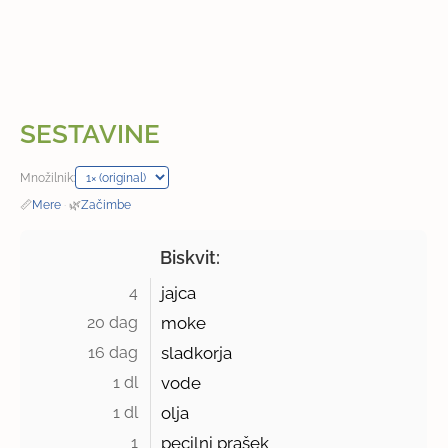
SESTAVINE
Množilnik:
📏
Mere
·
🌿
Začimbe
Biskvit:
4 
jajca
20 dag 
moke
16 dag 
sladkorja
1 dl 
vode
1 dl 
olja
1 
pecilni prašek