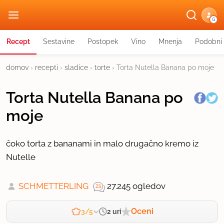
G
Recept
Sestavine
Postopek
Vino
Mnenja
Podobni 
domov
›
recepti
›
sladice
›
torte
›
Torta Nutella Banana po moje
Torta Nutella Banana po
moje
čoko torta z bananami in malo drugačno kremo iz
Nutelle
SCHMETTERLING
27.245 ogledov
Oceni
2 uri
3/5
Zahtevnost