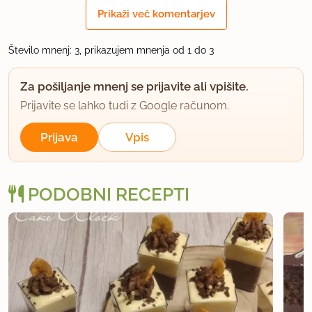
Prikaži več komentarjev
SCHMETTERLING
član od 2008
1 sporočil
Število mnenj: 3, prikazujem mnenja od 1 do 3
23.1.2011 ob 10:23
Za pošiljanje mnenj se prijavite ali vpišite.
Prijavite se lahko tudi z Google računom.
Srednja plast (ki je namenjena kremi) pride pri
meni v primerjavi z ostalima dvema precej tanjša...
Prijava
Vpis
:)
uporabno
PODOBNI RECEPTI