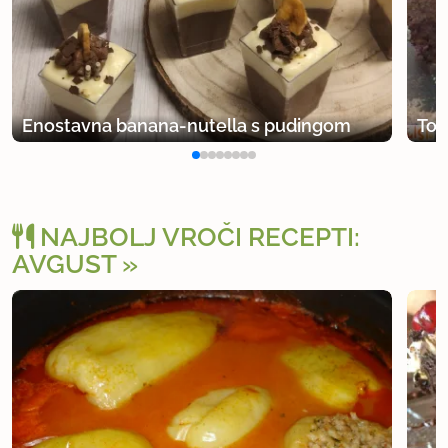
Enostavna banana-nutella s pudingom
Tor
NAJBOLJ VROČI RECEPTI:
AVGUST