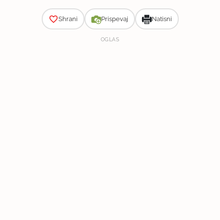
Shrani
Prispevaj
Natisni
OGLAS