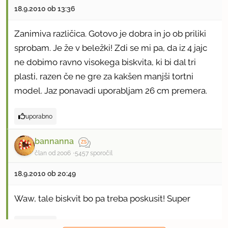
18.9.2010 ob 13:36
Zanimiva različica. Gotovo je dobra in jo ob priliki
sprobam. Je že v beležki! Zdi se mi pa, da iz 4 jajc
ne dobimo ravno visokega biskvita, ki bi dal tri
plasti, razen če ne gre za kakšen manjši tortni
model. Jaz ponavadi uporabljam 26 cm premera.
uporabno
bannanna
član od 2006
5457 sporočil
18.9.2010 ob 20:49
Waw, tale biskvit bo pa treba poskusit! Super
uporabno