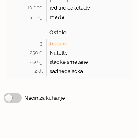
10 dag 
jedilne čokolade
5 dag 
masla
Ostalo:
3 
banane
250 g 
Nutelle
250 g 
sladke smetane
2 dl 
sadnega soka
Način za kuhanje