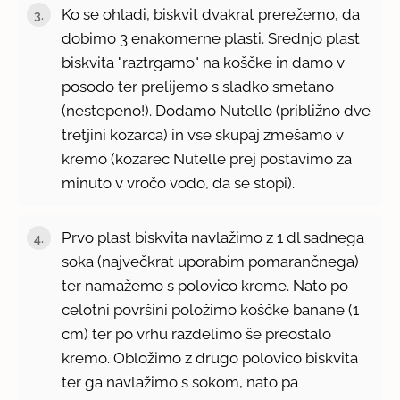
Ko se ohladi, biskvit dvakrat prerežemo, da
dobimo 3 enakomerne plasti. Srednjo plast
biskvita "raztrgamo" na koščke in damo v
posodo ter prelijemo s sladko smetano
(nestepeno!). Dodamo Nutello (približno dve
tretjini kozarca) in vse skupaj zmešamo v
kremo (kozarec Nutelle prej postavimo za
minuto v vročo vodo, da se stopi).
Prvo plast biskvita navlažimo z 1 dl sadnega
soka (največkrat uporabim pomarančnega)
ter namažemo s polovico kreme. Nato po
celotni površini položimo koščke banane (1
cm) ter po vrhu razdelimo še preostalo
kremo. Obložimo z drugo polovico biskvita
ter ga navlažimo s sokom, nato pa