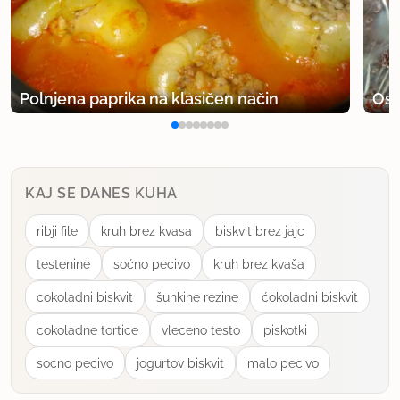
Polnjena paprika na klasičen način
Osv
KAJ SE DANES KUHA
ribji file
kruh brez kvasa
biskvit brez jajc
testenine
soćno pecivo
kruh brez kvaša
cokoladni biskvit
šunkine rezine
ćokoladni biskvit
cokoladne tortice
vleceno testo
piskotki
socno pecivo
jogurtov biskvit
malo pecivo