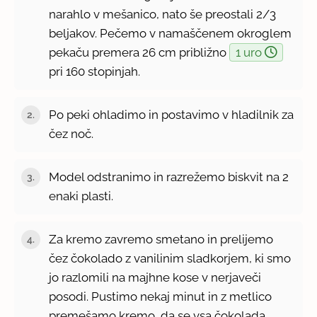
narahlo v mešanico, nato še preostali 2/3
beljakov. Pečemo v namaščenem okroglem
pekaču premera 26 cm približno
1 uro
pri 160 stopinjah.
Po peki ohladimo in postavimo v hladilnik za
čez noč.
Model odstranimo in razrežemo biskvit na 2
enaki plasti.
Za kremo zavremo smetano in prelijemo
čez čokolado z vanilinim sladkorjem, ki smo
jo razlomili na majhne kose v nerjaveči
posodi. Pustimo nekaj minut in z metlico
premešamo kremo, da se vsa čokolada