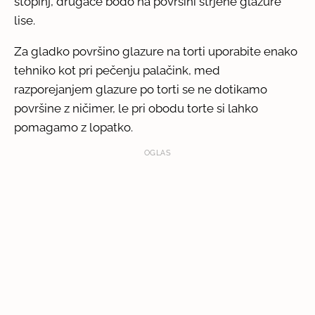
stopinj, drugače bodo na površini strjene glazure
lise.
Za gladko površino glazure na torti uporabite enako
tehniko kot pri pečenju palačink, med
razporejanjem glazure po torti se ne dotikamo
površine z ničimer, le pri obodu torte si lahko
pomagamo z lopatko.
OGLAS