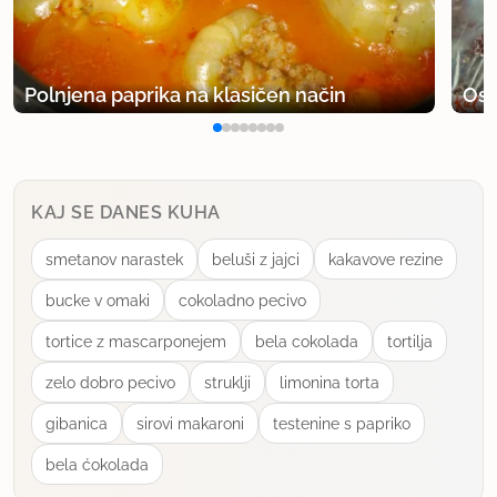
beva
član od 2010
741 sporočil
Polnjena paprika na klasičen način
Osv
2.10.2010 ob 20:59
Mmmm kako je tole slastno videti! Prepričana
sem, da se res kar topi v ustih, joj bi jo kar zdajle
KAJ SE DANES KUHA
lahko en kos zmazala:)
smetanov narastek
beluši z jajci
kakavove rezine
uporabno
bucke v omaki
cokoladno pecivo
Stasa
tortice z mascarponejem
bela cokolada
tortilja
član od 2002
299 sporočil
zelo dobro pecivo
struklji
limonina torta
9.10.2010 ob 13:49
gibanica
sirovi makaroni
testenine s papriko
Obožujem torte brez moke in tale mora biti prava
bela ćokolada
poslastica. Je že shranjen v beležko.