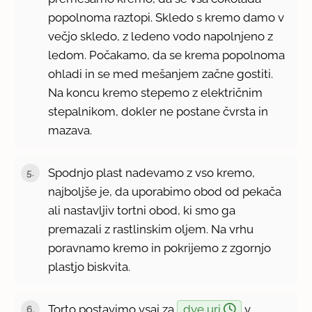
popolnoma raztopi. Skledo s kremo damo v
večjo skledo, z ledeno vodo napolnjeno z
ledom. Počakamo, da se krema popolnoma
ohladi in se med mešanjem začne gostiti.
Na koncu kremo stepemo z električnim
stepalnikom, dokler ne postane čvrsta in
mazava.
Spodnjo plast nadevamo z vso kremo,
najboljše je, da uporabimo obod od pekača
ali nastavljiv tortni obod, ki smo ga
premazali z rastlinskim oljem. Na vrhu
poravnamo kremo in pokrijemo z zgornjo
plastjo biskvita.
Torto postavimo vsaj za
dve uri
v