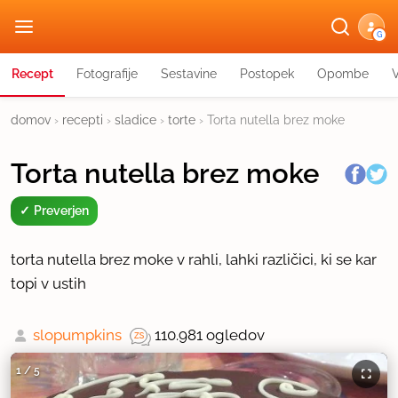
G
Recept
Fotografije
Sestavine
Postopek
Opombe
domov
›
recepti
›
sladice
›
torte
›
Torta nutella brez moke
Torta nutella brez moke
Preverjen
torta nutella brez moke v rahli, lahki različici, ki se kar
topi v ustih
slopumpkins
110.981 ogledov
1
/
5