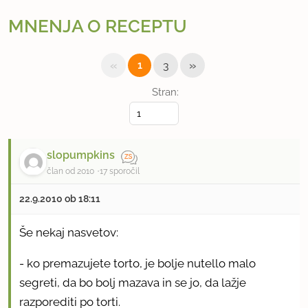
MNENJA O RECEPTU
«
»
1
3
Stran:
slopumpkins
član od 2010
17 sporočil
22.9.2010 ob 18:11
Še nekaj nasvetov:
- ko premazujete torto, je bolje nutello malo
segreti, da bo bolj mazava in se jo, da lažje
razporediti po torti.