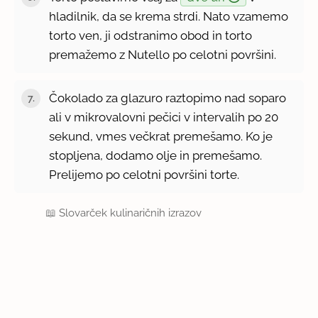
hladilnik, da se krema strdi. Nato vzamemo
torto ven, ji odstranimo obod in torto
premažemo z Nutello po celotni površini.
Čokolado za glazuro raztopimo nad soparo
ali v mikrovalovni pečici v intervalih po 20
sekund, vmes večkrat premešamo. Ko je
stopljena, dodamo olje in premešamo.
Prelijemo po celotni površini torte.
📖
Slovarček kulinaričnih izrazov