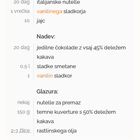
20 dag 
italijanske nutelle
1 vrečka 
vanilinega
sladkorja
10 
jajc
Nadev:
20 dag 
jedilne čokolade z vsaj
45%
deležem
kakava
0,5 l 
sladke smetane
1 
vanilin
sladkor
Glazura:
nekaj 
nutelle za premaz
150 g 
temne kuverture s 50% deležem
kakava
2-3 žlice 
rastlinskega olja