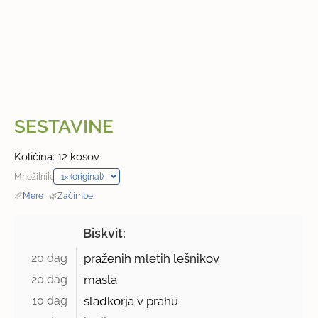
SESTAVINE
Količina: 12 kosov
Množilnik:
📏
Mere
·
🌿
Začimbe
Biskvit:
20 dag 
praženih mletih lešnikov
20 dag 
masla
10 dag 
sladkorja v prahu