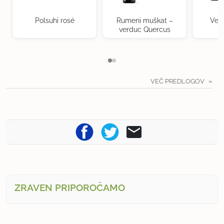
Polsuhi rosé
Rumeni muškat –
Ven
verduc Quercus
VEČ PREDLOGOV
ZRAVEN PRIPOROČAMO