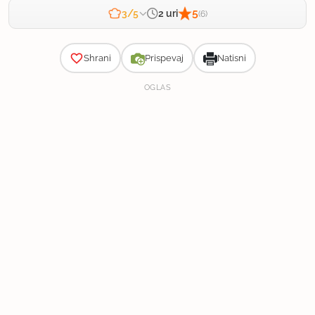
5
2 uri
3/5
(6)
Zahtevnost
Shrani
Prispevaj
Natisni
OGLAS