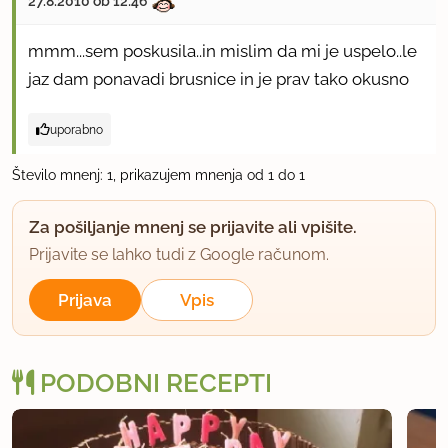
27.8.2010 ob 12:46
mmm...sem poskusila..in mislim da mi je uspelo..le
jaz dam ponavadi brusnice in je prav tako okusno
uporabno
Število mnenj: 1, prikazujem mnenja od 1 do 1
Za pošiljanje mnenj se prijavite ali vpišite.
Prijavite se lahko tudi z Google računom.
Prijava
Vpis
PODOBNI RECEPTI