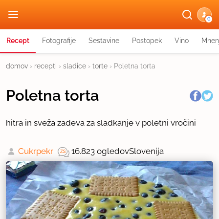
G
Recept
Fotografije
Sestavine
Postopek
Vino
Mnen
domov
›
recepti
›
sladice
›
torte
›
Poletna torta
Poletna torta
hitra in sveža zadeva za sladkanje v poletni vročini
Cukrpekr
16.823 ogledov
Slovenija