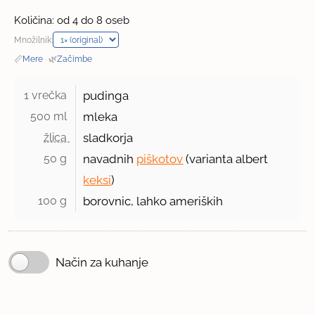
Količina: od 4 do 8 oseb
Množilnik:
📏
Mere
·
🌿
Začimbe
1 vrečka 
pudinga
500 ml 
mleka
žlica 
sladkorja
50 g 
navadnih
piškotov
(varianta albert
keksi
)
100 g 
borovnic, lahko ameriških
Način za kuhanje