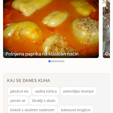
Polnjena paprika na klasičen način
Osv
KAJ SE DANES KUHA
jabolcni kis
sadna tortica
peteršiljev krompir
pecen sir
štruklji s skuto
biskvit s skutinim nadevom
kokosove kroglice