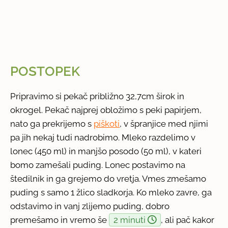
POSTOPEK
Pripravimo si pekač približno 32,7cm širok in
okrogel. Pekač najprej obložimo s peki papirjem,
nato ga prekrijemo s
piškoti
, v špranjice med njimi
pa jih nekaj tudi nadrobimo. Mleko razdelimo v
lonec (450 ml) in manjšo posodo (50 ml), v kateri
bomo zamešali puding. Lonec postavimo na
štedilnik in ga grejemo do vretja. Vmes zmešamo
puding s samo 1 žlico sladkorja. Ko mleko zavre, ga
odstavimo in vanj zlijemo puding, dobro
premešamo in vremo še
2 minuti
, ali pač kakor