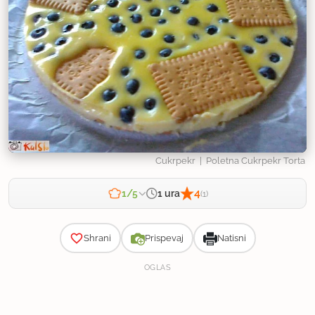
Cukrpekr
| Poletna Cukrpekr Torta
4
1 ura
1/5
(1)
Zahtevnost
Shrani
Prispevaj
Natisni
OGLAS