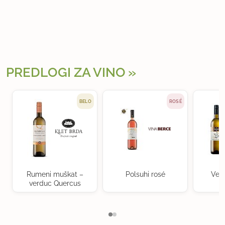
PREDLOGI ZA VINO
BELO
ROSÉ
Rumeni muškat –
Polsuhi rosé
Ven
verduc Quercus