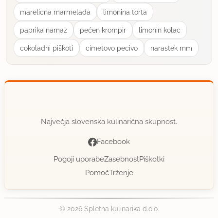
marelicna marmelada
limonina torta
paprika namaz
pećen krompir
limonin kolac
cokoladni piškoti
cimetovo pecivo
narastek mm
Največja slovenska kulinarična skupnost.
Facebook
Pogoji uporabe
Zasebnost
Piškotki
Pomoč
Trženje
© 2026 Spletna kulinarika d.o.o.